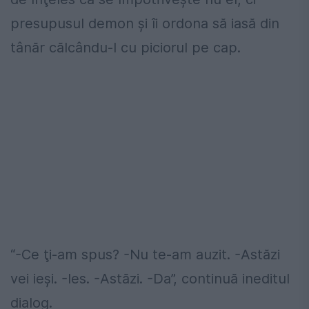
presupusul demon şi îi ordona să iasă din
tânăr călcându-l cu piciorul pe cap.
“-Ce ţi-am spus? -Nu te-am auzit. -Astăzi
vei ieşi. -Ies. -Astăzi. -Da”, continuă ineditul
dialog.