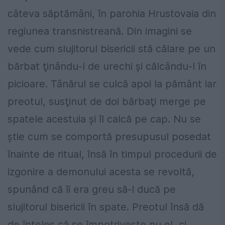
câteva săptămâni, în parohia Hrustovaia din
regiunea transnistreană. Din imagini se
vede cum slujitorul bisericii stă călare pe un
bărbat ţinându-l de urechi şi călcându-l în
picioare. Tânărul se culcă apoi la pământ iar
preotul, susţinut de doi bărbaţi merge pe
spatele acestuia şi îl calcă pe cap. Nu se
ştie cum se comportă presupusul posedat
înainte de ritual, însă în timpul procedurii de
izgonire a demonului acesta se revoltă,
spunând că îi era greu să-l ducă pe
slujitorul bisericii în spate. Preotul însă dă
de înţeles că se împotriveşte nu el, ci