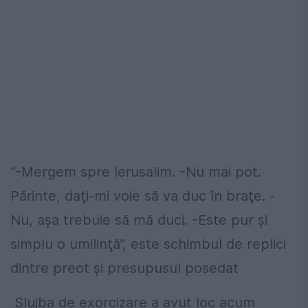
“-Mergem spre Ierusalim. -Nu mai pot.
Părinte, daţi-mi voie să va duc în braţe. -
Nu, aşa trebuie să mă duci. -Este pur şi
simplu o umilinţă”, este schimbul de replici
dintre preot şi presupusul posedat
Slujba de exorcizare a avut loc acum