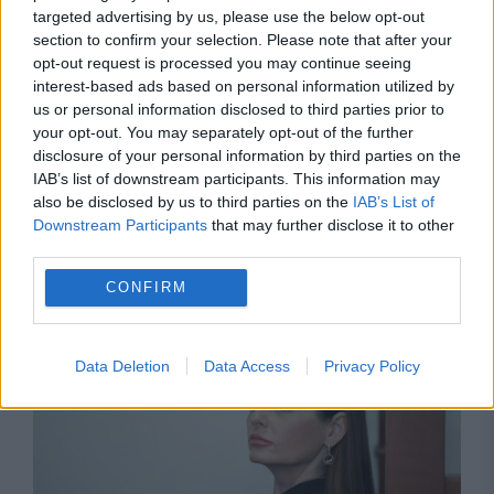
targeted advertising by us, please use the below opt-out
section to confirm your selection. Please note that after your
opt-out request is processed you may continue seeing
interest-based ads based on personal information utilized by
us or personal information disclosed to third parties prior to
your opt-out. You may separately opt-out of the further
POLITICA
disclosure of your personal information by third parties on the
IAB’s list of downstream participants. This information may
Legea biodiversității a trecut de Comisia
also be disclosed by us to third parties on the
IAB’s List of
Downstream Participants
that may further disclose it to other
Juridică și de Mediu. Tensiuni între AUR și
third parties.
USR din cauza termenilor din proiect
CONFIRM
Data Deletion
Data Access
Privacy Policy