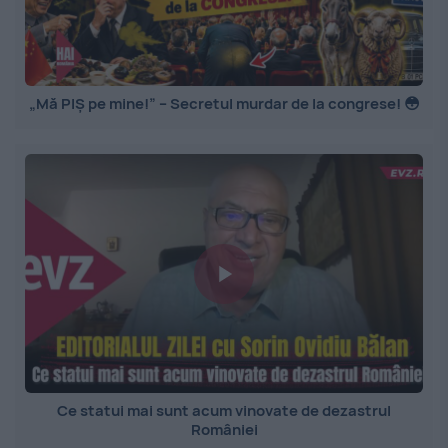
„Mă PIȘ pe mine!” – Secretul murdar de la congrese! 😳
Ce statui mai sunt acum vinovate de dezastrul
României