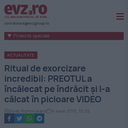
Știri
naționale
coordonare@evzgroup.ro
și
▼ Proiecte speciale
internaționale
|
ACTUALITATE
România
Ritual de exorcizare
-
incredibil: PREOTUL a
Evenimentul
încălecat pe îndrăcit şi l-a
Zilei
călcat în picioare VIDEO
Dodo Romniceanu
4 iunie 2015, 10:32