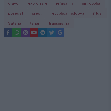
diavol
exorcizare
ierusalim
mitropolia
posedat
preot
republica moldova
ritual
Satana
tanar
transnistria