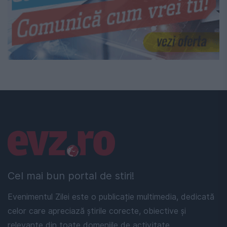
Linkuri utile
Cel mai bun portal de stiri!
Evenimentul Zilei este o publicație multimedia, dedicată
celor care apreciază știrile corecte, obiective și
relevante din toate domeniile de activitate