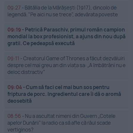
09:27
-
Bătălia de la Mărășești (1917), dincolo de
legendă. "Pe aici nu se trece", adevărata poveste
09:19
-
Petrică Paraschiv, primul român campion
mondial la box profesionist, a ajuns din nou după
gratii. Ce pedeapsă execută
09:11
-
Creatorul Game of Thrones a făcut dezvăluiri
despre cel mai greu an din viața sa: „A îmbătrâni nu e
deloc distractiv”
09:04
-
Cum să faci cel mai bun sos pentru
friptura de porc. Ingredientul care îi dă o aromă
deosebită
08:56
-
Nu a ascultat nimeni din Guvern „Cotele
apelor Dunării” la radio ca să afle că râul scade
vertiginos?