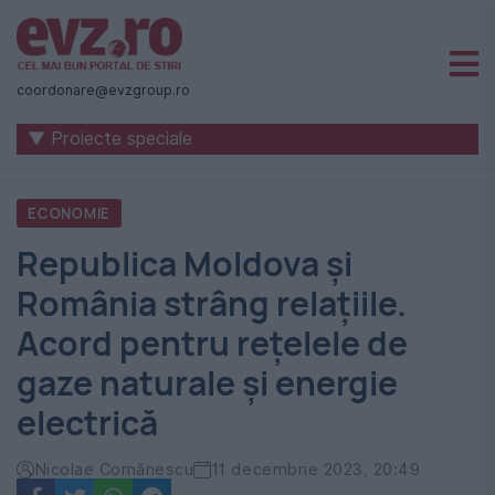
Știri
naționale
coordonare@evzgroup.ro
și
▼ Proiecte speciale
internaționale
|
ECONOMIE
România
Republica Moldova și
-
România strâng relațiile.
Evenimentul
Acord pentru rețelele de
Zilei
gaze naturale și energie
electrică
Nicolae Comănescu
11 decembrie 2023, 20:49