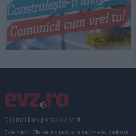
Linkuri utile
Cel mai bun portal de stiri!
Evenimentul Zilei este o publicație multimedia, dedicată