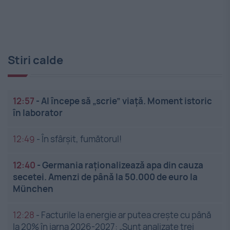
Stiri calde
12:57
-
AI începe să „scrie” viață. Moment istoric
în laborator
12:49
-
În sfârșit, fumătorul!
12:40
-
Germania raționalizează apa din cauza
secetei. Amenzi de până la 50.000 de euro la
München
12:28
-
Facturile la energie ar putea crește cu până
la 20% în iarna 2026-2027: „Sunt analizate trei