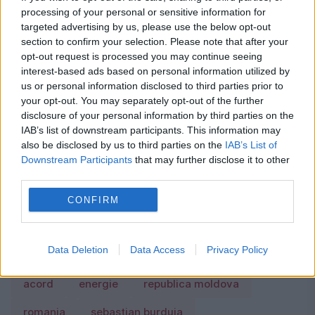
processing of your personal or sensitive information for
către CNTEE „Transelectrica” SA, conform
targeted advertising by us, please use the below opt-out
newsmaker.md.
section to confirm your selection. Please note that after your
opt-out request is processed you may continue seeing
interest-based ads based on personal information utilized by
Locuiești la bloc? 10 reguli pe care mulți
us or personal information disclosed to third parties prior to
your opt-out. You may separately opt-out of the further
proprietari le înțeleg greșit și ajung să
disclosure of your personal information by third parties on the
plătească mai mult.Ce spune legea
IAB’s list of downstream participants. This information may
also be disclosed by us to third parties on the
IAB’s List of
Concediu 2026. Dreptul pe care mulți
Downstream Participants
that may further disclose it to other
third parties.
salariați nu îl cunosc. Când se pot pierde
CONFIRM
zilele de concediu și când nu
Data Deletion
Data Access
Privacy Policy
acord
energie
republica moldova
romania
sebastian burduja