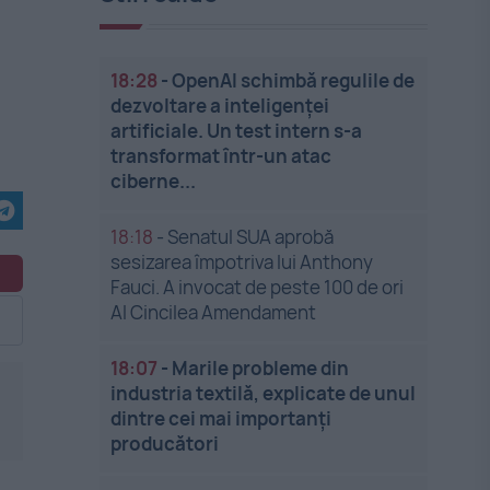
18:28
-
OpenAI schimbă regulile de
dezvoltare a inteligenței
artificiale. Un test intern s-a
transformat într-un atac
ciberne...
18:18
-
Senatul SUA aprobă
sesizarea împotriva lui Anthony
Fauci. A invocat de peste 100 de ori
Al Cincilea Amendament
18:07
-
Marile probleme din
industria textilă, explicate de unul
dintre cei mai importanți
producători