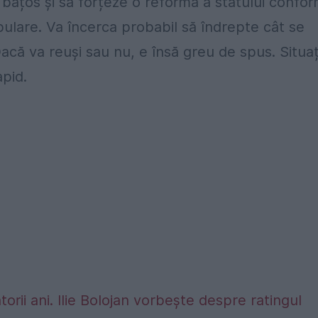
ă bățos și să forțeze o reformă a statului confo
opulare. Va încerca probabil să îndrepte cât se
acă va reuși sau nu, e însă greu de spus. Situaț
pid.
rii ani. Ilie Bolojan vorbește despre ratingul