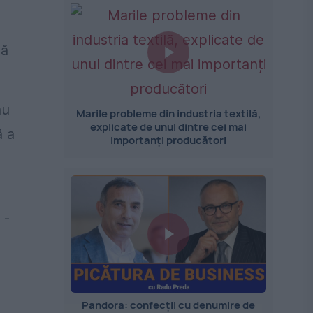
dă
au
Marile probleme din industria textilă,
explicate de unul dintre cei mai
ă a
importanți producători
 -
Pandora: confecții cu denumire de