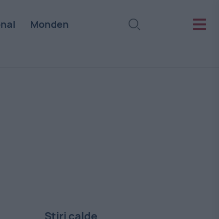
onal
Monden
Stiri calde