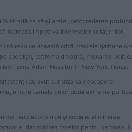
să în stradă ca să-și arate „neîncrederea profun
 că lucrează împotriva intereselor cetățenilor.
ficil să rezolve această criză. Vestele galbene s-
ă pe socialiști, extrema dreaptă, mișcarea politic
lalți”, scrie Adam Nossiter în New York Times.
anifestanții au avut surpriza să descopere
binație între temele celor două extreme politice
primul rând economice și sociale: eliminarea
e populație, dar mărirea taxelor pentru kerosenul