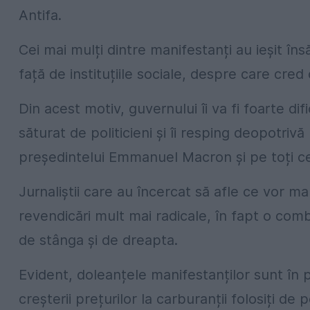
Antifa.
Cei mai mulți dintre manifestanți au ieșit în
față de instituțiile sociale, despre care cred
Din acest motiv, guvernului îi va fi foarte di
săturat de politicieni și îi resping deopotriv
președintelui Emmanuel Macron și pe toți cei
Jurnaliștii care au încercat să afle ce vor m
revendicări mult mai radicale, în fapt o com
de stânga și de dreapta.
Evident, doleanțele manifestanților sunt în 
creșterii prețurilor la carburanții folosiți d