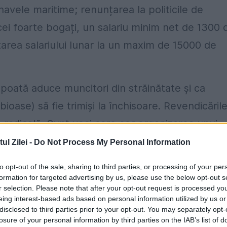
navele maritime; renunțarea la politicile de
 cei foarte bogați, un salariu minim net de 1300 
itarea salariului lunar la un maxim de 15000 de
poată aduce muncitori din străinătate și ca
ubioase) să fie trimiși la închisoare. Revendicăril
 radicală. Sunt voci care cer organizarea unui
ană, înscrrierea referendumului la inițiariva
l Zilei -
Do Not Process My Personal Information
tul ONU privind imigrația, repatrierea imigranțil
to opt-out of the sale, sharing to third parties, or processing of your per
tarea cauzelor care duc la imigrație, demisia lui
formation for targeted advertising by us, please use the below opt-out s
r selection. Please note that after your opt-out request is processed y
u generalul Pierre de Villiers.
eing interest-based ads based on personal information utilized by us or
disclosed to third parties prior to your opt-out. You may separately opt-
rope 1 de un purtător decuvânt al „vestelor
losure of your personal information by third parties on the IAB’s list of