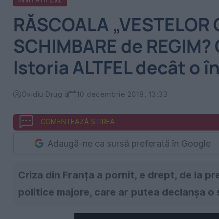
INVITATII EVZ
RĂSCOALA „VESTELOR G
SCHIMBARE de REGIM? 
Istoria ALTFEL decât o în
Ovidiu Drug ă
10 decembrie 2018, 13:33
COMENTEAZĂ ȘTIREA
Adaugă-ne ca sursă preferată în Google
Criza din Franța a pornit, e drept, de la pr
politice majore, care ar putea declanșa o