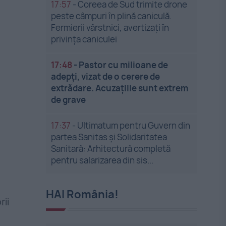
17:57
-
Coreea de Sud trimite drone
peste câmpuri în plină caniculă.
Fermierii vârstnici, avertizați în
privința caniculei
17:48
-
Pastor cu milioane de
adepți, vizat de o cerere de
extrădare. Acuzațiile sunt extrem
de grave
17:37
-
Ultimatum pentru Guvern din
partea Sanitas și Solidaritatea
Sanitară: Arhitectură completă
pentru salarizarea din sis...
ă
HAI România!
ii