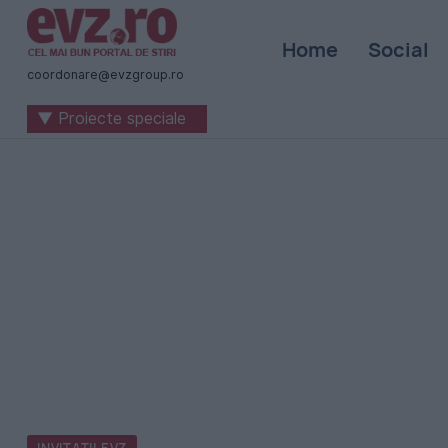
Știri
Home
Social
naționale
coordonare@evzgroup.ro
și
▼ Proiecte speciale
internaționale
|
România
-
Evenimentul
Zilei