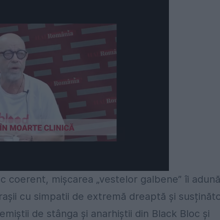
ic coerent, mișcarea „vestelor galbene” îi adun
așii cu simpatii de extremă dreaptă și susținător
miștii de stânga și anarhiștii din Black Bloc și