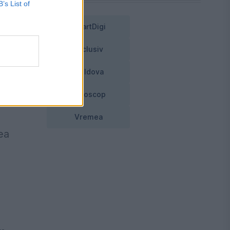
B’s List of
SmartDigi
Exclusiv
l
m
Moldova
at
Horoscop
Vremea
ea