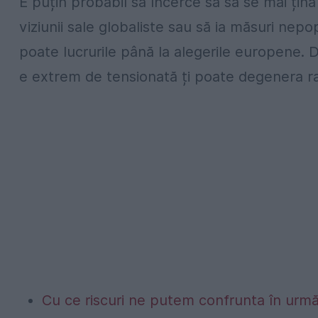
E puțin probabil să încerce să să se mai țin
viziunii sale globaliste sau să ia măsuri nep
poate lucrurile până la alegerile europene. D
e extrem de tensionată ți poate degenera ra
Cu ce riscuri ne putem confrunta în următo