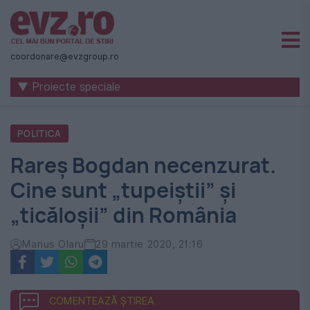
Știri
naționale
coordonare@evzgroup.ro
și
▼ Proiecte speciale
internaționale
|
POLITICA
România
Rareș Bogdan necenzurat.
-
Cine sunt „tupeiștii” și
Evenimentul
„ticăloșii” din România
Zilei
Marius Olaru
29 martie 2020, 21:16
COMENTEAZĂ ȘTIREA