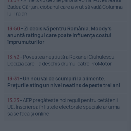
13:59
-
A mers 43 de zile până la Roma. Povestea lui
Badea Cârțan, ciobanul care a vrut să vadă Columna
lui Traian
13:50
-
Zi decisivă pentru România. Moody’s
anunță ratingul care poate influența costul
împrumuturilor
13:42
-
Povestea neștiută a Roxanei Ciuhulescu.
Decizia care i-a deschis drumul către ProMotor
13:31
-
Un nou val de scumpiri la alimente.
Prețurile ating un nivel neatins de peste trei ani
13:23
-
AEP pregătește noi reguli pentru cetățenii
UE. Înscrierea în listele electorale speciale ar urma
să se facă și online