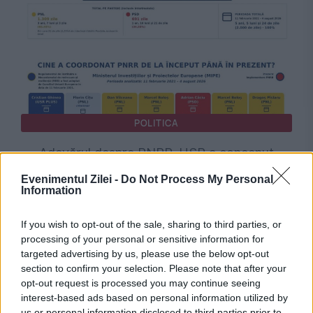
POLITICA
Adevărul despre PNRR. USR a conceput
jaloanele prost trasate. PNL și PSD, eforturi
Evenimentul Zilei -
Do Not Process My Personal
Information
de gestionare și schimbare
If you wish to opt-out of the sale, sharing to third parties, or
processing of your personal or sensitive information for
targeted advertising by us, please use the below opt-out
section to confirm your selection. Please note that after your
opt-out request is processed you may continue seeing
interest-based ads based on personal information utilized by
us or personal information disclosed to third parties prior to