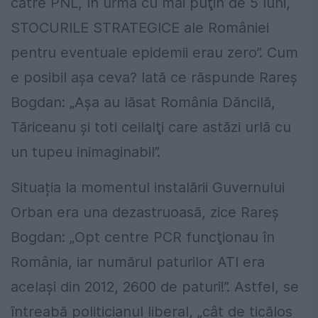
către PNL, în urmă cu mai puţin de 5 luni,
STOCURILE STRATEGICE ale României
pentru eventuale epidemii erau zero”. Cum
e posibil așa ceva? Iată ce răspunde Rareș
Bogdan: „Aşa au lăsat România Dăncilă,
Tăriceanu şi toti ceilalţi care astăzi urlă cu
un tupeu inimaginabil”.
Situația la momentul instalării Guvernului
Orban era una dezastruoasă, zice Rareș
Bogdan: „Opt centre PCR funcţionau în
România, iar numărul paturilor ATI era
acelaşi din 2012, 2600 de paturi!”. Astfel, se
întreabă politicianul liberal, „cât de ticălos