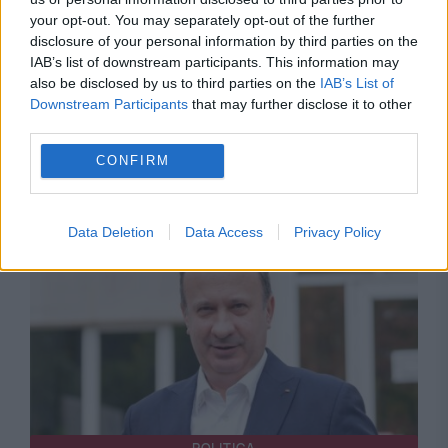
your opt-out. You may separately opt-out of the further
disclosure of your personal information by third parties on the
IAB’s list of downstream participants. This information may
also be disclosed by us to third parties on the
IAB’s List of
POLITICA
Downstream Participants
that may further disclose it to other
third parties.
Bolojan: Agențiile de rating vor analiza trei
CONFIRM
factori-cheie înainte de următoarea evaluare
a României
Data Deletion
Data Access
Privacy Policy