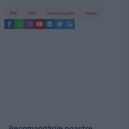
PNL
PSD
rares bogdan
tupeu
Recomandările noastre