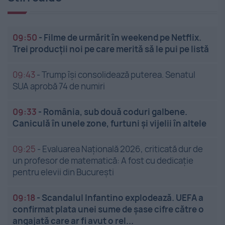
09:50
-
Filme de urmărit în weekend pe Netflix.
Trei producții noi pe care merită să le pui pe listă
09:43
-
Trump își consolidează puterea. Senatul
SUA aprobă 74 de numiri
09:33
-
România, sub două coduri galbene.
Caniculă în unele zone, furtuni și vijelii în altele
09:25
-
Evaluarea Națională 2026, criticată dur de
un profesor de matematică: A fost cu dedicație
pentru elevii din București
09:18
-
Scandalul Infantino explodează. UEFA a
confirmat plata unei sume de șase cifre către o
angajată care ar fi avut o rel...