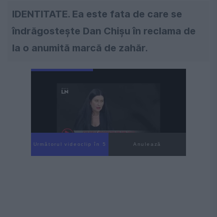
IDENTITATE. Ea este fata de care se
îndrăgosteşte Dan Chişu în reclama de
la o anumită marcă de zahăr.
Următorul videoclip în 4
Anulează