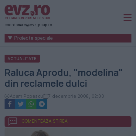
Știri
naționale
coordonare@evzgroup.ro
și
▼ Proiecte speciale
internaționale
|
ACTUALITATE
România
Raluca Aprodu, "modelina"
-
din reclamele dulci
Evenimentul
Zilei
Adam Popescu
7 decembrie 2008, 02:00
COMENTEAZĂ ȘTIREA