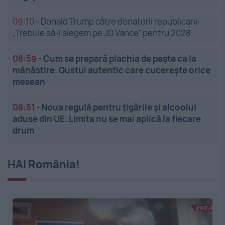
09:10
-
Donald Trump către donatorii republicani:
„Trebuie să-l alegem pe JD Vance” pentru 2028
08:59
-
Cum se prepară plachia de pește ca la
mânăstire. Gustul autentic care cucerește orice
mesean
08:51
-
Noua regulă pentru țigările și alcoolul
aduse din UE. Limita nu se mai aplică la fiecare
drum
HAI România!