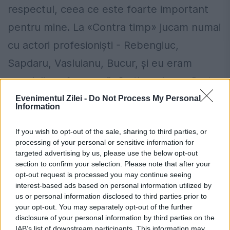
respectul, ceea ce este foarte important
pentru mine. La «Contra timp» jucam numai
cu actori profesionişti - Rebengiuc,
Sapdaru, Vasluianu, Bucur, şi eu eram
«modelina» frumoasă. Cu timpul, au văzut
că sunt mai mult de-atât şi le-am câştigat
Evenimentul Zilei -
Do Not Process My Personal
Information
respectul“, încheie fotomodelul
If you wish to opt-out of the sale, sharing to third parties, or
omniprezent pe micile ecrane în pauzele
processing of your personal or sensitive information for
publicitare.
targeted advertising by us, please use the below opt-out
section to confirm your selection. Please note that after your
opt-out request is processed you may continue seeing
MODELLING
Frumuseţe, dulce povară
interest-based ads based on personal information utilized by
us or personal information disclosed to third parties prior to
Raluca afirmă că banii câştigaţi în urma
your opt-out. You may separately opt-out of the further
disclosure of your personal information by third parties on the
activităţii de modelling îi asigură o relaxare
IAB’s list of downstream participants. This information may