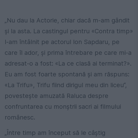
„Nu dau la Actorie, chiar dacă m-am gândit
şi la asta. La castingul pentru «Contra timp»
l-am întâlnit pe actorul Ion Sapdaru, pe
care îl ador, şi prima întrebare pe care mi-a
adresat-o a fost: «La ce clasă ai terminat?».
Eu am fost foarte spontană şi am răspuns:
«La Trifu», Trifu fiind dirigul meu din liceu“,
povesteşte amuzată Raluca despre
confruntarea cu monştrii sacri ai filmului
românesc.
„Între timp am început să le câştig