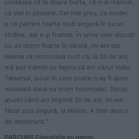
contează că te doare burta, că n-ai mâncat,
că stai în picioare. Cel mai greu, ca model,
e că petreci foarte mult singură în locuri
străine, dar e şi frumos. În urma unei discuţii
cu un domn foarte în vârstă, mi-am dat
seama ce norocoasă sunt că, la 23 de ani,
mă pot mândri cu faptul că am văzut India,
Taiwanul, locuri în care poate n-aş fi ajuns
niciodată dacă nu eram fotomodel. Totuşi,
atunci când am împlinit 20 de ani, mi-am
făcut ziua singură, la Milano. A fost destul
de deprimant.“
PARCURS
Ciocolata cu noroc