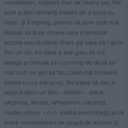
«modelină», regizorii mari de teatru sau film
sunt puţini reticenţi înainte de a lucra cu
mine. Şi îi înţeleg, pentru că sunt mult mai
dispuşi să ia pe cineva care a terminat
actoria sau studenţi tineri, pe care să-i ajute
într-un fel. Pe mine e mai greu să mă
aleagă şi trebuie să-i conving de două ori
mai mult ce pot să fac. Când mă întreabă
lumea cu ce mă ocup, îmi place să dau o
replică dintr-un film - «AMW» - adică
«Actress, Model, Whatever» («Actriţă,
model, orice» - n.r.). Există preconcepţ ia că
toate «modelinele» se ocupă de actorie şi,