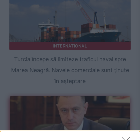
INTERNATIONAL
Turcia începe să limiteze traficul naval spre
Marea Neagră. Navele comerciale sunt ținute
în așteptare