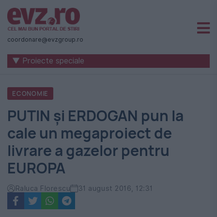
Știri
naționale
coordonare@evzgroup.ro
și
▼ Proiecte speciale
internaționale
|
ECONOMIE
România
PUTIN și ERDOGAN pun la
-
cale un megaproiect de
Evenimentul
livrare a gazelor pentru
Zilei
EUROPA
Raluca Florescu
31 august 2016, 12:31