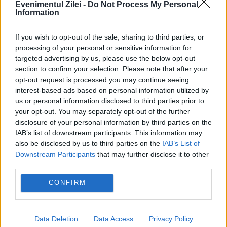
Evenimentul Zilei -
Do Not Process My Personal
Information
INTERNATIONAL
If you wish to opt-out of the sale, sharing to third parties, or
processing of your personal or sensitive information for
Mihai Fifor pune România față în față cu noua
targeted advertising by us, please use the below opt-out
realitate geopolitică: Bucureștiul a luat o
section to confirm your selection. Please note that after your
opt-out request is processed you may continue seeing
pauză de la a conta
interest-based ads based on personal information utilized by
us or personal information disclosed to third parties prior to
your opt-out. You may separately opt-out of the further
disclosure of your personal information by third parties on the
IAB’s list of downstream participants. This information may
also be disclosed by us to third parties on the
IAB’s List of
Downstream Participants
that may further disclose it to other
third parties.
CONFIRM
SOCIAL
Data Deletion
Data Access
Privacy Policy