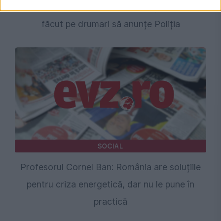
Pericol în drum spre mare. Situația care i-a
făcut pe drumari să anunțe Poliția
SOCIAL
Profesorul Cornel Ban: România are soluțiile
pentru criza energetică, dar nu le pune în
practică