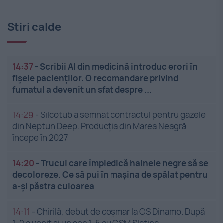
Stiri calde
14:37
-
Scribii AI din medicină introduc erori în
fișele pacienților. O recomandare privind
fumatul a devenit un sfat despre ...
14:29
-
Silcotub a semnat contractul pentru gazele
din Neptun Deep. Producția din Marea Neagră
începe în 2027
14:20
-
Trucul care împiedică hainele negre să se
decoloreze. Ce să pui în mașina de spălat pentru
a-și păstra culoarea
14:11
-
Chirilă, debut de coșmar la CS Dinamo. După
1-2 a venit și un sec 1-5 cu CSM Slatina