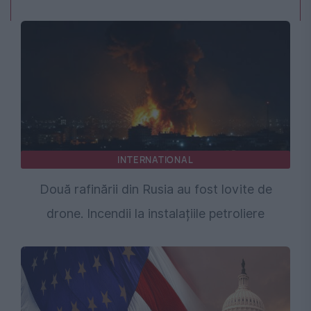
INTERNATIONAL
Două rafinării din Rusia au fost lovite de
drone. Incendii la instalațiile petroliere