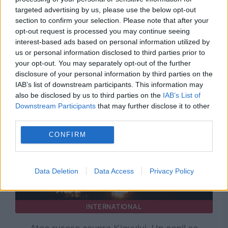
targeted advertising by us, please use the below opt-out
section to confirm your selection. Please note that after your
opt-out request is processed you may continue seeing
OPINII EVZ
interest-based ads based on personal information utilized by
us or personal information disclosed to third parties prior to
Turnul Babel la 80 de ani: ONU, pariul
your opt-out. You may separately opt-out of the further
disclosure of your personal information by third parties on the
Infantino și eroziunea arhitecturii multilaterale
IAB’s list of downstream participants. This information may
also be disclosed by us to third parties on the
IAB’s List of
Downstream Participants
that may further disclose it to other
third parties.
CONFIRM
Data Deletion
Data Access
Privacy Policy
INTERNATIONAL