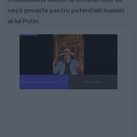
vești proaste pentru potențialii inamici
ai lui Putin.
Următorul videoclip în 4
Anulează