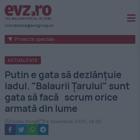
Știri
naționale
coordonare@evzgroup.ro
și
▼ Proiecte speciale
internaționale
|
ACTUALITATE
România
Putin e gata să dezlănțuie
-
iadul. "Balaurii Țarului" sunt
Evenimentul
gata să facă scrum orice
Zilei
armată din lume
Ovidiu Drugă
14 noiembrie 2020, 14:20