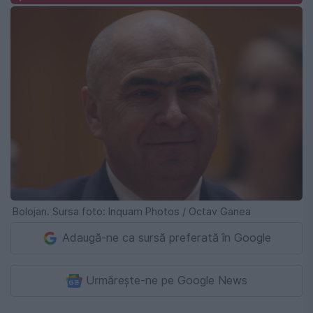
Bolojan. Sursa foto: Inquam Photos / Octav Ganea
Adaugă-ne ca sursă preferată în Google
Urmărește-ne pe Google News