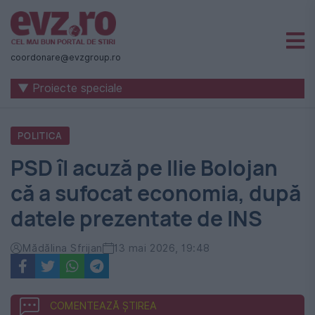
Știri
naționale
coordonare@evzgroup.ro
și
▼ Proiecte speciale
internaționale
|
POLITICA
România
PSD îl acuză pe Ilie Bolojan
-
că a sufocat economia, după
Evenimentul
datele prezentate de INS
Zilei
Mădălina Sfrijan
13 mai 2026, 19:48
COMENTEAZĂ ȘTIREA