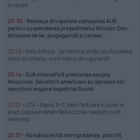
la vecini
23:30
-
Rețeaua din spatele campaniei AUR
pentru suspendarea președintelui Nicușor Dan.
Milioane de lei, propagandă și conexi...
23:23
-
Radu Miruță: „Se termină astăzi scufundarea
celor două barje, sunt măsuri de siguranţă”
23:14
-
SUA intensifică presiunea asupra
Moscovei. Senatorii americani au aprobat noi
sancțiuni majore împotriva Rusiei
23:07
-
UTA - Rapid, 0-0. Meci fără sare și piper la
Arad. Gazdele rămân fără victorie, oaspeții sunt
neînvinși
22:57
-
România evită retrogradarea, potrivit