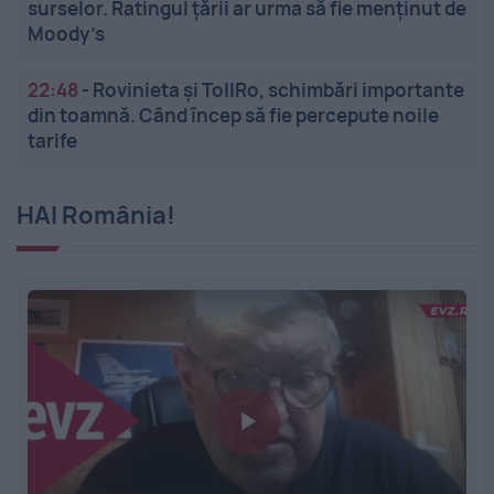
surselor. Ratingul țării ar urma să fie menținut de
Moody’s
22:48
-
Rovinieta și TollRo, schimbări importante
din toamnă. Când încep să fie percepute noile
tarife
HAI România!