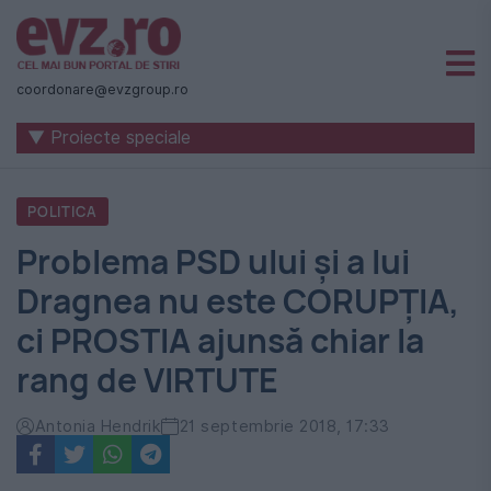
Știri
naționale
coordonare@evzgroup.ro
și
▼ Proiecte speciale
internaționale
|
POLITICA
România
Problema PSD ului și a lui
-
Dragnea nu este CORUPŢIA,
Evenimentul
ci PROSTIA ajunsă chiar la
Zilei
rang de VIRTUTE
Antonia Hendrik
21 septembrie 2018, 17:33