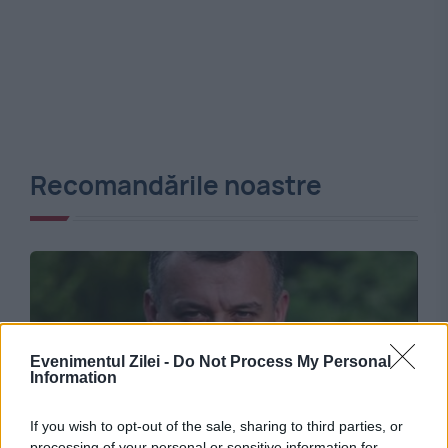
Recomandările noastre
Evenimentul Zilei -
Do Not Process My Personal
Information
If you wish to opt-out of the sale, sharing to third parties, or
processing of your personal or sensitive information for