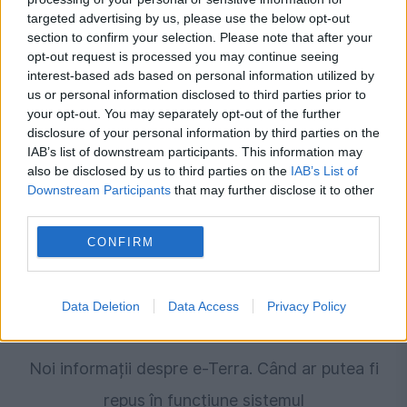
POLITICA
targeted advertising by us, please use the below opt-out
section to confirm your selection. Please note that after your
Eugen Tomac acuză Guvernul de lipsă de
opt-out request is processed you may continue seeing
competență. „Bilă neagră” pentru finanțarea
interest-based ads based on personal information utilized by
us or personal information disclosed to third parties prior to
partidelor
your opt-out. You may separately opt-out of the further
disclosure of your personal information by third parties on the
IAB’s list of downstream participants. This information may
also be disclosed by us to third parties on the
IAB’s List of
Downstream Participants
that may further disclose it to other
third parties.
CONFIRM
Data Deletion
Data Access
Privacy Policy
SOCIAL
Noi informații despre e-Terra. Când ar putea fi
repus în funcțiune sistemul