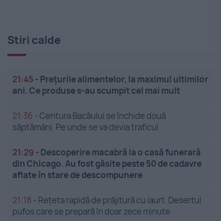
Stiri calde
21:45
-
Prețurile alimentelor, la maximul ultimilor
ani. Ce produse s-au scumpit cel mai mult
21:36
-
Centura Bacăului se închide două
săptămâni. Pe unde se va devia traficul
21:29
-
Descoperire macabră la o casă funerară
din Chicago. Au fost găsite peste 50 de cadavre
aflate în stare de descompunere
21:18
-
Rețeta rapidă de prăjitură cu iaurt. Desertul
pufos care se prepară în doar zece minute