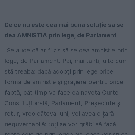
De ce nu este cea mai bună soluţie să se
dea AMNISTIA prin lege, de Parlament
"Se aude că ar fi zis să se dea amnistie prin
lege, de Parlament. Păi, măi tanti, uite cum
stă treaba: dacă adopți prin lege orice
formă de amnistie și grațiere pentru orice
faptă, cât timp va face ea naveta Curte
Constituțională, Parlament, Președinte și
retur, vreo câteva luni, vei avea o țară
neguvernabilă: toți se vor grăbi să facă
toate cele de prin legea aia, dacă vor ști că