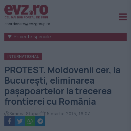
Știri
naționale
coordonare@evzgroup.ro
și
▼ Proiecte speciale
internaționale
|
INTERNATIONAL
România
PROTEST. Moldovenii cer, la
-
București, eliminarea
Evenimentul
pașapoartelor la trecerea
Zilei
frontierei cu România
Simona Stupar
15 martie 2015, 16:07