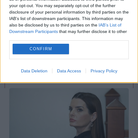
your opt-out. You may separately opt-out of the further
disclosure of your personal information by third parties on the
IAB’s list of downstream participants. This information may
also be disclosed by us to third parties on the
IAB’s List of
Downstream Participants
that may further disclose it to other
third parties.
POLITICA
CONFIRM
Legea biodiversității a trecut de Comisia
Juridică și de Mediu. Tensiuni între AUR și
Data Deletion
Data Access
Privacy Policy
USR din cauza termenilor din proiect