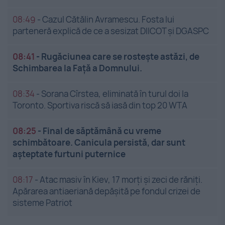
08:49
-
Cazul Cătălin Avramescu. Fosta lui
parteneră explică de ce a sesizat DIICOT și DGASPC
08:41
-
Rugăciunea care se rostește astăzi, de
Schimbarea la Față a Domnului.
08:34
-
Sorana Cîrstea, eliminată în turul doi la
Toronto. Sportiva riscă să iasă din top 20 WTA
08:25
-
Final de săptămână cu vreme
schimbătoare. Canicula persistă, dar sunt
așteptate furtuni puternice
08:17
-
Atac masiv în Kiev, 17 morți și zeci de răniți.
Apărarea antiaeriană depășită pe fondul crizei de
sisteme Patriot