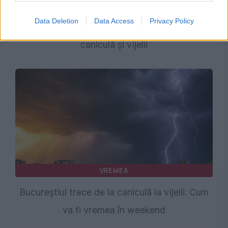
Prognoza meteo 8 august. Val de căldură și
Data Deletion
Data Access
Privacy Policy
furtuni violente în România. Zonele lovite de
caniculă și vijelii
VREMEA
Bucureștiul trece de la caniculă la vijelii. Cum
va fi vremea în weekend