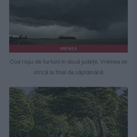
VREMEA
Cod roșu de furtuni în două județe. Vremea se
strică la final de săptămână