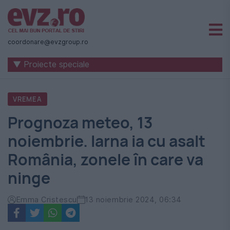
Știri
naționale
coordonare@evzgroup.ro
și
▼ Proiecte speciale
internaționale
|
VREMEA
România
Prognoza meteo, 13
-
noiembrie. Iarna ia cu asalt
Evenimentul
România, zonele în care va
Zilei
ninge
Emma Cristescu
13 noiembrie 2024, 06:34