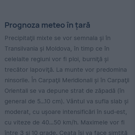
Prognoza meteo în țară
Precipitaţii mixte se vor semnala şi în
Transilvania şi Moldova, în timp ce în
celelalte regiuni vor fi ploi, burniţă şi
trecător lapoviţă. La munte vor predomina
ninsorile. În Carpaţii Meridionali şi în Carpaţii
Orientali se va depune strat de zăpadă (în
general de 5...10 cm). Vântul va sufla slab şi
moderat, cu uşoare intensificări în sud-est,
cu viteze de 40...50 km/h. Maximele vor fi
între 3 şi 10 grade. Ceața își va face simțită