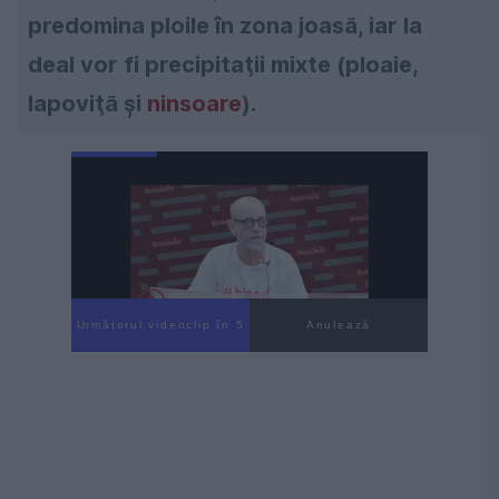
predomina ploile în zona joasă, iar la
deal vor fi precipitaţii mixte (ploaie,
lapoviţă şi
ninsoare
).
Următorul videoclip în 4
Anulează