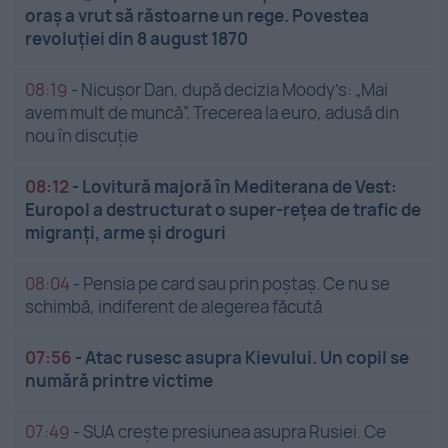
oraș a vrut să răstoarne un rege. Povestea
revoluției din 8 august 1870
08:19
-
Nicușor Dan, după decizia Moody’s: „Mai
avem mult de muncă”. Trecerea la euro, adusă din
nou în discuție
08:12
-
Lovitură majoră în Mediterana de Vest:
Europol a destructurat o super-rețea de trafic de
migranți, arme și droguri
08:04
-
Pensia pe card sau prin poștaș. Ce nu se
schimbă, indiferent de alegerea făcută
07:56
-
Atac rusesc asupra Kievului. Un copil se
numără printre victime
07:49
-
SUA crește presiunea asupra Rusiei. Ce