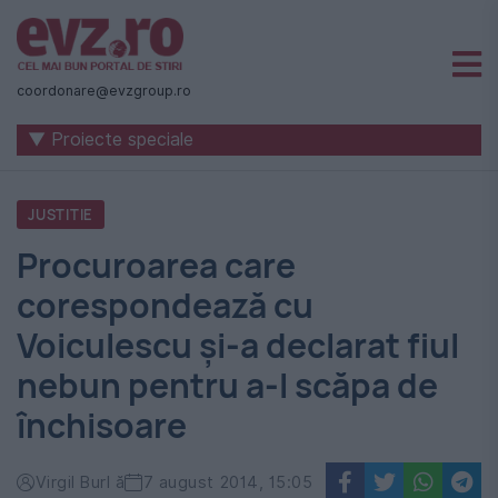
Știri
naționale
coordonare@evzgroup.ro
și
▼ Proiecte speciale
internaționale
|
JUSTITIE
România
Procuroarea care
-
corespondează cu
Evenimentul
Voiculescu și-a declarat fiul
Zilei
nebun pentru a-l scăpa de
închisoare
Virgil Burl ă
7 august 2014, 15:05