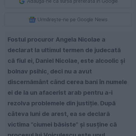
Adaugă-ne ca sursă preferată în Google
Urmărește-ne pe Google News
Fostul procuror Angela Nicolae a
declarat la ultimul termen de judecată
că fiul ei, Daniel Nicolae, este alcoolic și
bolnav psihic, deci nu a avut
discernământ când cerea bani în numele
ei de la un afacerist arab pentru a-i
rezolva problemele din justiție. După
câteva luni de arest, ea se declară
victima ”ciumei băsiste” și susține că
procesul lui Voiculescu este unul