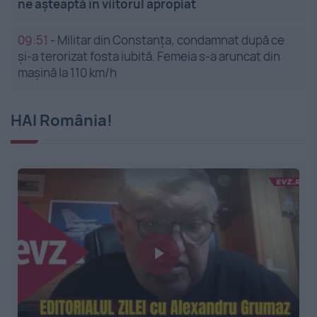
ne așteaptă în viitorul apropiat
09:51
-
Militar din Constanța, condamnat după ce
și-a terorizat fosta iubită. Femeia s-a aruncat din
mașină la 110 km/h
HAI România!