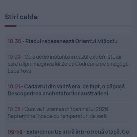
Stiri calde
10:36
-
Riadul redesenează Orientul Mijlociu
10:29
-
Ce a decis instanța în cazul extremistului
care a lipit imaginea lui Zelea Codreanu pe sinagoga
Eșua Tova
10:21
-
Cadavrul din valiză era, de fapt, o păpușă.
Descoperirea anchetatorilor australieni
10:08
-
Cum va fi vremea în toamna lui 2026.
Septembrie începe cu temperaturi de vară
09:59
-
Extinderea UE intră într-o nouă etapă. Ce