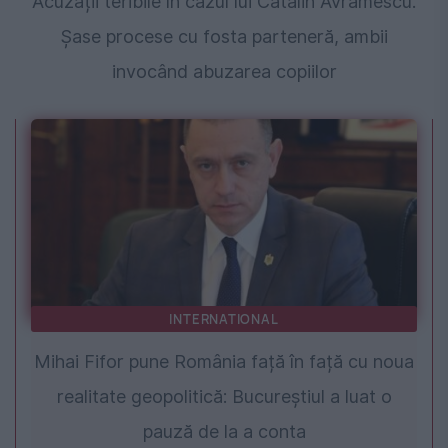
Acuzații teribile în cazul lui Cătălin Avramescu.
Șase procese cu fosta parteneră, ambii
invocând abuzarea copiilor
INTERNATIONAL
Mihai Fifor pune România față în față cu noua
realitate geopolitică: Bucureștiul a luat o
pauză de la a conta