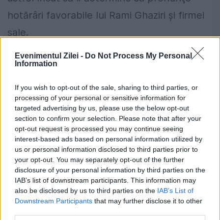
hotărâri favorabile lui Rami Ghaziri şi firmei
sale.
Evenimentul Zilei -
Do Not Process My Personal
Information
If you wish to opt-out of the sale, sharing to third parties, or
processing of your personal or sensitive information for
targeted advertising by us, please use the below opt-out
section to confirm your selection. Please note that after your
opt-out request is processed you may continue seeing
interest-based ads based on personal information utilized by
us or personal information disclosed to third parties prior to
Pilonul 2 trece în premieră de 100 de
your opt-out. You may separately opt-out of the further
disclosure of your personal information by third parties on the
miliarde de lei câștig net. Câți bani au
IAB’s list of downstream participants. This information may
acumulat românii în fondurile de pensii
also be disclosed by us to third parties on the
IAB’s List of
Downstream Participants
that may further disclose it to other
private
third parties.