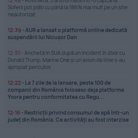
12:49
-
Rovinieta, transformată într-o capcană.
Șoferii pot plăti cu până la 186% mai mult pe un site
neautorizat
12:39
-
AUR a lansat o platformă online dedicată
suspendării lui Nicușor Dan
12:30
-
Anchetă în SUA după un incident în zbor cu
Donald Trump. Marine One și un avion de linie s-au
apropiat periculos
12:22
-
La 7 zile de la lansare, peste 100 de
companii din România folosesc deja platforma
Yvora pentru conformitatea cu Regu...
12:16
-
Restricții privind consumul de apă într-un
județ din România. Ce activități au fost interzise