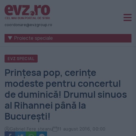
Știri
naționale
coordonare@evzgroup.ro
și
▼ Proiecte speciale
internaționale
|
EVZ SPECIAL
România
Prinţesa pop, cerinţe
-
modeste pentru concertul
Evenimentul
de duminică! Drumul sinuos
Zilei
al Rihannei până la
Bucureşti!
Gabriel Fere șteanu
11 august 2016, 00:00