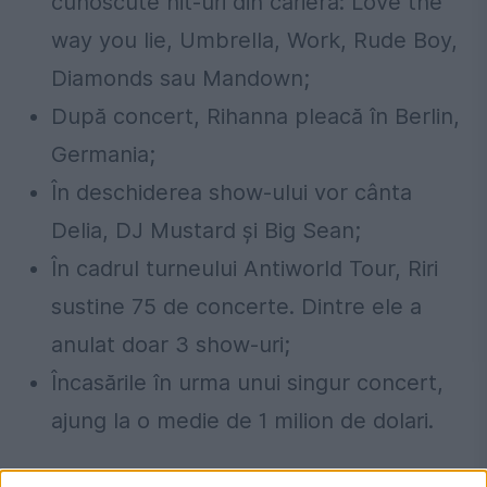
cunoscute hit-uri din carieră: Love the
way you lie, Umbrella, Work, Rude Boy,
Diamonds sau Mandown;
După concert, Rihanna pleacă în Berlin,
Germania;
În deschiderea show-ului vor cânta
Delia, DJ Mustard şi Big Sean;
În cadrul turneului Antiworld Tour, Riri
sustine 75 de concerte. Dintre ele a
anulat doar 3 show-uri;
Încasările în urma unui singur concert,
ajung la o medie de 1 milion de dolari.
Cum se solicită pensia pentru limită de