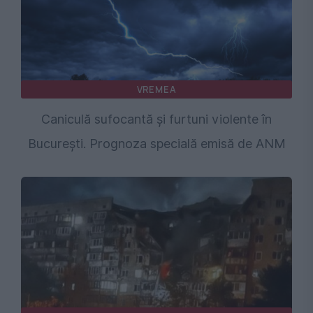
VREMEA
Caniculă sufocantă și furtuni violente în
București. Prognoza specială emisă de ANM