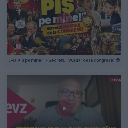
„Mă PIȘ pe mine!” – Secretul murdar de la congrese! 😳