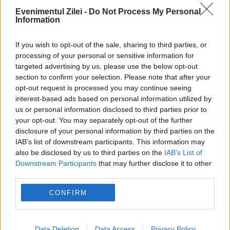
Evenimentul Zilei -
Do Not Process My Personal
vârstă dacă ați lucrat în mai multe state
Information
din UE. Reguli privind calculul, plata și
If you wish to opt-out of the sale, sharing to third parties, or
condițiile de acordare
processing of your personal or sensitive information for
targeted advertising by us, please use the below opt-out
ANM schimbă prognoza: furtuni
section to confirm your selection. Please note that after your
puternice după caniculă. Harta
opt-out request is processed you may continue seeing
interest-based ads based on personal information utilized by
avertizărilor pentru următoarele trei zile
us or personal information disclosed to third parties prior to
your opt-out. You may separately opt-out of the further
disclosure of your personal information by third parties on the
IAB’s list of downstream participants. This information may
also be disclosed by us to third parties on the
IAB’s List of
Billboard
Bucuresti
chris brown
Jay Z
Downstream Participants
that may further disclose it to other
third parties.
SUA
CONFIRM
Data Deletion
Data Access
Privacy Policy