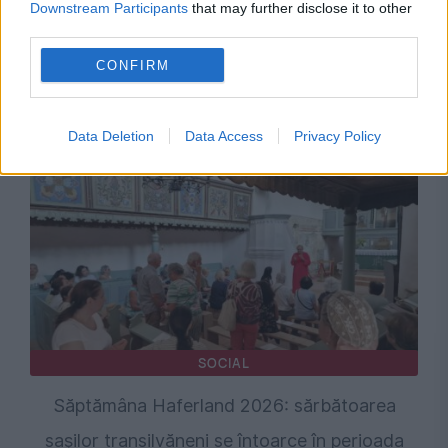
Downstream Participants
that may further disclose it to other
third parties.
SOCIAL
CONFIRM
Centura Bacăului se închide două săptămâni.
Pe unde se va devia traficul
Data Deletion
Data Access
Privacy Policy
SOCIAL
Săptămâna Haferland 2026: sărbătoarea
sașilor transilvăneni se întoarce în perioada