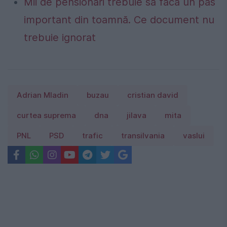
Mii de pensionari trebuie să facă un pas
important din toamnă. Ce document nu
trebuie ignorat
Adrian Mladin
buzau
cristian david
curtea suprema
dna
jilava
mita
PNL
PSD
trafic
transilvania
vaslui