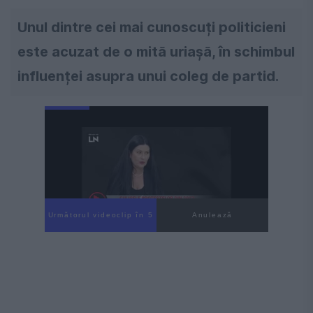
Unul dintre cei mai cunoscuți politicieni
este acuzat de o mită uriașă, în schimbul
influenței asupra unui coleg de partid.
Următorul videoclip în 4
Anulează