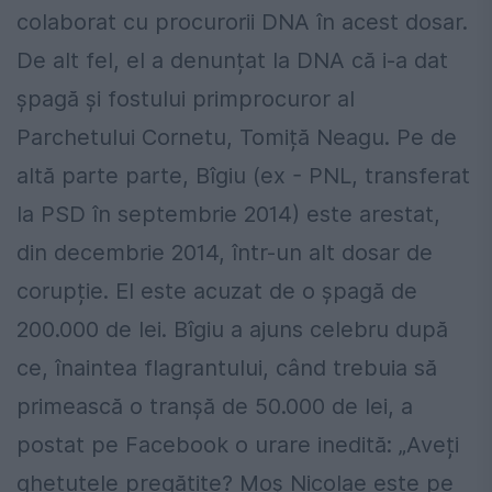
colaborat cu procurorii DNA în acest dosar.
De alt fel, el a denunțat la DNA că i-a dat
șpagă și fostului primprocuror al
Parchetului Cornetu, Tomiță Neagu. Pe de
altă parte parte, Bîgiu (ex - PNL, transferat
la PSD
în septembrie 2014) este arestat,
din decembrie 2014, într-un alt dosar de
corupție. El este acuzat de o șpagă de
200.000 de lei. Bîgiu a ajuns celebru după
ce, înaintea flagrantului, când trebuia să
primească o tranșă de 50.000 de lei, a
postat pe Facebook o urare inedită: „Aveți
ghetuțele pregătite? Moș Nicolae este pe