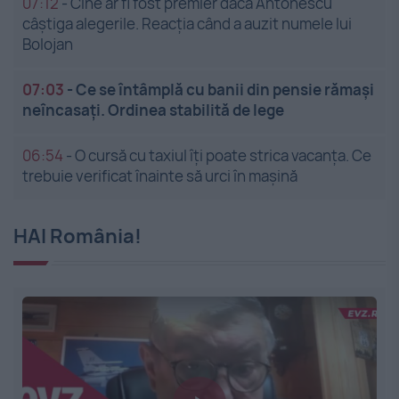
07:12
-
Cine ar fi fost premier dacă Antonescu
câștiga alegerile. Reacția când a auzit numele lui
Bolojan
07:03
-
Ce se întâmplă cu banii din pensie rămași
neîncasați. Ordinea stabilită de lege
06:54
-
O cursă cu taxiul îți poate strica vacanța. Ce
trebuie verificat înainte să urci în mașină
HAI România!