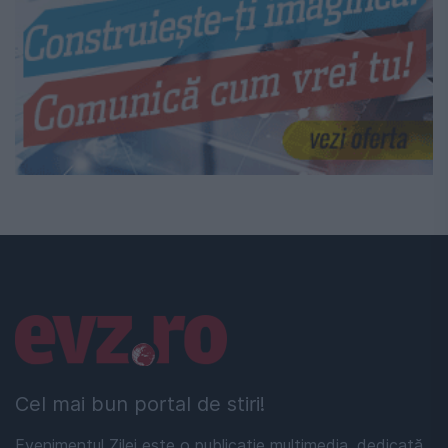
Linkuri utile
Cel mai bun portal de stiri!
Evenimentul Zilei este o publicație multimedia, dedicată