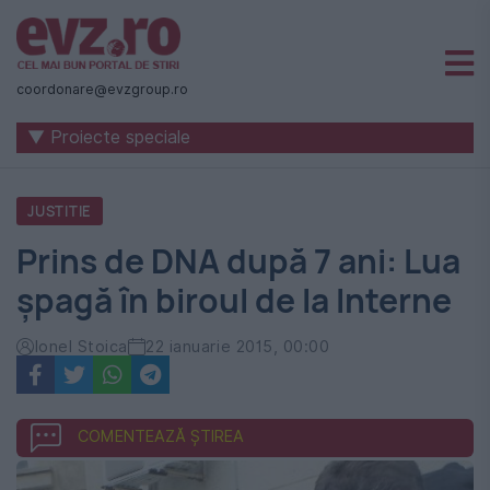
Știri
naționale
coordonare@evzgroup.ro
și
▼ Proiecte speciale
internaționale
|
JUSTITIE
România
Prins de DNA după 7 ani: Lua
-
șpagă în biroul de la Interne
Evenimentul
Zilei
Ionel Stoica
22 ianuarie 2015, 00:00
COMENTEAZĂ ȘTIREA