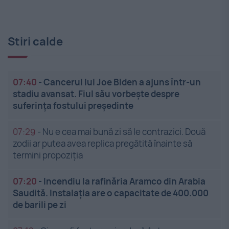
Stiri calde
07:40
-
Cancerul lui Joe Biden a ajuns într-un
stadiu avansat. Fiul său vorbește despre
suferința fostului președinte
07:29
-
Nu e cea mai bună zi să le contrazici. Două
zodii ar putea avea replica pregătită înainte să
termini propoziția
07:20
-
Incendiu la rafinăria Aramco din Arabia
Saudită. Instalația are o capacitate de 400.000
de barili pe zi