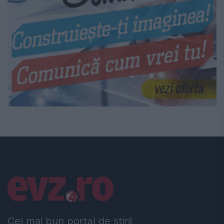
Linkuri utile
Cel mai bun portal de stiri!