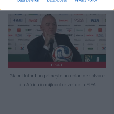
Data Deletion
Data Access
Privacy Policy
Update
SPORT
Gianni Infantino primește un colac de salvare
din Africa în mijlocul crizei de la FIFA