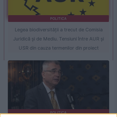
POLITICA
Legea biodiversității a trecut de Comisia
Juridică și de Mediu. Tensiuni între AUR și
USR din cauza termenilor din proiect
POLITICA