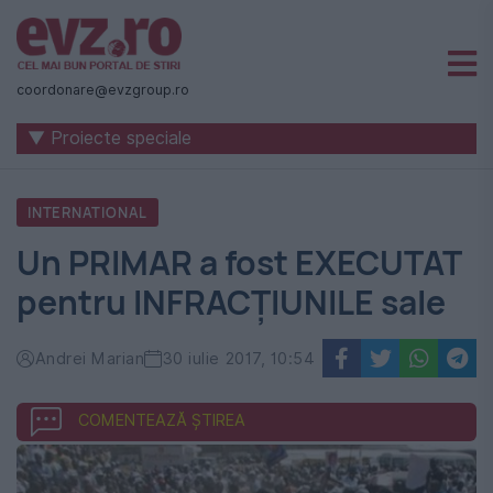
Știri
naționale
coordonare@evzgroup.ro
și
▼ Proiecte speciale
internaționale
|
INTERNATIONAL
România
Un PRIMAR a fost EXECUTAT
-
pentru INFRACȚIUNILE sale
Evenimentul
Zilei
Andrei Marian
30 iulie 2017, 10:54
COMENTEAZĂ ȘTIREA