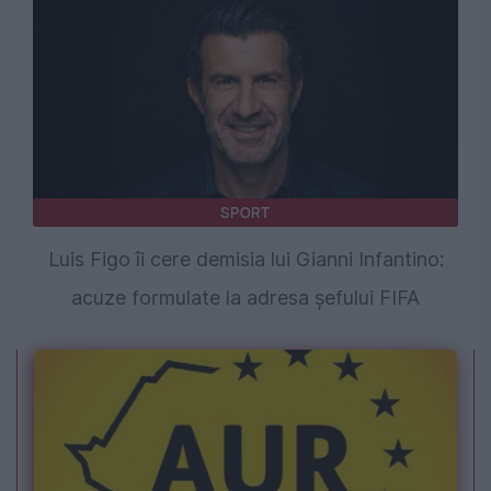
SPORT
Luis Figo îi cere demisia lui Gianni Infantino:
acuze formulate la adresa șefului FIFA