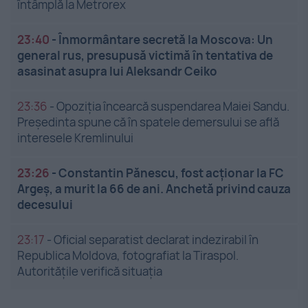
întâmplă la Metrorex
23:40
-
Înmormântare secretă la Moscova: Un
general rus, presupusă victimă în tentativa de
asasinat asupra lui Aleksandr Ceiko
23:36
-
Opoziția încearcă suspendarea Maiei Sandu.
Președinta spune că în spatele demersului se află
interesele Kremlinului
23:26
-
Constantin Pănescu, fost acționar la FC
Argeș, a murit la 66 de ani. Anchetă privind cauza
decesului
23:17
-
Oficial separatist declarat indezirabil în
Republica Moldova, fotografiat la Tiraspol.
Autoritățile verifică situația