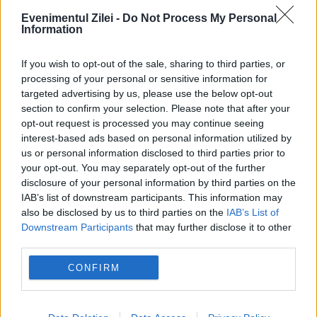
Scandal pe tema monedei unice. AUR neagă
Evenimentul Zilei -
Do Not Process My Personal
Information
existența unui consens politic pentru trecerea
If you wish to opt-out of the sale, sharing to third parties, or
României la euro
processing of your personal or sensitive information for
targeted advertising by us, please use the below opt-out
section to confirm your selection. Please note that after your
opt-out request is processed you may continue seeing
interest-based ads based on personal information utilized by
us or personal information disclosed to third parties prior to
your opt-out. You may separately opt-out of the further
disclosure of your personal information by third parties on the
IAB’s list of downstream participants. This information may
also be disclosed by us to third parties on the
IAB’s List of
Downstream Participants
that may further disclose it to other
third parties.
POLITICA
CONFIRM
Legea biodiversității a fost votată în plenul
Camerei Deputaților, dar va reveni la Senat.