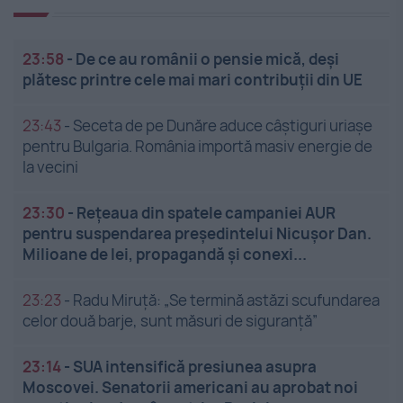
23:58
-
De ce au românii o pensie mică, deși
plătesc printre cele mai mari contribuții din UE
23:43
-
Seceta de pe Dunăre aduce câștiguri uriașe
pentru Bulgaria. România importă masiv energie de
la vecini
23:30
-
Rețeaua din spatele campaniei AUR
pentru suspendarea președintelui Nicușor Dan.
Milioane de lei, propagandă și conexi...
23:23
-
Radu Miruță: „Se termină astăzi scufundarea
celor două barje, sunt măsuri de siguranţă”
23:14
-
SUA intensifică presiunea asupra
Moscovei. Senatorii americani au aprobat noi