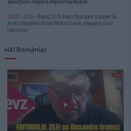
sancțiuni majore împotriva Rusiei
23:07
-
UTA - Rapid, 0-0. Meci fără sare și piper la
Arad. Gazdele rămân fără victorie, oaspeții sunt
neînvinși
HAI România!