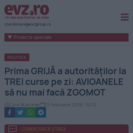
Știri
naționale
coordonare@evzgroup.ro
și
▼ Proiecte speciale
internaționale
|
POLITICA
România
Prima GRIJĂ a autorităților la
-
TREI curse pe zi: AVIOANELE
Evenimentul
să nu mai facă ZGOMOT
Zilei
Cora Muntean
22 februarie 2019, 15:02
COMENTEAZĂ ȘTIREA