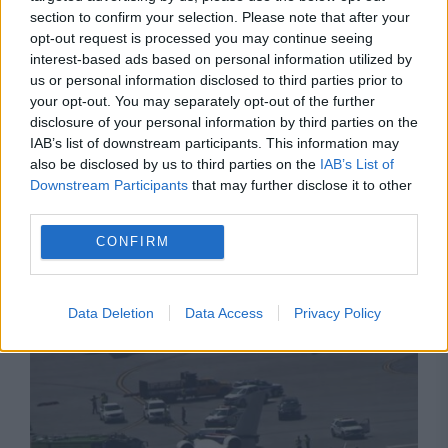
section to confirm your selection. Please note that after your
opt-out request is processed you may continue seeing
interest-based ads based on personal information utilized by
us or personal information disclosed to third parties prior to
your opt-out. You may separately opt-out of the further
disclosure of your personal information by third parties on the
IAB’s list of downstream participants. This information may
POLITICA
also be disclosed by us to third parties on the
IAB’s List of
Downstream Participants
that may further disclose it to other
PSD cere activarea mecanismului european
third parties.
de urgență pentru energie și susține
CONFIRM
menținerea centralelor pe cărbune. Critici la
adresa lui Bolojan
Data Deletion
Data Access
Privacy Policy