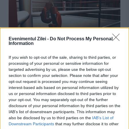
Evenimentul Zilei -
Do Not Process My Personal
Information
JUSTITIE
If you wish to opt-out of the sale, sharing to third parties, or
Petrică Paraschiv, primul român campion
processing of your personal or sensitive information for
mondial la box profesionist, a ajuns din nou
targeted advertising by us, please use the below opt-out
section to confirm your selection. Please note that after your
după gratii. Ce pedeapsă execută
opt-out request is processed you may continue seeing
interest-based ads based on personal information utilized by
us or personal information disclosed to third parties prior to
your opt-out. You may separately opt-out of the further
disclosure of your personal information by third parties on the
IAB’s list of downstream participants. This information may
also be disclosed by us to third parties on the
IAB’s List of
Downstream Participants
that may further disclose it to other