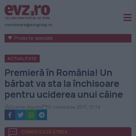
Știri
naționale
coordonare@evzgroup.ro
și
▼ Proiecte speciale
internaționale
|
ACTUALITATE
România
Premieră în România! Un
-
bărbat va sta la închisoare
Evenimentul
pentru uciderea unui câine
Zilei
Cosmin Nachiu
15 noiembrie 2017, 17:14
COMENTEAZĂ ȘTIREA