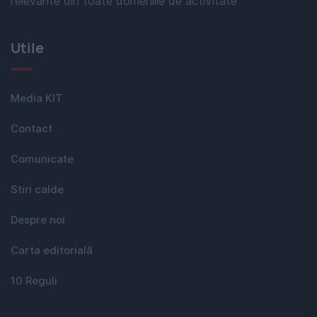
relevante din toate domeniile de activitate
Utile
Media KIT
Contact
Comunicate
Stiri calde
Despre noi
Carta editorială
10 Reguli