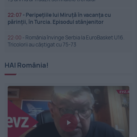
22:07
-
Peripețiile lui Miruță în vacanța cu
părinții, în Turcia. Episodul stânjenitor
22:00
-
România învinge Serbia la EuroBasket U16.
Tricolorii au câștigat cu 75-73
HAI România!