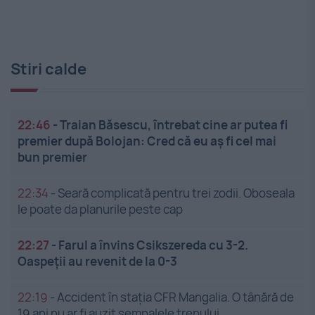
Stiri calde
22:46
-
Traian Băsescu, întrebat cine ar putea fi
premier după Bolojan: Cred că eu aș fi cel mai
bun premier
22:34
-
Seară complicată pentru trei zodii. Oboseala
le poate da planurile peste cap
22:27
-
Farul a învins Csikszereda cu 3-2.
Oaspeții au revenit de la 0-3
22:19
-
Accident în stația CFR Mangalia. O tânără de
19 ani nu ar fi auzit semnalele trenului