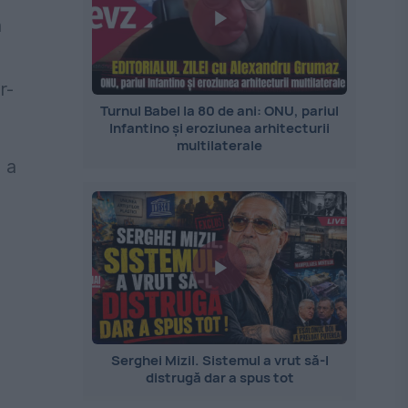
ă
r-
Turnul Babel la 80 de ani: ONU, pariul
Infantino și eroziunea arhitecturii
multilaterale
 a
Serghei Mizil. Sistemul a vrut să-l
distrugă dar a spus tot