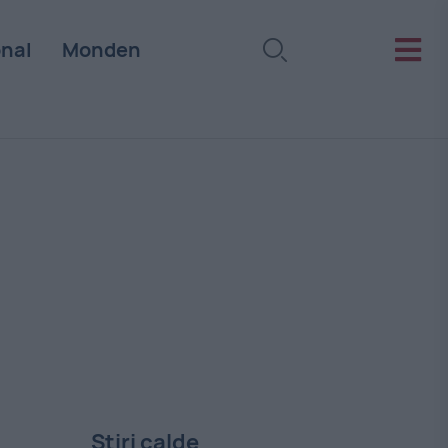
onal
Monden
Stiri calde