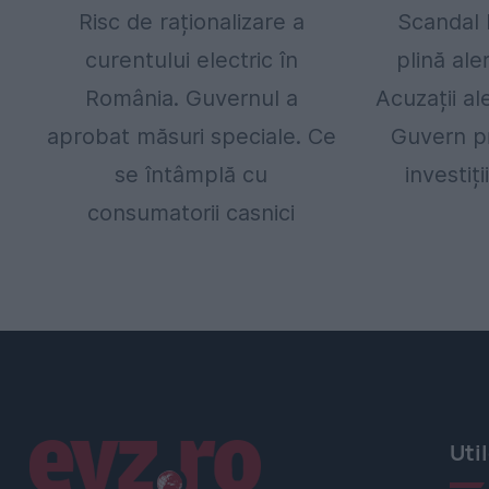
Risc de raționalizare a
Scandal l
curentului electric în
plină ale
România. Guvernul a
Acuzații al
aprobat măsuri speciale. Ce
Guvern pr
se întâmplă cu
investiți
consumatorii casnici
Linkuri utile
Uti