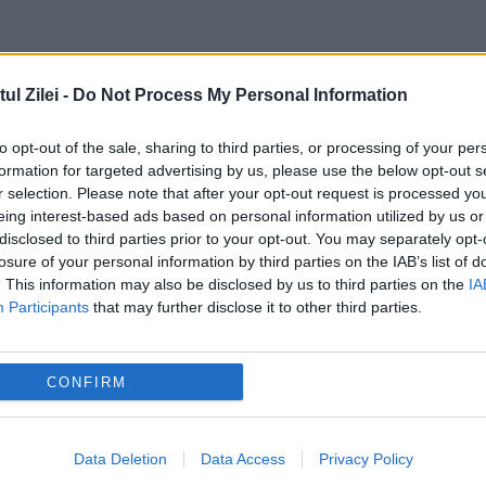
l Zilei -
Do Not Process My Personal Information
to opt-out of the sale, sharing to third parties, or processing of your per
formation for targeted advertising by us, please use the below opt-out s
r selection. Please note that after your opt-out request is processed y
eing interest-based ads based on personal information utilized by us or
nline, situația fiscală în doar câteva minute
disclosed to third parties prior to your opt-out. You may separately opt-
ță pentru piața de energie electrică.
losure of your personal information by third parties on the IAB’s list of
. This information may also be disclosed by us to third parties on the
IA
e orele 19:00 și 23:00 dacă apar deficite în
Participants
that may further disclose it to other third parties.
CONFIRM
Data Deletion
Data Access
Privacy Policy
vern
motiune