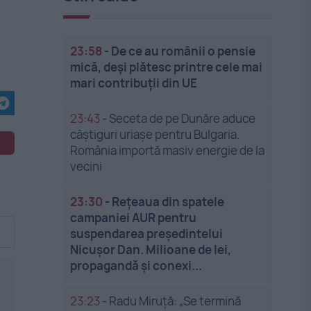
23:58
-
De ce au românii o pensie
mică, deși plătesc printre cele mai
mari contribuții din UE
23:43
-
Seceta de pe Dunăre aduce
câștiguri uriașe pentru Bulgaria.
România importă masiv energie de la
vecini
23:30
-
Rețeaua din spatele
campaniei AUR pentru
suspendarea președintelui
Nicușor Dan. Milioane de lei,
propagandă și conexi...
23:23
-
Radu Miruță: „Se termină