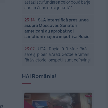
astăzi scufundarea celor două barje,
sunt măsuri de siguranţă”
23:14
-
SUA intensifică presiunea
asupra Moscovei. Senatorii
americani au aprobat noi
sancțiuni majore împotriva Rusiei
23:07
-
UTA - Rapid, 0-0. Meci fără
sare și piper la Arad. Gazdele rămân
fără victorie, oaspeții sunt neînvinși
HAI România!
az