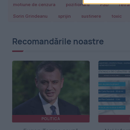
motiune de cenzura
pozitionare
PSD
retr
Sorin Grindeanu
sprijin
sustinere
toxic
Recomandările noastre
POLITICA