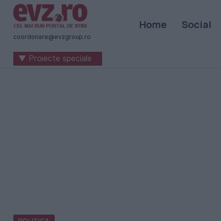
Știri
Home
Social
naționale
coordonare@evzgroup.ro
și
▼ Proiecte speciale
internaționale
|
România
-
Evenimentul
Zilei