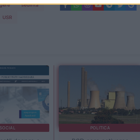
agere
sedinta
USR
SOCIAL
POLITICA