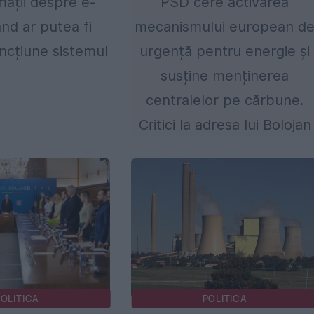
mații despre e-
PSD cere activarea
ând ar putea fi
mecanismului european d
ncțiune sistemul
urgență pentru energie și
susține menținerea
centralelor pe cărbune.
Critici la adresa lui Bolojan
OLITICA
POLITICA