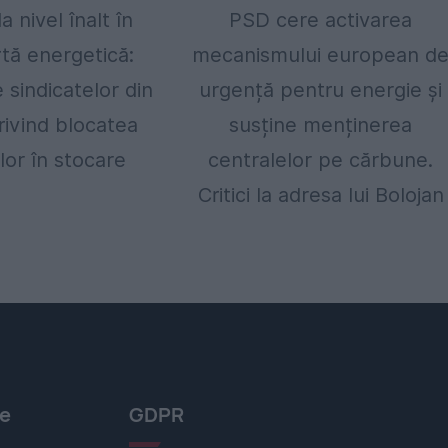
a nivel înalt în
PSD cere activarea
rtă energetică:
mecanismului european d
e sindicatelor din
urgență pentru energie și
ivind blocatea
susține menținerea
ilor în stocare
centralelor pe cărbune.
Critici la adresa lui Bolojan
le
GDPR