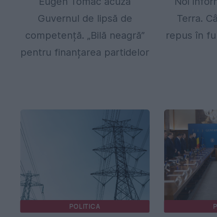
Eugen Tomac acuză
Noi infor
Guvernul de lipsă de
Terra. C
competență. „Bilă neagră”
repus în fu
pentru finanțarea partidelor
POLITICA
P