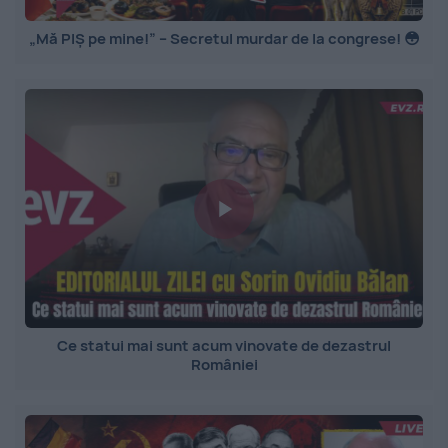
„Mă PIȘ pe mine!” – Secretul murdar de la congrese! 😳
Ce statui mai sunt acum vinovate de dezastrul
României