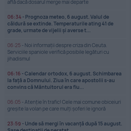
află dacă dosarul merge mai departe
06:34
-
Prognoza meteo, 6 august. Valul de
căldură se extinde. Temperaturile ating 41 de
grade, urmate de vijelii și averse t...
06:25
-
Noi informații despre criza din Ceuta.
Serviciile spaniole verifică posibile legături cu
jihadismul
06:16
-
Calendar ortodox, 6 august. Schimbarea
la față a Domnului. Ziua în care apostolii s-au
convins că Mântuitorul era fiu...
06:05
-
Atenție în trafic! Cele mai comune obiceiuri
greșite la volan pe care mulți șoferi le ignoră
23:59
-
Unde să mergi în vacanță după 15 august.
Șase destinații de neratat