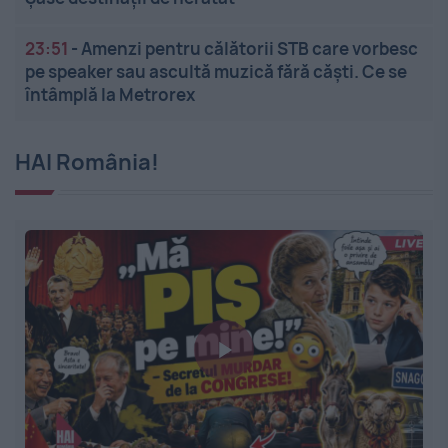
23:51
-
Amenzi pentru călătorii STB care vorbesc
pe speaker sau ascultă muzică fără căști. Ce se
întâmplă la Metrorex
HAI România!