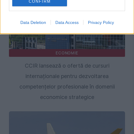
CONFIRM
Data Deletion
Data Access
Privacy Policy
ECONOMIE
CCIR lansează o ofertă de cursuri
internaționale pentru dezvoltarea
competențelor profesionale în domenii
economice strategice