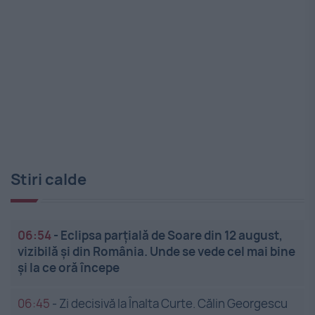
Stiri calde
06:54
-
Eclipsa parțială de Soare din 12 august,
vizibilă și din România. Unde se vede cel mai bine
și la ce oră începe
06:45
-
Zi decisivă la Înalta Curte. Călin Georgescu