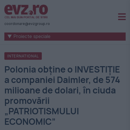
Știri
naționale
coordonare@evzgroup.ro
și
▼ Proiecte speciale
internaționale
|
INTERNATIONAL
România
Polonia obține o INVESTIȚIE
-
a companiei Daimler, de 574
Evenimentul
milioane de dolari, în ciuda
Zilei
promovării
„PATRIOTISMULUI
ECONOMIC”