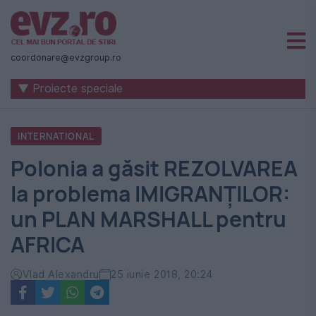
Știri
naționale
coordonare@evzgroup.ro
și
▼ Proiecte speciale
internaționale
|
INTERNATIONAL
România
Polonia a găsit REZOLVAREA
-
la problema IMIGRANȚILOR:
Evenimentul
un PLAN MARSHALL pentru
Zilei
AFRICA
Vlad Alexandru
25 iunie 2018, 20:24