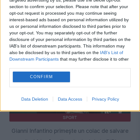
POLITICA
section to confirm your selection. Please note that after your
opt-out request is processed you may continue seeing
Sorin Grindeanu: Parlamentul a evitat
interest-based ads based on personal information utilized by
us or personal information disclosed to third parties prior to
pierderea a 5,8 miliarde de euro din PNRR și a
your opt-out. You may separately opt-out of the further
disclosure of your personal information by third parties on the
deblocat 16,7 miliarde din SAFE
IAB’s list of downstream participants. This information may
also be disclosed by us to third parties on the
IAB’s List of
Downstream Participants
that may further disclose it to other
third parties.
CONFIRM
Data Deletion
Data Access
Privacy Policy
SPORT
Gianni Infantino primește un colac de salvare