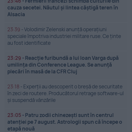
23:46
-
Fermierii francezi schimbă culturile din
cauza secetei. Năutul și lintea câștigă teren în
Alsacia
23:39
-
Volodimir Zelenski anunță operațiuni
speciale împotriva industriei militare ruse. Ce ținte
au fost identificate
23:29
-
Reacție furibundă a lui Ioan Varga după
umilința din Conference League. Se anunță
plecări în masă de la CFR Cluj
23:18
-
Experții au descoperit o breșă de securitate
în zeci de routere. Producătorul retrage software-ul
și suspendă vânzările
23:05
-
Patru zodii chinezești sunt în centrul
atenției pe 7 august. Astrologii spun că începe o
etapă nouă