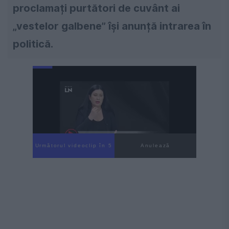
proclamați purtători de cuvânt ai
„vestelor galbene” își anunță intrarea în
politică.
Următorul videoclip în 4
Anulează