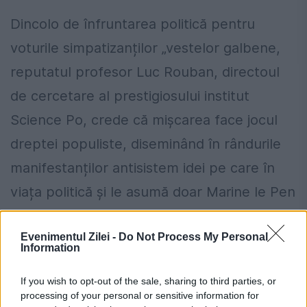
Dincolo de înfruntarea politică pentru
voturile simpatizanților „vestelor galbene,
reputatul profesor Luc Rouban, directoul
de cercetare al prestigiosului institut
Science Po, crede că mișcarea face jocul
dreptei populiste, diseminând în rândurile
manifestanților antisistem idei pe care în
viața politică și le asumă doar Marine le Pen
și fostul ei aliat Nicolas Dupont-Aignan.
Evenimentul Zilei -
Do Not Process My Personal
Information
If you wish to opt-out of the sale, sharing to third parties, or
processing of your personal or sensitive information for