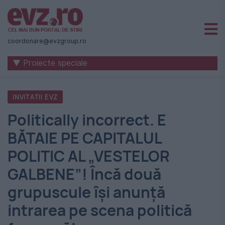
Știri
naționale
coordonare@evzgroup.ro
și
▼ Proiecte speciale
internaționale
|
INVITATII EVZ
România
Politically incorrect. E
-
BĂTAIE PE CAPITALUL
Evenimentul
POLITIC AL „VESTELOR
Zilei
GALBENE”! Încă două
grupuscule își anunță
intrarea pe scena politică