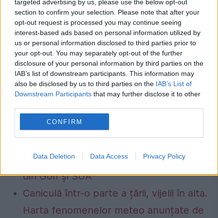
targeted advertising by us, please use the below opt-out
section to confirm your selection. Please note that after your
opt-out request is processed you may continue seeing
interest-based ads based on personal information utilized by
us or personal information disclosed to third parties prior to
your opt-out. You may separately opt-out of the further
disclosure of your personal information by third parties on the
IAB’s list of downstream participants. This information may
also be disclosed by us to third parties on the
IAB’s List of
Downstream Participants
that may further disclose it to other
third parties.
Prețul petrolului a scăzut puternic după
CONFIRM
semnalele privind un acord în
Strâmtoarea Hormuz. Investitorii
Data Deletion
Data Access
Privacy Policy
urmăresc negocierile dintre Iran, statele
din Golf și SUA
Caniculă într-o parte a țării, vijelii în alta.
Harta fenomenelor meteo anunțate de