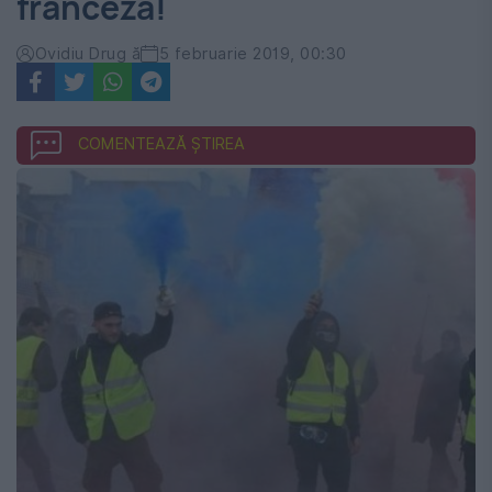
franceză!
Ovidiu Drug ă
5 februarie 2019, 00:30
COMENTEAZĂ ȘTIREA