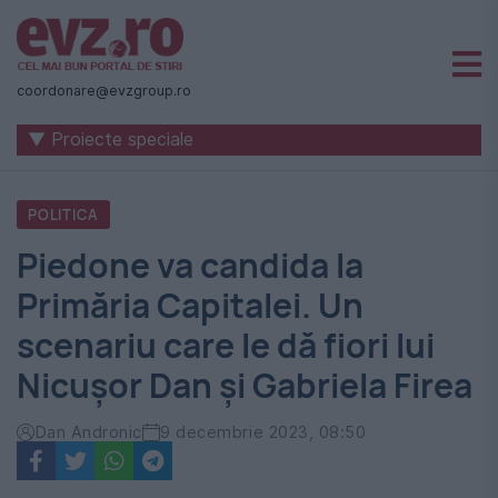
Știri
naționale
coordonare@evzgroup.ro
și
▼ Proiecte speciale
internaționale
|
POLITICA
România
Piedone va candida la
-
Primăria Capitalei. Un
Evenimentul
scenariu care le dă fiori lui
Zilei
Nicușor Dan și Gabriela Firea
Dan Andronic
9 decembrie 2023, 08:50