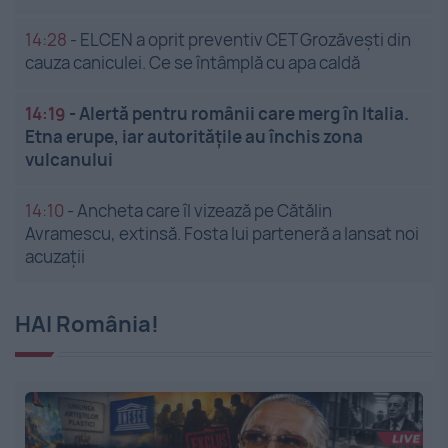
14:28
-
ELCEN a oprit preventiv CET Grozăveşti din
cauza caniculei. Ce se întâmplă cu apa caldă
14:19
-
Alertă pentru românii care merg în Italia.
Etna erupe, iar autoritățile au închis zona
vulcanului
14:10
-
Ancheta care îl vizează pe Cătălin
Avramescu, extinsă. Fosta lui parteneră a lansat noi
acuzații
HAI România!