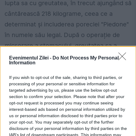
lupta sa cu greutatea, în trecut ajungând să
cântărească 218 kilograme, ceea ce a
determinat și includerea poreclei "Piedone"
în numele său legal. După o operație de
micșorare a stomacului, greutatea sa a
scăzut la 100 de kilograme.
Evenimentul Zilei -
Do Not Process My Personal
Information
Pe lângă activitățile sale politice, Piedone a
If you wish to opt-out of the sale, sharing to third parties, or
fost implicat în diverse afaceri, inclusiv în
processing of your personal or sensitive information for
targeted advertising by us, please use the below opt-out
restaurante și un salon de înfrumusețare, și
section to confirm your selection. Please note that after your
deține mai multe proprietăți imobiliare și
opt-out request is processed you may continue seeing
interest-based ads based on personal information utilized by
mașini de epocă.
us or personal information disclosed to third parties prior to
your opt-out. You may separately opt-out of the further
disclosure of your personal information by third parties on the
Caniculă într-o parte a țării, vijelii în alta.
IAB’s list of downstream participants. This information may