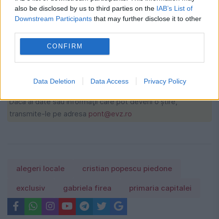
Harta fenomenelor meteo anunțate de
also be disclosed by us to third parties on the
IAB’s List of
Downstream Participants
that may further disclose it to other
meteorologi
third parties.
Preț carburanți, 7 august 2026.
CONFIRM
Schimbarea apărută înainte de weekend
la benzinării
Data Deletion
Data Access
Privacy Policy
Dacă ai date sau informaţii care pot deveni o ştire,
transmite-le pe adresa
pont@evz.ro
alegeri locale
cristian popescu piedone
exclusiv
gabriela firea
primaria capitalei