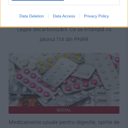
POLITICA
Data Deletion
Data Access
Privacy Policy
Comisia Europeană evaluează modificările la
Legea decarbonizării. Ce se întâmplă cu
jalonul 114 din PNRR
SOCIAL
Medicamente uzuale pentru digestie, oprite de