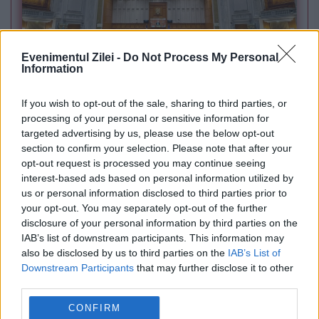
Evenimentul Zilei -
Do Not Process My Personal
Information
POLITICA
If you wish to opt-out of the sale, sharing to third parties, or
Sorin Grindeanu: Parlamentul a evitat
processing of your personal or sensitive information for
targeted advertising by us, please use the below opt-out
pierderea a 5,8 miliarde de euro din PNRR și a
section to confirm your selection. Please note that after your
deblocat 16,7 miliarde din SAFE
opt-out request is processed you may continue seeing
interest-based ads based on personal information utilized by
us or personal information disclosed to third parties prior to
your opt-out. You may separately opt-out of the further
disclosure of your personal information by third parties on the
IAB’s list of downstream participants. This information may
also be disclosed by us to third parties on the
IAB’s List of
Downstream Participants
that may further disclose it to other
third parties.
CONFIRM