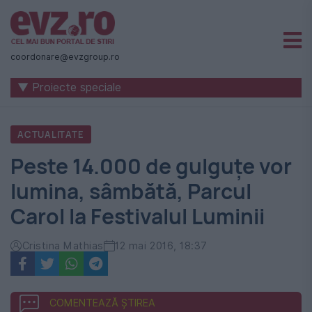
Știri
naționale
coordonare@evzgroup.ro
și
▼ Proiecte speciale
internaționale
|
ACTUALITATE
România
Peste 14.000 de gulguţe vor
-
lumina, sâmbătă, Parcul
Evenimentul
Carol la Festivalul Luminii
Zilei
Cristina Mathias
12 mai 2016, 18:37
COMENTEAZĂ ȘTIREA