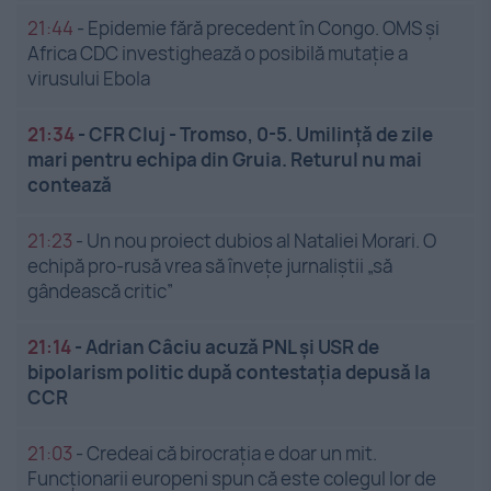
21:44
-
Epidemie fără precedent în Congo. OMS și
Africa CDC investighează o posibilă mutație a
virusului Ebola
21:34
-
CFR Cluj - Tromso, 0-5. Umilință de zile
mari pentru echipa din Gruia. Returul nu mai
contează
21:23
-
Un nou proiect dubios al Nataliei Morari. O
echipă pro-rusă vrea să înveţe jurnaliştii „să
gândească critic”
21:14
-
Adrian Câciu acuză PNL și USR de
bipolarism politic după contestația depusă la
CCR
21:03
-
Credeai că birocrația e doar un mit.
Funcționarii europeni spun că este colegul lor de