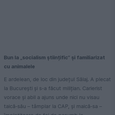
Bun la „socialism științific” și familiarizat
cu animalele
E ardelean, de loc din județul Sălaj. A plecat
la București și s-a făcut milițian. Carierist
vorace și abil a ajuns unde nici
nu visau
taică-său – tâmplar la CAP, și maică-sa –