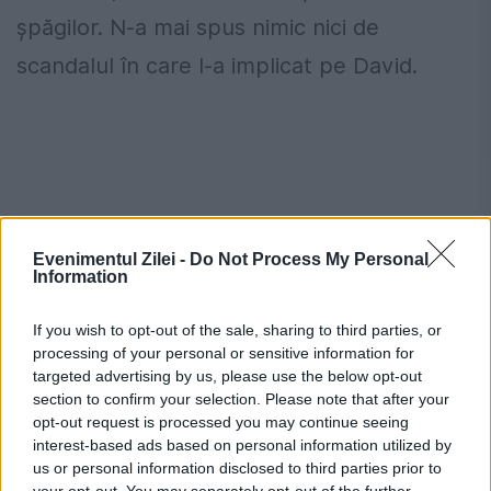
șpăgilor. N-a mai spus nimic nici de
scandalul în care l-a implicat pe David.
Evenimentul Zilei -
Do Not Process My Personal
Information
If you wish to opt-out of the sale, sharing to third parties, or
processing of your personal or sensitive information for
targeted advertising by us, please use the below opt-out
Ceasurile, achitările și averea sa de
section to confirm your selection. Please note that after your
opt-out request is processed you may continue seeing
bugetar privatizat
interest-based ads based on personal information utilized by
us or personal information disclosed to third parties prior to
În biroul său se află șapte orologii, din care
your opt-out. You may separately opt-out of the further