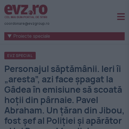
Știri
naționale
coordonare@evzgroup.ro
și
▼ Proiecte speciale
internaționale
|
EVZ SPECIAL
România
Personajul săptămânii. Ieri îi
-
„aresta”, azi face șpagat la
Evenimentul
Gâdea în emisiune să scoată
Zilei
hoții din pârnaie. Pavel
Abraham. Un țăran din Jibou,
fost șef al Poliției și apărător