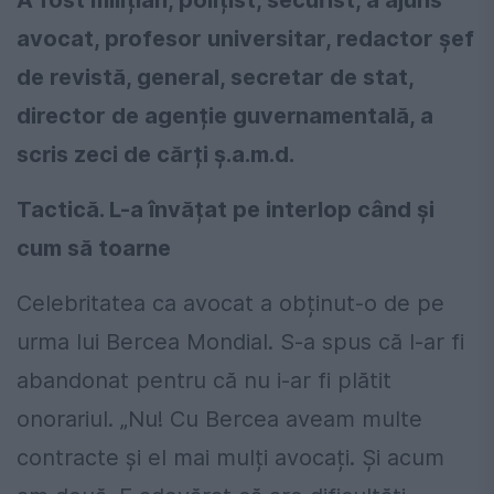
A fost milițian, polițist, securist, a ajuns
avocat, profesor universitar, redactor șef
de revistă, general, secretar de stat,
director de agenție guvernamentală, a
scris zeci de cărți ș.a.m.d.
Tactică. L-a învățat pe interlop când și
cum să toarne
Celebritatea ca avocat a obținut-o de pe
urma lui Bercea Mondial. S-a spus că l-ar fi
abandonat pentru că nu i-ar fi plătit
onorariul. „Nu! Cu Bercea aveam multe
contracte și el mai mulți avocați. Și acum