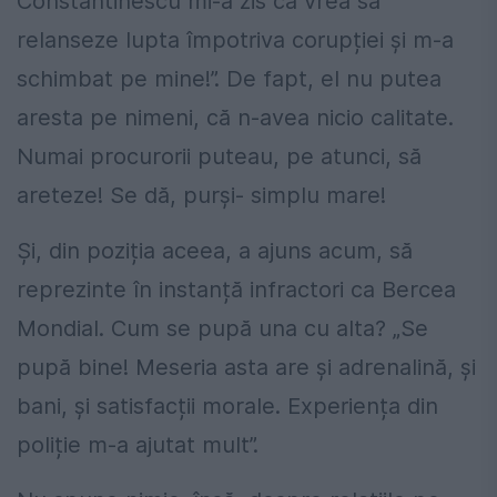
Constantinescu mi-a zis că vrea să
relanseze lupta împotriva corupției și m-a
schimbat pe mine!”. De fapt, el nu putea
aresta pe nimeni, că n-avea nicio calitate.
Numai procurorii puteau, pe atunci, să
areteze! Se dă, purși- simplu mare!
Și, din poziția aceea, a ajuns acum, să
reprezinte în instanță infractori ca Bercea
Mondial. Cum se pupă una cu alta? „Se
pupă bine! Meseria asta are și adrenalină, și
bani, și satisfacții morale. Experiența din
poliție m-a ajutat mult”.