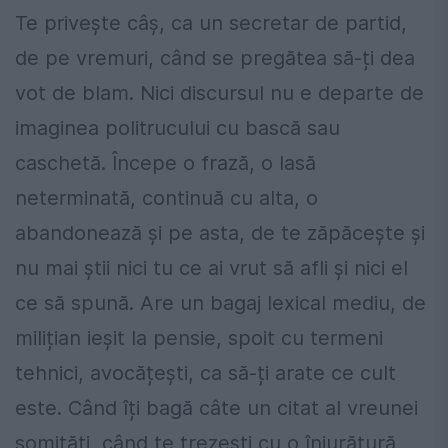
Te privește câș, ca un secretar de partid,
de pe vremuri, când se pregătea să-ți dea
vot de blam. Nici discursul nu e departe de
imaginea politrucului cu bască sau
caschetă. Începe o frază, o lasă
neterminată, continuă cu alta, o
abandonează și pe asta, de te zăpăcește și
nu mai știi nici tu ce ai vrut să afli și nici el
ce să spună. Are un bagaj lexical mediu, de
milițian ieșit la pensie, spoit cu termeni
tehnici, avocățești, ca să-ți arate ce cult
este. Când îți bagă câte un citat al vreunei
somități, când te trezești cu o înjurătură