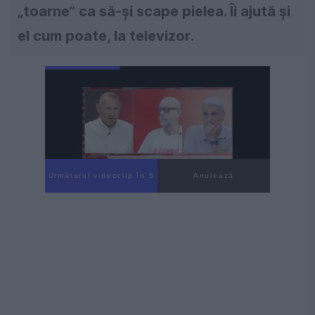
„toarne” ca să-și scape pielea. Îi ajută și
el cum poate, la televizor.
Următorul videoclip în 4
Anulează