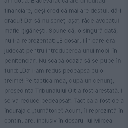
am două. E adevărat că are dificultăți
financiare, deși cred că mai are destul, dă-l
dracu’! Da’ să nu scrieți așa”, râde avocatul
mafiei țigănești. Spune că, o singură dată,
nu l-a reprezentat: „E dosarul în care era
judecat pentru introducerea unui mobil în
penitenciar”. Nu scapă ocazia să se pupe în
fund: „Da’ i-am redus pedeapsa cu o
treime! Pe tactica mea, după un denunț,
președinta Tribunalului Olt a fost arestată. I
se va reduce pedeapsa!”. Tactica a fost de a
încuraja o „turnătorie”. Acum, îl reprezintă în
continuare, inclusiv în dosarul lui Mircea