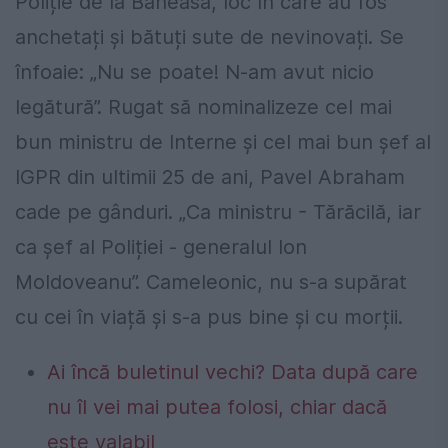
Poliție de la Băneasa, loc în care au fos
anchetați și bătuți sute de nevinovați. Se
înfoaie: „Nu se poate! N-am avut nicio
legătură”. Rugat să nominalizeze cel mai
bun ministru de Interne și cel mai bun șef al
IGPR din ultimii 25 de ani, Pavel Abraham
cade pe gânduri. „Ca ministru - Tărăcilă, iar
ca șef al Poliției - generalul Ion
Moldoveanu”. Cameleonic, nu s-a supărat
cu cei în viață și s-a pus bine și cu morții.
Ai încă buletinul vechi? Data după care
nu îl vei mai putea folosi, chiar dacă
este valabil