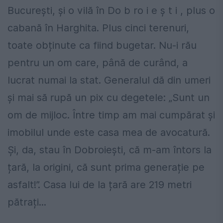
București, și o vilă în Do b ro i e ș t i , plus o
cabană în Harghita. Plus cinci terenuri,
toate obținute ca fiind bugetar. Nu-i rău
pentru un om care, până de
curând, a
lucrat numai la stat. Generalul dă din umeri
și mai să rupă un pix cu degetele: „Sunt un
om de mijloc. Între timp am mai cumpărat și
imobilul unde este casa mea de avocatură.
Și, da, stau în Dobroiești, că m-am întors la
țară, la origini, că sunt prima generație pe
asfalt!”. Casa lui de la țară are 219 metri
pătrați...