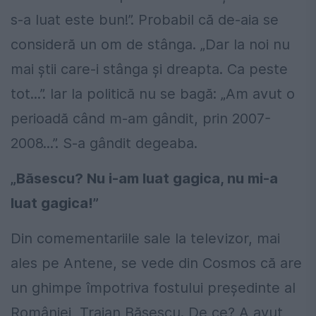
s-a luat este bun!”. Probabil că de-aia se
consideră un om de stânga. „Dar la noi nu
mai știi care-i stânga și dreapta. Ca peste
tot...”. Iar la politică nu se bagă: „Am avut o
perioadă când m-am gândit, prin 2007-
2008...”. S-a gândit degeaba.
„Băsescu? Nu i-am luat gagica, nu mi-a
luat gagica!”
Din comementariile sale la televizor, mai
ales pe Antene, se vede din Cosmos că are
un ghimpe împotriva fostului președinte al
României, Traian Băsescu. De ce? A avut