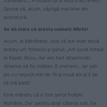
tratament... Probabil că la asta s-au referit”.
Spune că, acum, câștigă mai bine din
avocatură.
Se dă mare că aresta oameni. Minte!
Acum, la bătrânețe, zice că are doar două
hobby-uri: fotbalul și șahul: „Am jucat fotbal
la Rapid Jibou, dar am fost dinamovist
dinainte să fiu milițian. E onorant... Iar șah
joc cu nepoții mei de 16 și nouă ani și îi las
să mă bată”.
Este mândru că a fost șeful Poliției
Române. Dar pentru doar câteva luni. De