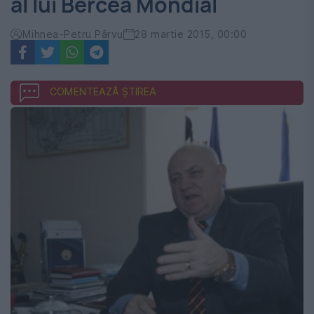
al lui Bercea Mondial
Mihnea-Petru Pârvu
28 martie 2015, 00:00
COMENTEAZĂ ȘTIREA