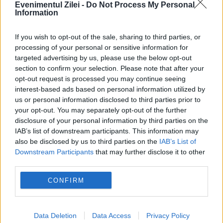
chiar m-a batjocorit în fața tuturor. Am fost
Evenimentul Zilei -
Do Not Process My Personal
Information
umilită și încă mă lupt cu o lipsă de valoare
de sine”.
If you wish to opt-out of the sale, sharing to third parties, or
processing of your personal or sensitive information for
targeted advertising by us, please use the below opt-out
În cadrul comunității, copii erau considerați
section to confirm your selection. Please note that after your
ca făcând parte cu rangul cel mai mic în
opt-out request is processed you may continue seeing
interest-based ads based on personal information utilized by
ordine ierarhică. De mici trăiau cu ”teama
us or personal information disclosed to third parties prior to
your opt-out. You may separately opt-out of the further
de iad și de blestem”.
disclosure of your personal information by third parties on the
IAB’s list of downstream participants. This information may
"Dacă mâna sau piciorul vostru vă fac să
also be disclosed by us to third parties on the
IAB’s List of
Downstream Participants
that may further disclose it to other
păcătuiți, atunci este mai bine să fie tăiată
third parties.
decât să aveți toate membrele și să fiți
CONFIRM
aruncați în focul iadului veșnic", își aminteșe
ea.
Data Deletion
Data Access
Privacy Policy