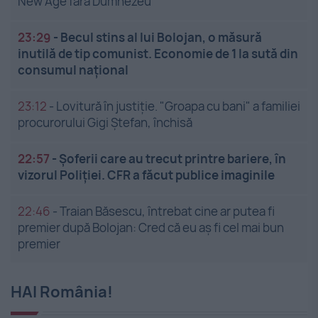
New Age fără Dumnezeu”
23:29
-
Becul stins al lui Bolojan, o măsură
inutilă de tip comunist. Economie de 1 la sută din
consumul național
23:12
-
Lovitură în justiție. "Groapa cu bani" a familiei
procurorului Gigi Ștefan, închisă
22:57
-
Șoferii care au trecut printre bariere, în
vizorul Poliției. CFR a făcut publice imaginile
22:46
-
Traian Băsescu, întrebat cine ar putea fi
premier după Bolojan: Cred că eu aș fi cel mai bun
premier
HAI România!