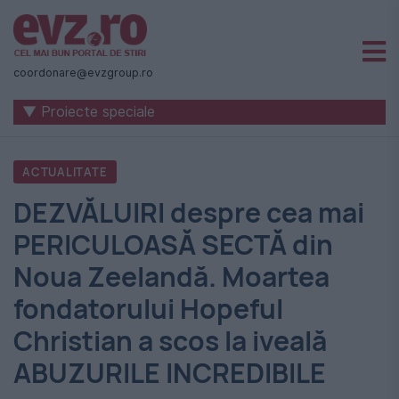
Știri
naționale
coordonare@evzgroup.ro
și
▼ Proiecte speciale
internaționale
|
ACTUALITATE
România
DEZVĂLUIRI despre cea mai
-
PERICULOASĂ SECTĂ din
Evenimentul
Noua Zeelandă. Moartea
Zilei
fondatorului Hopeful
Christian a scos la iveală
ABUZURILE INCREDIBILE