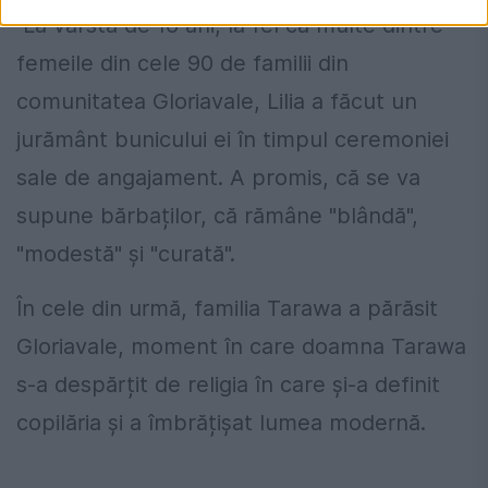
La vârsta de 16 ani, la fel ca multe dintre
femeile din cele 90 de familii din
comunitatea Gloriavale, Lilia a făcut un
jurământ bunicului ei în timpul ceremoniei
sale de angajament. A promis, că se va
supune bărbaților, că rămâne "blândă",
"modestă" și "curată".
În cele din urmă, familia Tarawa a părăsit
Gloriavale, moment în care doamna Tarawa
s-a despărțit de religia în care și-a definit
copilăria și a îmbrățișat lumea modernă.