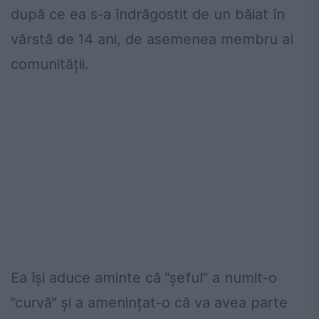
după ce ea s-a îndrăgostit de un băiat în
vărstă de 14 ani, de asemenea membru al
comunității.
Ea își aduce aminte că ”șeful” a numit-o
”curvă” și a amenințat-o că va avea parte