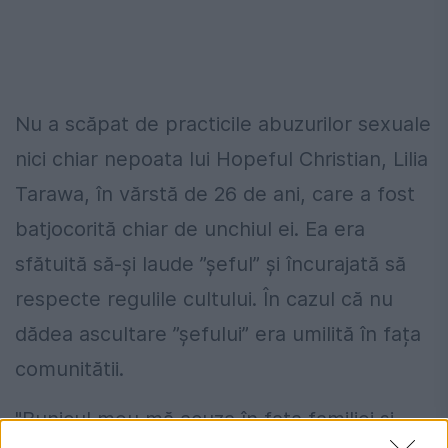
Nu a scăpat de practicile abuzurilor sexuale
nici chiar nepoata lui Hopeful Christian, Lilia
Tarawa, în vărstă de 26 de ani, care a fost
batjocorită chiar de unchiul ei. Ea era
sfătuită să-și laude ”șeful” și încurajată să
respecte regulile cultului. În cazul că nu
dădea ascultare ”șefului” era umilită în fața
comunitătii.
"Bunicul meu mă acuza în fața familiei și