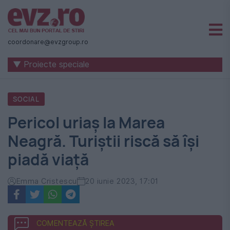
Știri
naționale
coordonare@evzgroup.ro
și
▼ Proiecte speciale
internaționale
|
SOCIAL
România
Pericol uriaș la Marea
-
Neagră. Turiștii riscă să își
Evenimentul
piadă viață
Zilei
Emma Cristescu
20 iunie 2023, 17:01
COMENTEAZĂ ȘTIREA