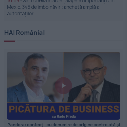
16:58
-
Salmonella în ardei jalapeño importanți din
Mexic. 345 de îmbolnăviri; anchetă amplă a
autorităților
HAI România!
Pandora: confecții cu denumire de origine controlată și