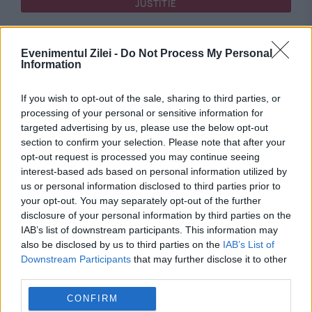
JUSTITIE
Ce se întâmplă cu banii din cont după moartea
Evenimentul Zilei -
Do Not Process My Personal
titularului. Mulți români află prea târziu ce
Information
spune legea
If you wish to opt-out of the sale, sharing to third parties, or
processing of your personal or sensitive information for
targeted advertising by us, please use the below opt-out
section to confirm your selection. Please note that after your
opt-out request is processed you may continue seeing
interest-based ads based on personal information utilized by
us or personal information disclosed to third parties prior to
your opt-out. You may separately opt-out of the further
disclosure of your personal information by third parties on the
IAB’s list of downstream participants. This information may
also be disclosed by us to third parties on the
IAB’s List of
INTERNATIONAL
Downstream Participants
that may further disclose it to other
third parties.
Întâlnire decisivă la Pentagon. Ce se întâmplă
CONFIRM
cu militarii americani din România și noul plan