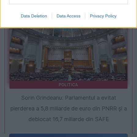
NATO
Data Deletion
Data Access
Privacy Policy
POLITICA
Sorin Grindeanu: Parlamentul a evitat
pierderea a 5,8 miliarde de euro din PNRR și a
deblocat 16,7 miliarde din SAFE