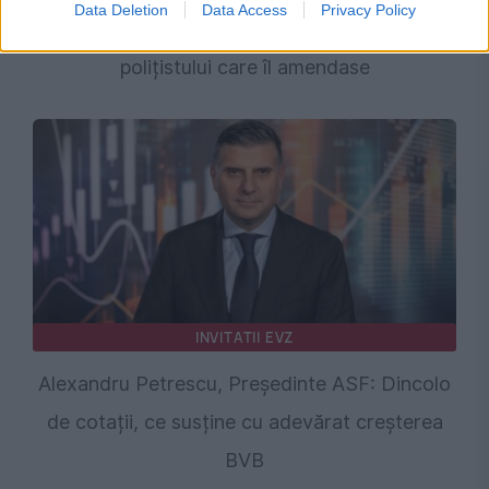
Data Deletion
Data Access
Privacy Policy
Bărbat arestat după ce i-a cerut bani
polițistului care îl amendase
INVITATII EVZ
Alexandru Petrescu, Președinte ASF: Dincolo
de cotații, ce susține cu adevărat creșterea
BVB