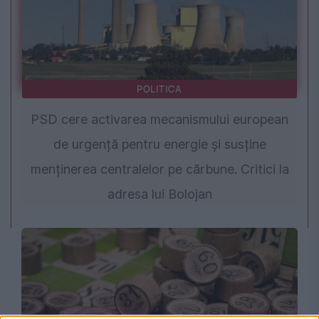
POLITICA
PSD cere activarea mecanismului european
de urgență pentru energie și susține
menținerea centralelor pe cărbune. Critici la
adresa lui Bolojan