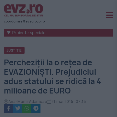
Știri
naționale
coordonare@evzgroup.ro
și
▼ Proiecte speciale
internaționale
|
JUSTITIE
România
Percheziții la o rețea de
-
EVAZIONIȘTI. Prejudiciul
Evenimentul
adus statului se ridică la 4
Zilei
milioane de EURO
Ana-Maria Adamoae
21 mai 2015, 07:15