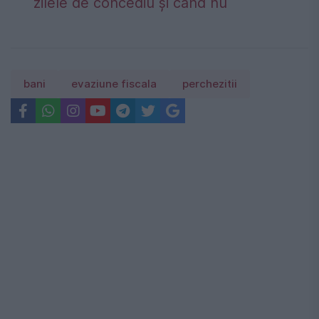
zilele de concediu și când nu
bani
evaziune fiscala
perchezitii