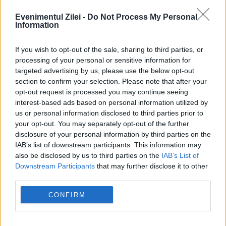
Evenimentul Zilei -
Do Not Process My Personal
Information
MONDEN
If you wish to opt-out of the sale, sharing to third parties, or
Noroc incredibil. Un bilet de loterie de un
processing of your personal or sensitive information for
targeted advertising by us, please use the below opt-out
milion de euro a fost găsit în camionul de
section to confirm your selection. Please note that after your
opt-out request is processed you may continue seeing
gunoi
interest-based ads based on personal information utilized by
us or personal information disclosed to third parties prior to
your opt-out. You may separately opt-out of the further
disclosure of your personal information by third parties on the
IAB’s list of downstream participants. This information may
also be disclosed by us to third parties on the
IAB’s List of
Downstream Participants
that may further disclose it to other
third parties.
CONFIRM
SOCIAL