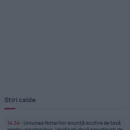
Stiri calde
14:34
-
Uniunea Notarilor anunță scutire de taxă
pentru moștenitori. Verificați dacă beneficiați de