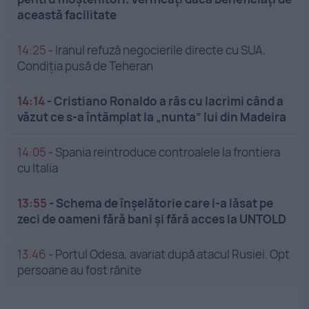
această facilitate
14:25
-
Iranul refuză negocierile directe cu SUA.
Condiția pusă de Teheran
14:14
-
Cristiano Ronaldo a râs cu lacrimi când a
văzut ce s-a întâmplat la „nunta” lui din Madeira
14:05
-
Spania reintroduce controalele la frontiera
cu Italia
13:55
-
Schema de înșelătorie care i-a lăsat pe
zeci de oameni fără bani și fără acces la UNTOLD
13:46
-
Portul Odesa, avariat după atacul Rusiei. Opt
persoane au fost rănite