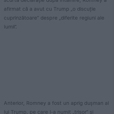
scurtă declarație după întâlnire, Romney a
afirmat că a avut cu Trump „o discuție
cuprinzătoare” despre „diferite regiuni ale
lumii”.
Anterior, Romney a fost un aprig dușman al
lui Trump, pe care l-a numit „trișor” și