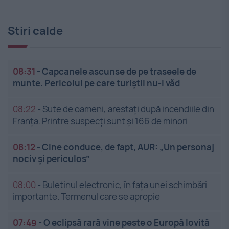
Stiri calde
08:31
-
Capcanele ascunse de pe traseele de
munte. Pericolul pe care turiștii nu-l văd
08:22
-
Sute de oameni, arestați după incendiile din
Franța. Printre suspecți sunt și 166 de minori
08:12
-
Cine conduce, de fapt, AUR: „Un personaj
nociv și periculos”
08:00
-
Buletinul electronic, în fața unei schimbări
importante. Termenul care se apropie
07:49
-
O eclipsă rară vine peste o Europă lovită