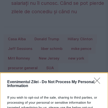
salariați nu îl cunosc. Când se pot pierde
zilele de concediu și când nu
Casa Alba
Donald Trump
Hillary Clinton
Jeff Sessions
liber schimb
mike pence
Mitt Romney
New Jersey
new york
procuror general
SUA
Evenimentul Zilei -
Do Not Process My Personal
Information
If you wish to opt-out of the sale, sharing to third parties, or
processing of your personal or sensitive information for
targeted advertising by us, please use the below opt-out