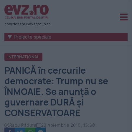
Știri
naționale
coordonare@evzgroup.ro
și
▼ Proiecte speciale
internaționale
|
INTERNATIONAL
România
PANICĂ în cercurile
-
democrate: Trump nu se
Evenimentul
ÎNMOAIE. Se anunță o
Zilei
guvernare DURĂ și
CONSERVATOARE
Radu Pădure
20 noiembrie 2016, 13:38