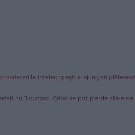
proprietari le înțeleg greșit și ajung să plăteasc
riați nu îl cunosc. Când se pot pierde zilele de