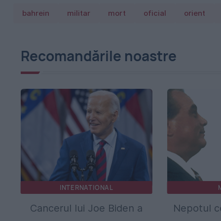
bahrein
militar
mort
oficial
orient
Recomandările noastre
INTERNATIONAL
Cancerul lui Joe Biden a
Nepotul ce