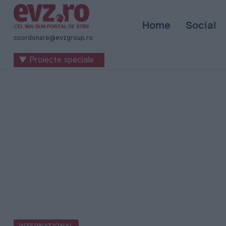
Știri
Home
Social
naționale
coordonare@evzgroup.ro
și
▼ Proiecte speciale
internaționale
|
România
-
Evenimentul
Zilei