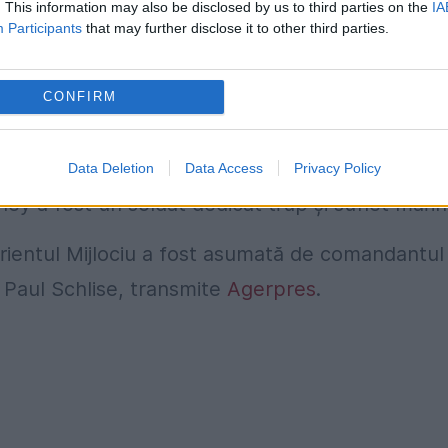
. This information may also be disclosed by us to third parties on the
IA
în mai funcţiile de şef al Comandamentului
Participants
that may further disclose it to other third parties.
lude şi Flota a V-a americană, şi de comandant a
 suflare la reşedinţa sa din Bahrein.
CONFIRM
 Stearney, pentru Flota a V-a şi pentru întreag
ichardson, şeful de operaţiuni navale, într-un
Data Deletion
Data Access
Privacy Policy
ey a fost un soldat dedicat trup şi suflet marin
Orientul Mijlociu a fost asumată de comandantul
l Paul Schlise, transmite
Agerpres
.