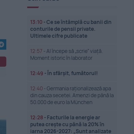
13:10
-
Ce se întâmplă cu banii din
conturile de pensii private.
Ultimele cifre publicate
12:57
-
AI începe să „scrie” viață.
Moment istoric în laborator
12:49
-
În sfârșit, fumătorul!
12:40
-
Germania raționalizează apa
din cauza secetei. Amenzi de până la
50.000 de euro la München
12:28
-
Facturile la energie ar
putea crește cu până la 20% în
iarna 2026-2027: „Sunt analizate