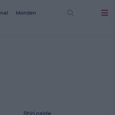
onal
Monden
Stiri calde