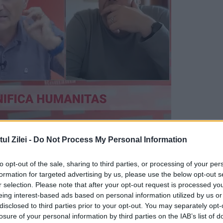
 act criminal”, se menţionează într-un comunicat
l Zilei -
Do Not Process My Personal Information
ană şi Ministerul de Interne din Bahrein
to opt-out of the sale, sharing to third parties, or processing of your per
formation for targeted advertising by us, please use the below opt-out s
r selection. Please note that after your opt-out request is processed y
ntru canalul de televiziune CBS, sub rezerva
eing interest-based ads based on personal information utilized by us or
ă ca o sinucidere".
disclosed to third parties prior to your opt-out. You may separately opt-
losure of your personal information by third parties on the IAB’s list of