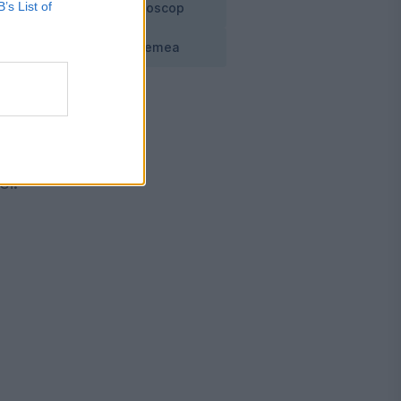
B’s List of
Horoscop
l
Vremea
a
ei.