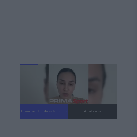
Următorul videoclip în 4
Anulează