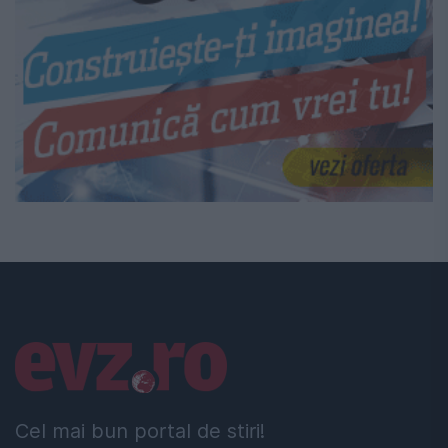
Linkuri utile
Cel mai bun portal de stiri!