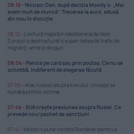
08:19
-
Nicușor Dan, după decizia Moody’s: „Mai
avem mult de muncă”. Trecerea la euro, adusă
din nou în discuție
08:12
-
Lovitură majoră în Mediterana de Vest:
Europol a destructurat o super-rețea de trafic de
migranți, arme și droguri
08:04
-
Pensia pe card sau prin poștaș. Ce nu se
schimbă, indiferent de alegerea făcută
07:56
-
Atac rusesc asupra Kievului. Un copil se
numără printre victime
07:49
-
SUA crește presiunea asupra Rusiei. Ce
prevede noul pachet de sancțiuni
07:41
-
Moody’s pune condiții României pentru a