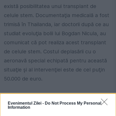
există posibilitatea unui transplant de
celule stem. Documentaţia medicală a fost
trimisă în Thailanda, iar doctorii după ce au
studiat evoluţia bolii lui Bogdan Nicula, au
comunicat că pot realiza acest transplant
de celule stem. Costul deplasării cu o
aeronavă special echipată pentru această
situaţie şi al intervenţiei este de cel puţin
50.000 de euro.
Evenimentul Zilei -
Do Not Process My Personal
Information