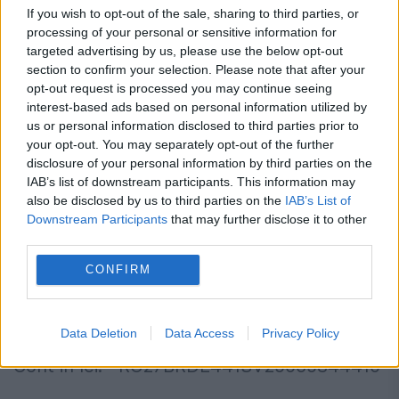
If you wish to opt-out of the sale, sharing to third parties, or
processing of your personal or sensitive information for
targeted advertising by us, please use the below opt-out
section to confirm your selection. Please note that after your
opt-out request is processed you may continue seeing
interest-based ads based on personal information utilized by
us or personal information disclosed to third parties prior to
Bogdan Nicula are nevoie de sprijinul nostru
your opt-out. You may separately opt-out of the further
disclosure of your personal information by third parties on the
pentru a trăi. Conturile deschise pe numele
IAB’s list of downstream participants. This information may
mamei lui Bogdan, Stela Nicula, sunt
also be disclosed by us to third parties on the
IAB’s List of
Downstream Participants
that may further disclose it to other
următoarele:
third parties.
CONFIRM
BRD Groupe Societe Generale
Titular Stela Nicula
Data Deletion
Data Access
Privacy Policy
Cont in lei: RO27BRDE441SV25065844410