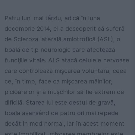
Patru luni mai târziu, adică în luna
decembrie 2014, el a descoperit că suferă
de Scleroza laterală amiotrofică (ASL), o
boală de tip neurologic care afectează
funcţiile vitale. ALS atacă celulele nervoase
care controlează mişcarea voluntară, ceea
ce, în timp, face ca mişcarea mâinilor,
picioarelor şi a muşchilor să fie extrem de
dificilă. Starea lui este destul de gravă,
boala avansând de patru ori mai repede
decât în mod normal, iar în acest moment
este imobilizat, mişcarea membrelor este