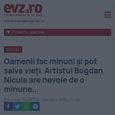
Știri
naționale
coordonare@evzgroup.ro
și
▼ Proiecte speciale
internaționale
|
SOCIAL
România
Oamenii fac minuni şi pot
-
salva vieţi. Artistul Bogdan
Evenimentul
Nicula are nevoie de o
Zilei
minune...
Loreta Popa
10 februarie 2015, 17:26