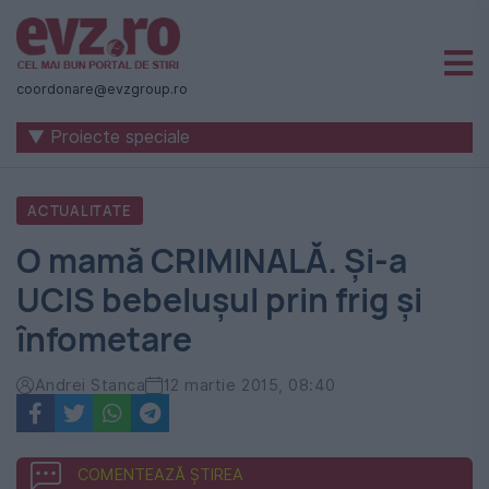
Știri
naționale
coordonare@evzgroup.ro
și
▼ Proiecte speciale
internaționale
|
ACTUALITATE
România
O mamă CRIMINALĂ. Şi-a
-
UCIS bebeluşul prin frig şi
Evenimentul
înfometare
Zilei
Andrei Stanca
12 martie 2015, 08:40
COMENTEAZĂ ȘTIREA