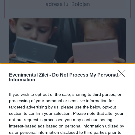
adresa lui Bolojan
Evenimentul Zilei -
Do Not Process My Personal
ACTUALITATE
Information
Meta este acuzată că nu ține cont de
If you wish to opt-out of the sale, sharing to third parties, or
processing of your personal or sensitive information for
siguranța copiilor. Compania, amendată cu
targeted advertising by us, please use the below opt-out
sute de milioane de dolari
section to confirm your selection. Please note that after your
opt-out request is processed you may continue seeing
interest-based ads based on personal information utilized by
us or personal information disclosed to third parties prior to