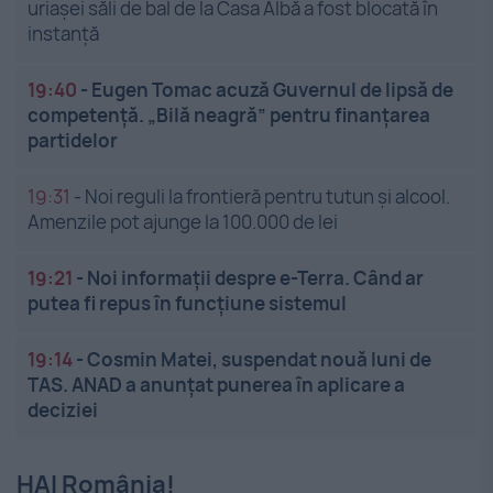
uriașei săli de bal de la Casa Albă a fost blocată în
instanță
19:40
-
Eugen Tomac acuză Guvernul de lipsă de
competență. „Bilă neagră” pentru finanțarea
partidelor
19:31
-
Noi reguli la frontieră pentru tutun și alcool.
Amenzile pot ajunge la 100.000 de lei
19:21
-
Noi informații despre e-Terra. Când ar
putea fi repus în funcțiune sistemul
19:14
-
Cosmin Matei, suspendat nouă luni de
TAS. ANAD a anunțat punerea în aplicare a
deciziei
HAI România!