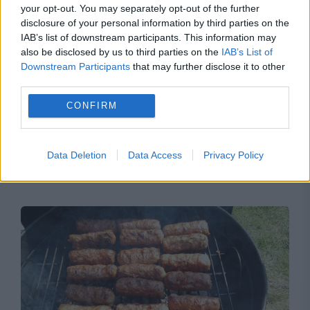
your opt-out. You may separately opt-out of the further
disclosure of your personal information by third parties on the
IAB’s list of downstream participants. This information may
also be disclosed by us to third parties on the
IAB’s List of
Downstream Participants
that may further disclose it to other
third parties.
CONFIRM
SOCIAL
A murit la doar 26 de ani. Milioane de oameni
Data Deletion
Data Access
Privacy Policy
i-au urmărit ultima luptă