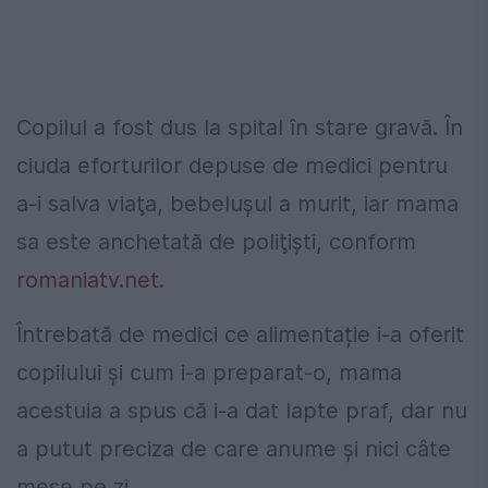
Copilul a fost dus la spital în stare gravă. În
ciuda eforturilor depuse de medici pentru
a-i salva viaţa, bebeluşul a murit, iar mama
sa este anchetată de poliţişti, conform
romaniatv.net
.
Întrebată de medici ce alimentație i-a oferit
copilului și cum i-a preparat-o, mama
acestuia a spus că i-a dat lapte praf, dar nu
a putut preciza de care anume şi nici câte
mese pe zi.