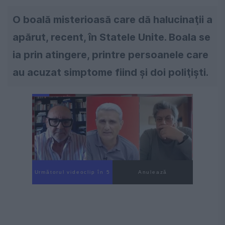
O boală misterioasă care dă halucinaţii a
apărut, recent, în Statele Unite. Boala se
ia prin atingere, printre persoanele care
au acuzat simptome fiind şi doi poliţişti.
Următorul videoclip în 4
Anulează