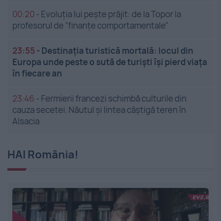
00:20
-
Evoluția lui pește prăjit: de la Topor la
profesorul de ”finanțe comportamentale”
23:55
-
Destinația turistică mortală: locul din
Europa unde peste o sută de turiști își pierd viața
în fiecare an
23:46
-
Fermierii francezi schimbă culturile din
cauza secetei. Năutul și lintea câștigă teren în
Alsacia
HAI România!