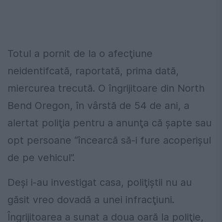
Totul a pornit de la o afecţiune
neidentifcată, raportată, prima dată,
miercurea trecută. O îngrijitoare din North
Bend Oregon, în vârstă de 54 de ani, a
alertat poliţia pentru a anunţa că şapte sau
opt persoane “încearcă să-i fure acoperişul
de pe vehicul”.
Deşi i-au investigat casa, poliţiştii nu au
găsit vreo dovadă a unei infracţiuni.
Îngrijitoarea a sunat a doua oară la poliţie,