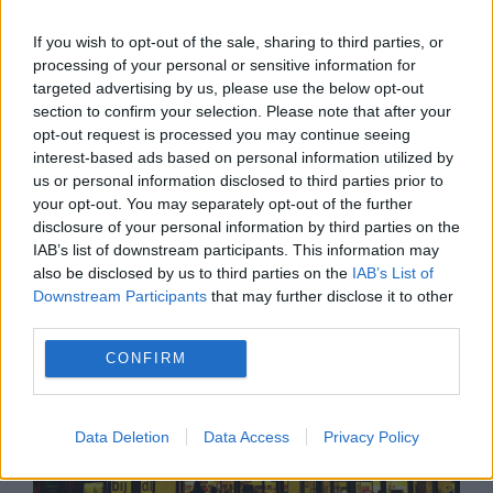
If you wish to opt-out of the sale, sharing to third parties, or
processing of your personal or sensitive information for
targeted advertising by us, please use the below opt-out
section to confirm your selection. Please note that after your
opt-out request is processed you may continue seeing
interest-based ads based on personal information utilized by
MONDEN
us or personal information disclosed to third parties prior to
your opt-out. You may separately opt-out of the further
Phil Collins dezvăluie că a fost la un pas de
disclosure of your personal information by third parties on the
IAB’s list of downstream participants. This information may
moarte: Oamenii veneau să-și ia rămas-bun
also be disclosed by us to third parties on the
IAB’s List of
Downstream Participants
that may further disclose it to other
third parties.
CONFIRM
Data Deletion
Data Access
Privacy Policy