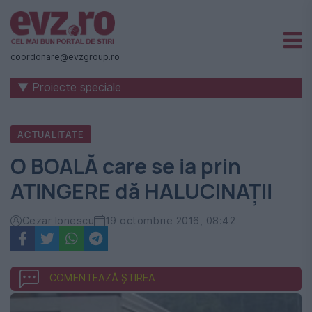
Știri
naționale
coordonare@evzgroup.ro
și
▼ Proiecte speciale
internaționale
|
ACTUALITATE
România
O BOALĂ care se ia prin
-
ATINGERE dă HALUCINAŢII
Evenimentul
Zilei
Cezar Ionescu
19 octombrie 2016, 08:42
COMENTEAZĂ ȘTIREA