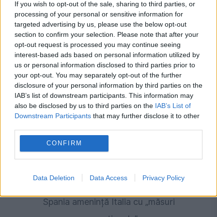
If you wish to opt-out of the sale, sharing to third parties, or
de urgență pentru energie și susține
processing of your personal or sensitive information for
targeted advertising by us, please use the below opt-out
menținerea centralelor pe cărbune. Critici la
section to confirm your selection. Please note that after your
adresa lui Bolojan
opt-out request is processed you may continue seeing
interest-based ads based on personal information utilized by
us or personal information disclosed to third parties prior to
your opt-out. You may separately opt-out of the further
disclosure of your personal information by third parties on the
IAB’s list of downstream participants. This information may
also be disclosed by us to third parties on the
IAB’s List of
Downstream Participants
that may further disclose it to other
third parties.
CONFIRM
INTERNATIONAL
Data Deletion
Data Access
Privacy Policy
Scandal în Schengen după criza din Ceuta.
Spania amenință Italia cu „măsuri