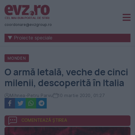
Știri
naționale
coordonare@evzgroup.ro
și
▼ Proiecte speciale
internaționale
|
MONDEN
România
O armă letală, veche de cinci
-
milenii, descoperită în Italia
Evenimentul
Zilei
Mihnea-Petru Parvu
10 martie 2020, 01:27
COMENTEAZĂ ȘTIREA