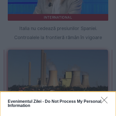
INTERNATIONAL
Italia nu cedează presiunilor Spaniei.
Controalele la frontieră rămân în vigoare
Evenimentul Zilei -
Do Not Process My Personal
POLITICA
Information
PSD cere activarea mecanismului european