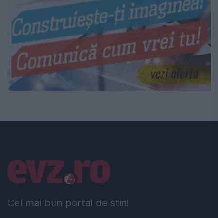
Linkuri utile
Cel mai bun portal de stiri!