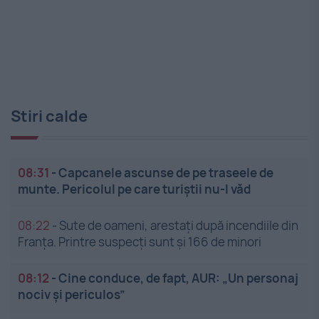
Stiri calde
08:31
-
Capcanele ascunse de pe traseele de
munte. Pericolul pe care turiștii nu-l văd
08:22
-
Sute de oameni, arestați după incendiile din
Franța. Printre suspecți sunt și 166 de minori
08:12
-
Cine conduce, de fapt, AUR: „Un personaj
nociv și periculos”