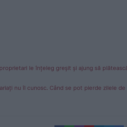
proprietari le înțeleg greșit și ajung să plăteasc
riați nu îl cunosc. Când se pot pierde zilele de