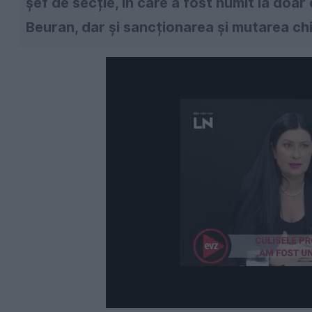
șef de secție, în care a fost numit la doar
Beuran, dar și sancționarea și mutarea chi