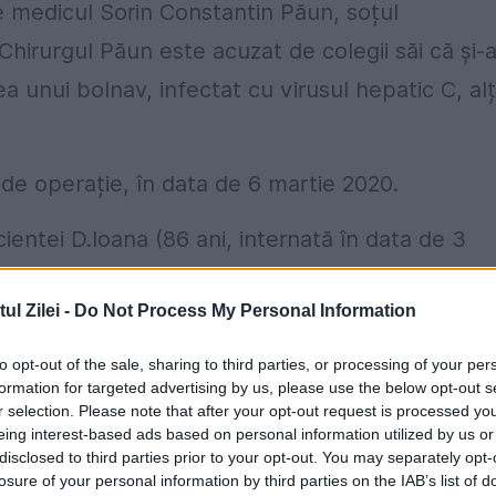
e medicul Sorin Constantin Păun, soțul
 Chirurgul Păun este acuzat de colegii săi că și-
a unui bolnav, infectat cu virusul hepatic C, alț
lă de operație, în data de 6 martie 2020.
cientei D.Ioana (86 ani, internată în data de 3
orin Constantin a înțepat în mod deliberat, într-
l Zilei -
Do Not Process My Personal Information
 și apoi pe dr. Gașpar Bogdan, martori la aceas
erație (echipa anestezico-chirurgicală) și
to opt-out of the sale, sharing to third parties, or processing of your per
formation for targeted advertising by us, please use the below opt-out s
r selection. Please note that after your opt-out request is processed y
eing interest-based ads based on personal information utilized by us or
olescu Ștefania a mai rămas în sala de operație
disclosed to third parties prior to your opt-out. You may separately opt-
losure of your personal information by third parties on the IAB’s list of
 de către dr. Păun Sorin Constantin. Aceasta a