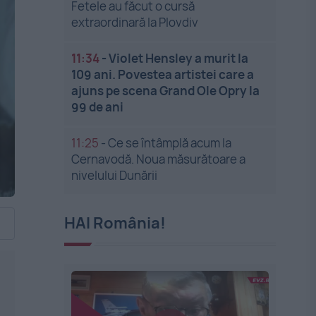
Fetele au făcut o cursă
extraordinară la Plovdiv
11:34
-
Violet Hensley a murit la
109 ani. Povestea artistei care a
ajuns pe scena Grand Ole Opry la
99 de ani
11:25
-
Ce se întâmplă acum la
Cernavodă. Noua măsurătoare a
nivelului Dunării
HAI România!
e