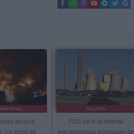
ERNATIONAL
POLITICA
usesc asupra
PSD cere activarea
i. Un copil se
mecanismului european d