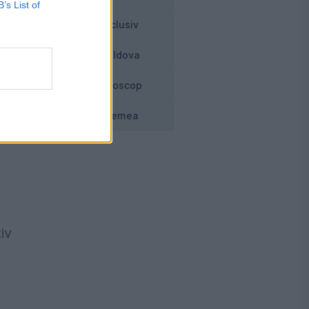
B’s List of
Exclusiv
Moldova
tă
Horoscop
e
Vremea
i
iv