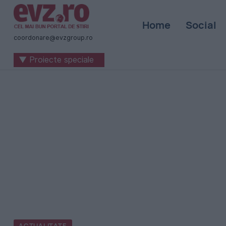
Știri
Home
Social
naționale
coordonare@evzgroup.ro
și
▼ Proiecte speciale
internaționale
|
România
-
Evenimentul
Zilei