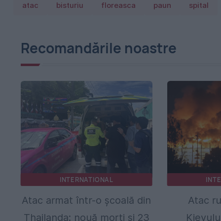
atac
bisturiu
floreasca
paun
spital
Recomandările noastre
INTERNATIONAL
INT
Atac armat într-o școală din
Atac r
Thailanda: nouă morți și 23
Kievulu