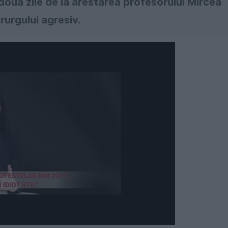
 două zile de la arestarea profesorului Mircea
rurgului agresiv.