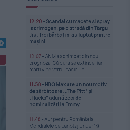
12:20
-
Scandal cu macete și spray
lacrimogen, pe o stradă din Târgu
Jiu. Trei bărbați s-au luptat printre
mașini
12:07
-
ANM a schimbat din nou
prognoza. Căldura se extinde, iar
marți vine vârful caniculei
11:58
-
HBO Max are un nou motiv
de sărbătoare. „The Pitt” și
„Hacks” adună zeci de
nominalizări la Emmy
11:48
-
Aur pentru România la
Mondialele de canotaj Under 19.