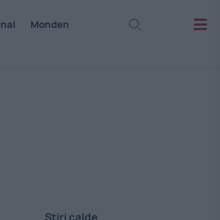
onal
Monden
Stiri calde