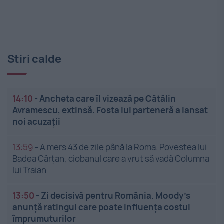
Stiri calde
14:10
-
Ancheta care îl vizează pe Cătălin
Avramescu, extinsă. Fosta lui parteneră a lansat
noi acuzații
13:59
-
A mers 43 de zile până la Roma. Povestea lui
Badea Cârțan, ciobanul care a vrut să vadă Columna
lui Traian
13:50
-
Zi decisivă pentru România. Moody’s
anunță ratingul care poate influența costul
împrumuturilor