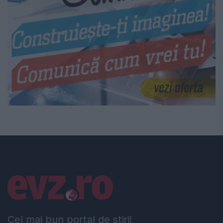
Linkuri utile
Cel mai bun portal de stiri!