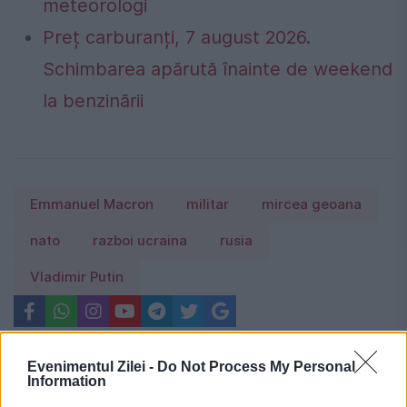
meteorologi
Preț carburanți, 7 august 2026.
Schimbarea apărută înainte de weekend
la benzinării
Emmanuel Macron
militar
mircea geoana
nato
razboi ucraina
rusia
Vladimir Putin
Evenimentul Zilei -
Do Not Process My Personal
Information