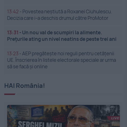
13:42
-
Povestea neștiută a Roxanei Ciuhulescu.
Decizia care i-a deschis drumul către ProMotor
13:31
-
Un nou val de scumpiri la alimente.
Prețurile ating un nivel neatins de peste trei ani
13:23
-
AEP pregătește noi reguli pentru cetățenii
UE. Înscrierea în listele electorale speciale ar urma
să se facă și online
HAI România!