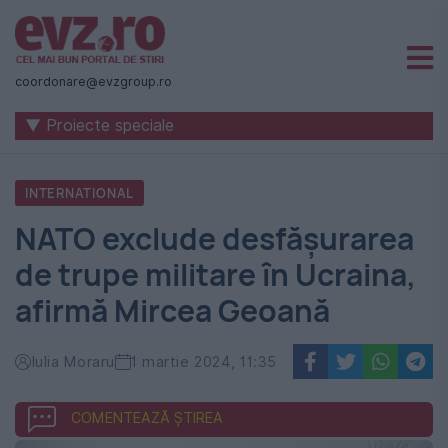
Știri
naționale
coordonare@evzgroup.ro
și
▼ Proiecte speciale
internaționale
|
INTERNATIONAL
România
NATO exclude desfășurarea
-
de trupe militare în Ucraina,
Evenimentul
afirmă Mircea Geoană
Zilei
Iulia Moraru
1 martie 2024, 11:35
COMENTEAZĂ ȘTIREA