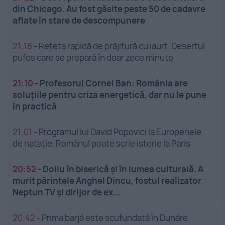
din Chicago. Au fost găsite peste 50 de cadavre
aflate în stare de descompunere
21:18
-
Rețeta rapidă de prăjitură cu iaurt. Desertul
pufos care se prepară în doar zece minute
21:10
-
Profesorul Cornel Ban: România are
soluțiile pentru criza energetică, dar nu le pune
în practică
21:01
-
Programul lui David Popovici la Europenele
de natație. Românul poate scrie istorie la Paris
20:52
-
Doliu în biserică și în lumea culturală. A
murit părintele Anghel Dincu, fostul realizator
Neptun TV și dirijor de ex...
20:42
-
Prima barjă este scufundată în Dunăre.