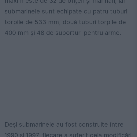
maxim este de 32 de ofițeri și marinari, iar
submarinele sunt echipate cu patru tuburi
torpile de 533 mm, două tuburi torpile de
400 mm și 48 de suporturi pentru arme.
Deși submarinele au fost construite între
1990 și 1997, fiecare a suferit deja modificări