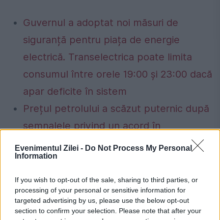
Guvernul a adoptat noi măsuri de
siguranță pentru piața de energie
electrică. Transelectrica poate limita
consumul între orele 19:00 și 23:00 dacă
apar deficite în sistem
Prețul petrolului a scăzut puternic după
semnalele privind un acord în
Strâmtoarea Hormuz. Investitorii
Evenimentul Zilei -
Do Not Process My Personal
Information
urmăresc negocierile dintre Iran, statele
din Golf și SUA
If you wish to opt-out of the sale, sharing to third parties, or
processing of your personal or sensitive information for
targeted advertising by us, please use the below opt-out
section to confirm your selection. Please note that after your