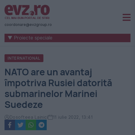
Știri
naționale
coordonare@evzgroup.ro
și
▼ Proiecte speciale
internaționale
|
INTERNATIONAL
România
NATO are un avantaj
-
împotriva Rusiei datorită
Evenimentul
submarinelor Marinei
Zilei
Suedeze
Dosofteea Lainici
11 iulie 2022, 13:41