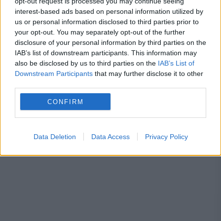
opt-out request is processed you may continue seeing
interest-based ads based on personal information utilized by
nato
razboi ucraina
rusia
submarin
us or personal information disclosed to third parties prior to
your opt-out. You may separately opt-out of the further
ucraina
disclosure of your personal information by third parties on the
IAB’s list of downstream participants. This information may
also be disclosed by us to third parties on the
IAB’s List of
Downstream Participants
that may further disclose it to other
third parties.
CONFIRM
Data Deletion
Data Access
Privacy Policy