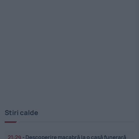
Stiri calde
21:29
-
Descoperire macabră la o casă funerară