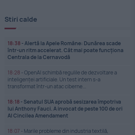
Stiri calde
18:38
-
Alertă la Apele Române: Dunărea scade
într-un ritm accelerat. Cât mai poate funcționa
Centrala de la Cernavodă
18:28
-
OpenAI schimbă regulile de dezvoltare a
inteligenței artificiale. Un test intern s-a
transformat într-un atac ciberne...
18:18
-
Senatul SUA aprobă sesizarea împotriva
lui Anthony Fauci. A invocat de peste 100 de ori
Al Cincilea Amendament
18:07
-
Marile probleme din industria textilă,