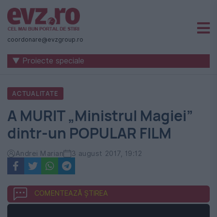
Știri
naționale
coordonare@evzgroup.ro
și
▼ Proiecte speciale
internaționale
|
ACTUALITATE
România
A MURIT „Ministrul Magiei”
-
dintr-un POPULAR FILM
Evenimentul
Zilei
Andrei Marian
3 august 2017, 19:12
COMENTEAZĂ ȘTIREA