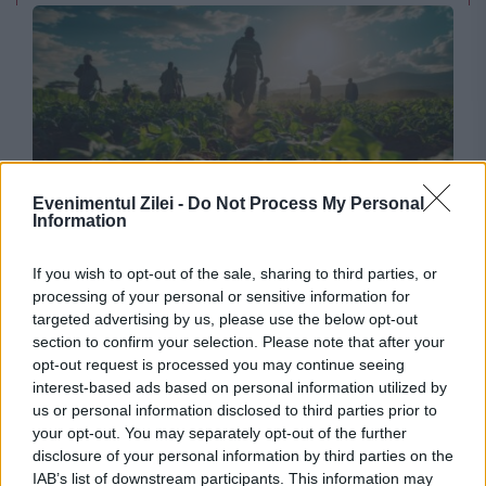
Evenimentul Zilei -
Do Not Process My Personal
Information
SOCIAL
Măsuri importante pentru fermieri.
If you wish to opt-out of the sale, sharing to third parties, or
processing of your personal or sensitive information for
Compensații financiare și clarificări privind
targeted advertising by us, please use the below opt-out
section to confirm your selection. Please note that after your
restricțiile de mediu până în 2030
opt-out request is processed you may continue seeing
interest-based ads based on personal information utilized by
us or personal information disclosed to third parties prior to
your opt-out. You may separately opt-out of the further
disclosure of your personal information by third parties on the
IAB’s list of downstream participants. This information may