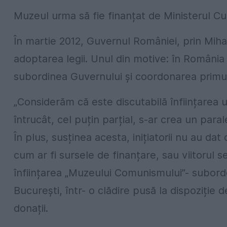
Muzeul urma să fie finanțat de Ministerul Cul
În martie 2012, Guvernul României, prin Mih
adoptarea legii. Unul din motive: în România a
subordinea Guvernului și coordonarea primul
„Considerăm că este discutabilă înființarea u
întrucât, cel puțin parțial, s-ar crea un paral
În plus, susținea acesta, inițiatorii nu au d
cum ar fi sursele de finanțare, sau viitorul s
înființarea „Muzeului Comunismului”- subor
București, într- o clădire pusă la dispoziție d
donații.