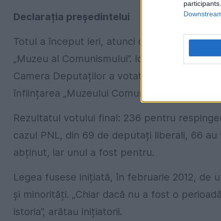
participants
Downstream 
Declarația președintelui
Totul a început ieri, atunci când Iohannis a d
„Muzeu al Comunismului”. Ideea acestui proi
Camera Deputaților a votat, pe 23 aprilie 20
înființarea „Muzeului Comunismului”.
Rezultatul votului final: 236 pentru respingere
cazul PNL, din 69 de deputați liberali, 66 au
abținut, iar unul a fost pentru.
Legea fusese inițiată, în februarie 2012, de
și minorități. „Chiar dacă nu a fost o peri
istoria”, arătau inițiatorii.