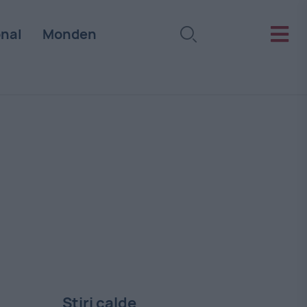
onal
Monden
Stiri calde