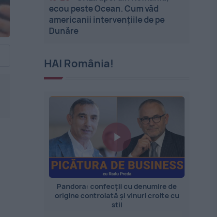
ecou peste Ocean. Cum văd
americanii intervențiile de pe
Dunăre
HAI România!
Pandora: confecții cu denumire de
origine controlată și vinuri croite cu
stil