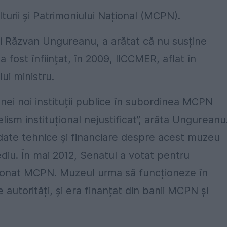
turii și Patrimoniului Național (MCPN).
ai Răzvan Ungureanu, a arătat că nu susține
 fost înființat, în 2009, IICCMER, aflat în
ui ministru.
nei noi instituții publice în subordinea MCPN
elism instituțional nejustificat”, arăta Ungureanu
at date tehnice și financiare despre acest muzeu
ediu. În mai 2012, Senatul a votat pentru
donat MCPN. Muzeul urma să funcționeze în
e autorități, și era finanțat din banii MCPN și