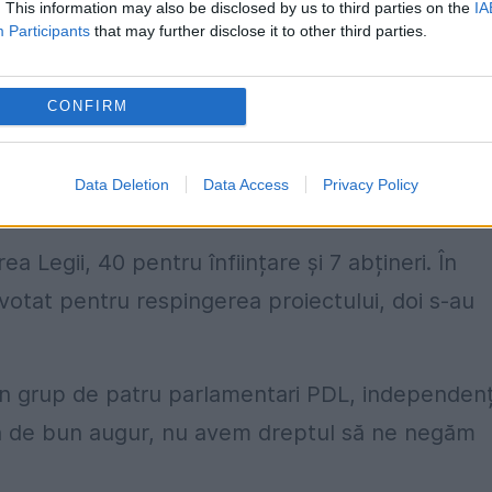
. This information may also be disclosed by us to third parties on the
IA
Participants
that may further disclose it to other third parties.
eclarat că susține necesitatea construirii unui
CONFIRM
ect este reluată după ce majoritatea USL din
13, împotriva Proiectului de Lege privind
Data Deletion
Data Access
Privacy Policy
a Legii, 40 pentru înființare și 7 abțineri. În
 votat pentru respingerea proiectului, doi s-au
 un grup de patru parlamentari PDL, independenț
oadă de bun augur, nu avem dreptul să ne negăm