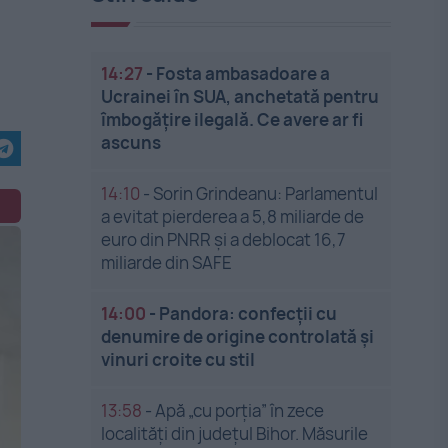
,
14:27
-
Fosta ambasadoare a
Ucrainei în SUA, anchetată pentru
îmbogățire ilegală. Ce avere ar fi
ascuns
14:10
-
Sorin Grindeanu: Parlamentul
a evitat pierderea a 5,8 miliarde de
euro din PNRR și a deblocat 16,7
miliarde din SAFE
14:00
-
Pandora: confecții cu
denumire de origine controlată și
vinuri croite cu stil
13:58
-
Apă „cu porția” în zece
localități din județul Bihor. Măsurile