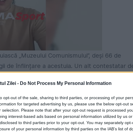
truiască „Muzeului Comunismului”, deși 66 de
ii de înființare a acestuia. Un alt contestatar d
 prezidențial Mihai Răzvan Ungureanu care, în
l Zilei -
Do Not Process My Personal Information
a argumentat că fusese înființat Institutul de
ria Exilului Românesc (IICCMER) și „s-ar crea 
to opt-out of the sale, sharing to third parties, or processing of your per
formation for targeted advertising by us, please use the below opt-out s
onăm că, în perioada mai 2012 -martie 2014,
r selection. Please note that after your opt-out request is processed y
eing interest-based ads based on personal information utilized by us or
uraru- fost membru al PNL Iași, în prezent
disclosed to third parties prior to your opt-out. You may separately opt-
losure of your personal information by third parties on the IAB’s list of