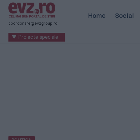
Știri
Home
Social
naționale
coordonare@evzgroup.ro
și
▼ Proiecte speciale
internaționale
|
România
-
Evenimentul
Zilei