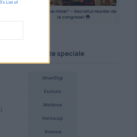
B’s List of
„Mă PIȘ pe mine!” – Secretul murdar de
la congrese! 😳
Proiecte speciale
SmartDigi
Exclusiv
Moldova
i
Horoscop
Vremea