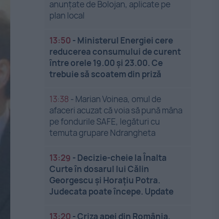
anunțate de Bolojan, aplicate pe
plan local
13:50
-
Ministerul Energiei cere
reducerea consumului de curent
între orele 19.00 și 23.00. Ce
trebuie să scoatem din priză
13:38
-
Marian Voinea, omul de
afaceri acuzat că voia să pună mâna
pe fondurile SAFE, legături cu
temuta grupare Ndrangheta
13:29
-
Decizie-cheie la Înalta
Curte în dosarul lui Călin
Georgescu și Horațiu Potra.
Judecata poate începe. Update
13:20
-
Criza apei din România,