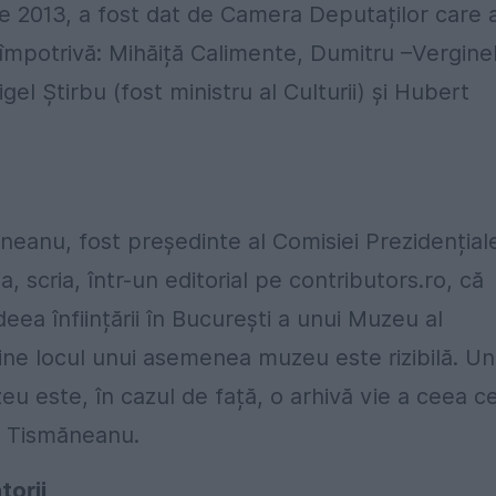
ie 2013, a fost dat de Camera Deputaților care 
t împotrivă: Mihăiță Calimente, Dumitru –Vergine
el Știrbu (fost ministru al Culturii) și Hubert
ăneanu, fost președinte al Comisiei Prezidențial
 scria, într-un editorial pe contributors.ro, că
deea înființării în București a unui Muzeu al
ține locul unui asemenea muzeu este rizibilă. Un
eu este, în cazul de față, o arhivă vie a ceea c
ea Tismăneanu.
torii