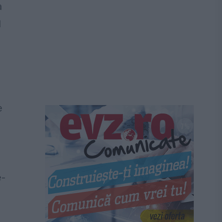
a
l
e
e-