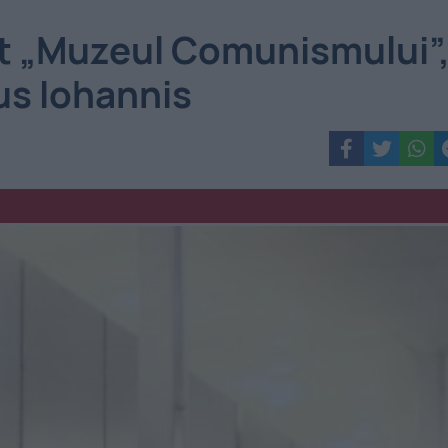
t „Muzeul Comunismului”
us Iohannis