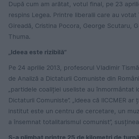
După cum am arătat, votul final, pe 23 april
respins Legea. Printre liberalii care au vota
Gireadă, Cristina Pocora, George Scutaru, Gig
Thuma.
„Ideea este rizibilă”
Pe 24 aprilie 2013, profesorul Vladimir Tism
de Analiză a Dictaturii Comuniste din România,
„partidele coaliției useliste au înmormântat i
Dictaturii Comuniste”. „Ideea că IICCMER ar 
institut este un centru de cercetare, un muz
a însemnat totalitarismul comunist”, susțin
S-a plimbat printre 25 de kilometri de turnă