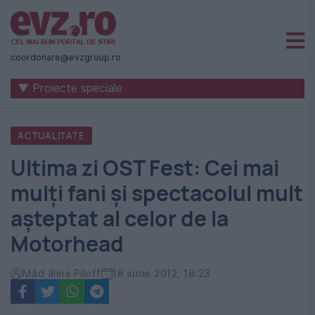
Știri
naționale
coordonare@evzgroup.ro
și
▼ Proiecte speciale
internaționale
|
ACTUALITATE
România
Ultima zi OST Fest: Cei mai
-
mulţi fani şi spectacolul mult
Evenimentul
aşteptat al celor de la
Zilei
Motorhead
Măd ălina Piloff
18 iunie 2012, 18:23