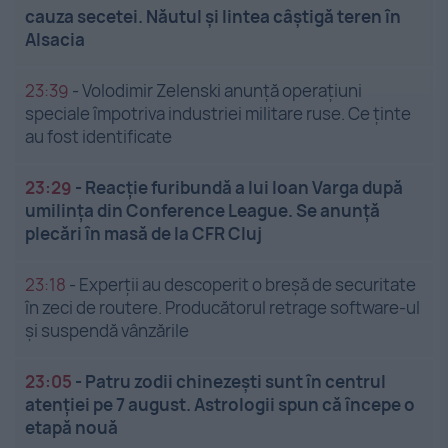
cauza secetei. Năutul și lintea câștigă teren în
Alsacia
23:39
-
Volodimir Zelenski anunță operațiuni
speciale împotriva industriei militare ruse. Ce ținte
au fost identificate
23:29
-
Reacție furibundă a lui Ioan Varga după
umilința din Conference League. Se anunță
plecări în masă de la CFR Cluj
23:18
-
Experții au descoperit o breșă de securitate
în zeci de routere. Producătorul retrage software-ul
și suspendă vânzările
23:05
-
Patru zodii chinezești sunt în centrul
atenției pe 7 august. Astrologii spun că începe o
etapă nouă