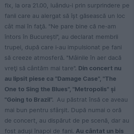
fix, la ora 21.00, luându-i prin surprindere pe
fanii care au alergat să îşt găsească un loc
cât mai în faţă. "Ne pare bine că ne-am
întors în Bucureşti", au declarat membrii
trupei, după care i-au impulsionat pe fani
să creeze atmosferă. "Mâinile în aer dacă
vreţi să cântăm mai tare".
Din concert nu
au lipsit piese ca "Damage Case", "The
One to Sing the Blues", "Metropolis" şi
"Going to Brazil".
Au păstrat însă ce aveau
mai bun pentru sfârşit. După numai o oră
de concert, au dispărut de pe scenă, dar au
fost aduşi înapoi de fani.
Au cântat un bis