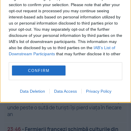
section to confirm your selection. Please note that after your
opt-out request is processed you may continue seeing
interest-based ads based on personal information utilized by
us or personal information disclosed to third parties prior to
your opt-out. You may separately opt-out of the further
disclosure of your personal information by third parties on the
IAB’s list of downstream participants. This information may
also be disclosed by us to third parties on the
IAB’s List of
Stiri calde
Downstream Participants
that may further disclose it to other
third parties.
CONFIRM
00:20
-
Evoluția lui pește prăjit: de la Topor la
profesorul de ”finanțe comportamentale”
Data Deletion
Data Access
Privacy Policy
23:55
-
Destinația turistică mortală: locul din Europa
unde peste o sută de turiști își pierd viața în fiecare
an
23:46
-
Fermierii francezi schimbă culturile din