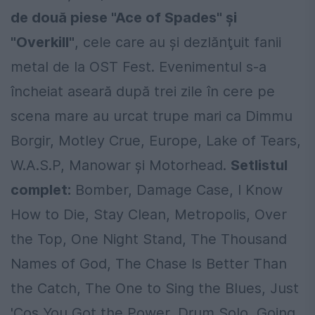
de două piese "Ace of Spades" şi
"Overkill"
, cele care au şi dezlănţuit fanii
metal de la OST Fest. Evenimentul s-a
încheiat aseară după trei zile în cere pe
scena mare au urcat trupe mari ca Dimmu
Borgir, Motley Crue, Europe, Lake of Tears,
W.A.S.P, Manowar şi Motorhead.
Setlistul
complet:
Bomber, Damage Case, I Know
How to Die, Stay Clean, Metropolis, Over
the Top, One Night Stand, The Thousand
Names of God, The Chase Is Better Than
the Catch, The One to Sing the Blues, Just
'Cos You Got the Power, Drum Solo, Going