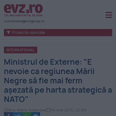
Știri
naționale
coordonare@evzgroup.ro
și
▼ Proiecte speciale
internaționale
|
INTERNATIONAL
România
Ministrul de Externe: "E
-
nevoie ca regiunea Mării
Evenimentul
Negre să fie mai ferm
Zilei
aşezată pe harta strategică a
NATO"
Ana-Maria Adamoae
14 mai 2015, 22:40