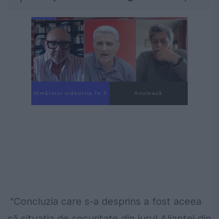
Următorul videoclip în 4
Anulează
"Concluzia care s-a desprins a fost aceea
că situaţia de securitate din jurul Alianţei din