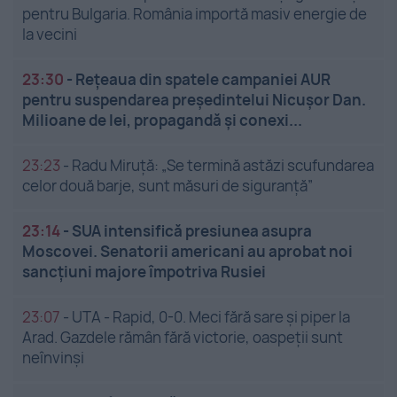
pentru Bulgaria. România importă masiv energie de
la vecini
23:30
-
Rețeaua din spatele campaniei AUR
pentru suspendarea președintelui Nicușor Dan.
Milioane de lei, propagandă și conexi...
23:23
-
Radu Miruță: „Se termină astăzi scufundarea
celor două barje, sunt măsuri de siguranţă”
23:14
-
SUA intensifică presiunea asupra
Moscovei. Senatorii americani au aprobat noi
sancțiuni majore împotriva Rusiei
23:07
-
UTA - Rapid, 0-0. Meci fără sare și piper la
Arad. Gazdele rămân fără victorie, oaspeții sunt
neînvinși