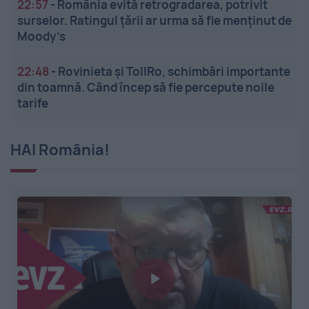
22:57
-
România evită retrogradarea, potrivit
surselor. Ratingul țării ar urma să fie menținut de
Moody’s
22:48
-
Rovinieta și TollRo, schimbări importante
din toamnă. Când încep să fie percepute noile
tarife
HAI România!