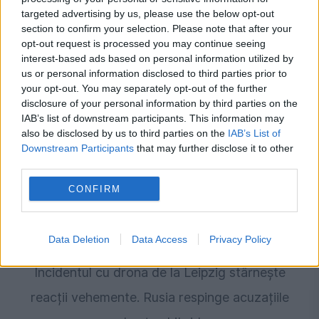
targeted advertising by us, please use the below opt-out
Noi detalii în cazul româncei acuzate de
section to confirm your selection. Please note that after your
spionaj pentru Rusia. Anchetatorii verifică un
opt-out request is processed you may continue seeing
interest-based ads based on personal information utilized by
posibil plan de asasinat
us or personal information disclosed to third parties prior to
your opt-out. You may separately opt-out of the further
disclosure of your personal information by third parties on the
IAB’s list of downstream participants. This information may
also be disclosed by us to third parties on the
IAB’s List of
Downstream Participants
that may further disclose it to other
third parties.
CONFIRM
Data Deletion
Data Access
Privacy Policy
INTERNATIONAL
Incidentul cu drona de la Leipzig stârnește
reacții vehemente. Rusia respinge acuzațiile