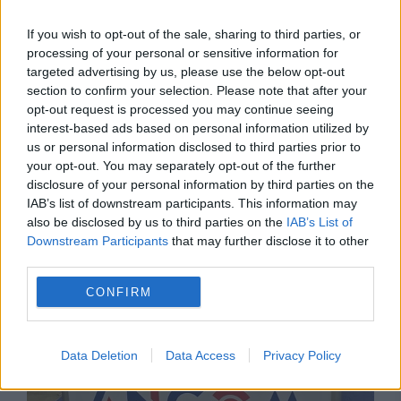
If you wish to opt-out of the sale, sharing to third parties, or
processing of your personal or sensitive information for
targeted advertising by us, please use the below opt-out
section to confirm your selection. Please note that after your
opt-out request is processed you may continue seeing
interest-based ads based on personal information utilized by
us or personal information disclosed to third parties prior to
your opt-out. You may separately opt-out of the further
disclosure of your personal information by third parties on the
INTERNATIONAL
IAB’s list of downstream participants. This information may
also be disclosed by us to third parties on the
IAB’s List of
Mihai Fifor pune România față în față cu noua
Downstream Participants
that may further disclose it to other
realitate geopolitică: Bucureștiul a luat o
third parties.
pauză de la a conta
CONFIRM
Data Deletion
Data Access
Privacy Policy