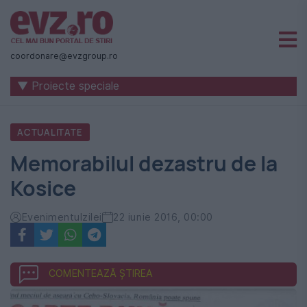
Știri
naționale
coordonare@evzgroup.ro
și
▼ Proiecte speciale
internaționale
|
ACTUALITATE
România
Memorabilul dezastru de la
-
Kosice
Evenimentul
Zilei
Evenimentulzilei
22 iunie 2016, 00:00
COMENTEAZĂ ȘTIREA