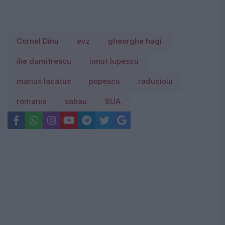
Cornel Dinu
evz
gheorghe hagi
ilie dumitrescu
ionut lupescu
marius lacatus
popescu
raducioiu
romania
sabau
SUA