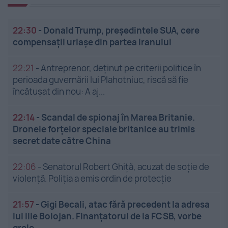
22:30
-
Donald Trump, președintele SUA, cere
compensații uriașe din partea Iranului
22:21
-
Antreprenor, deţinut pe criterii politice în
perioada guvernării lui Plahotniuc, riscă să fie
încătuşat din nou: A aj...
22:14
-
Scandal de spionaj în Marea Britanie.
Dronele forțelor speciale britanice au trimis
secret date către China
22:06
-
Senatorul Robert Ghiță, acuzat de soție de
violență. Poliția a emis ordin de protecție
21:57
-
Gigi Becali, atac fără precedent la adresa
lui Ilie Bolojan. Finanțatorul de la FCSB, vorbe
grele