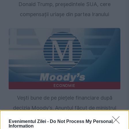
Donald Trump, președintele SUA, cere
compensații uriașe din partea Iranului
ECONOMIE
Vești bune de pe piețele financiare după
decizia Moody's. Anunțul făcut de ministrul
interimar al Finanțelor, Alexandru Nazare
Evenimentul Zilei -
Do Not Process My Personal
Information