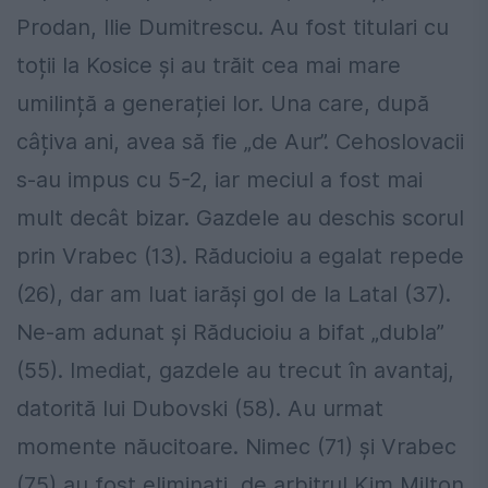
Prodan, Ilie Dumitrescu. Au fost titulari cu
toții la Kosice și au trăit cea mai mare
umilință a generației lor. Una care, după
câțiva ani, avea să fie „de Aur”. Cehoslovacii
s-au impus cu 5-2, iar meciul a fost mai
mult decât bizar. Gazdele au deschis scorul
prin Vrabec (13). Răducioiu a egalat repede
(26), dar am luat iarăși gol de la Latal (37).
Ne-am adunat și Răducioiu a bifat „dubla”
(55). Imediat, gazdele au trecut în avantaj,
datorită lui Dubovski (58). Au urmat
momente năucitoare. Nimec (71) și Vrabec
(75) au fost eliminați, de arbitrul Kim Milton