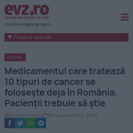
Știri
naționale
coordonare@evzgroup.ro
și
▼ Proiecte speciale
internaționale
|
SOCIAL
România
Medicamentul care tratează
-
10 tipuri de cancer se
Evenimentul
folosește deja în România.
Zilei
Pacienții trebuie să știe
Simona Ionescu
16 ianuarie 2024, 09:31