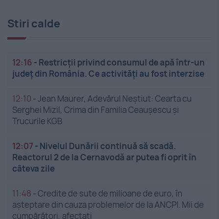
Stiri calde
12:16
-
Restricții privind consumul de apă într-un
județ din România. Ce activități au fost interzise
12:10
-
Jean Maurer, Adevărul Neștiut: Cearta cu
Serghei Mizil, Crima din Familia Ceaușescu și
Trucurile KGB
12:07
-
Nivelul Dunării continuă să scadă.
Reactorul 2 de la Cernavodă ar putea fi oprit în
câteva zile
11:48
-
Credite de sute de milioane de euro, în
așteptare din cauza problemelor de la ANCPI. Mii de
cumpărători, afectați