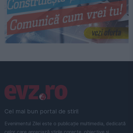
Linkuri utile
Cel mai bun portal de stiri!
Evenimentul Zilei este o publicație multimedia, dedicată
celor care apreciază știrile corecte, obiective și