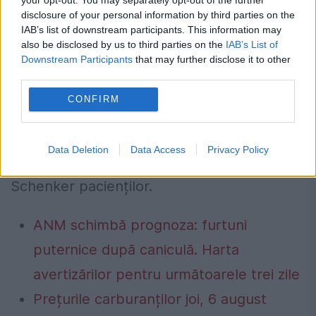
reprezenta o sursă importantă de venituri
disclosure of your personal information by third parties on the
pentru țara noastră.
IAB’s list of downstream participants. This information may
also be disclosed by us to third parties on the
IAB’s List of
Downstream Participants
that may further disclose it to other
Astfel, dezvoltarea serviciilor de cercetare
third parties.
clinică trebuie să fie o prioritate națională
CONFIRM
pentru următorii ani, trebuie să fie o
componentă importantă a Planului Național
Data Deletion
Data Access
Privacy Policy
de Combatere a Cancerului”, transmite dr.
Schenker pacienților.
ANM schimbă prognoza: furtuni
puternice după caniculă. Harta
avertizărilor pentru următoarele trei zile
Prețurile carburanților joi, 6 august