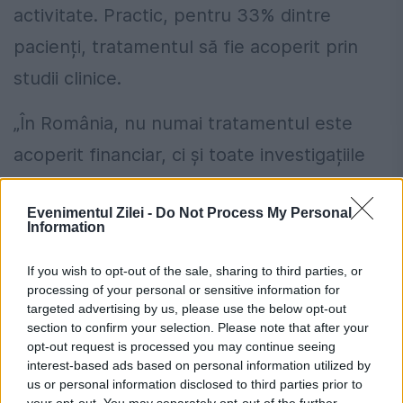
activitate. Practic, pentru 33% dintre
pacienți, tratamentul să fie acoperit prin
studii clinice.
„În România, nu numai tratamentul este
acoperit financiar, ci și toate investigațiile
necesare – analize de laborator, explorări
Evenimentul Zilei -
Do Not Process My Personal
imagistice, consulturi, etc. Astfel, pentru
Information
pacient, totul este gratuit, iar pentru statul
If you wish to opt-out of the sale, sharing to third parties, or
român se face o economie remarcabilă,
processing of your personal or sensitive information for
targeted advertising by us, please use the below opt-out
atât prin costul medicamentelor, cât și prin
section to confirm your selection. Please note that after your
cel al explorărilor necesare. De asemenea,
opt-out request is processed you may continue seeing
interest-based ads based on personal information utilized by
taxele, impozitele din aceste activități pot
us or personal information disclosed to third parties prior to
your opt-out. You may separately opt-out of the further