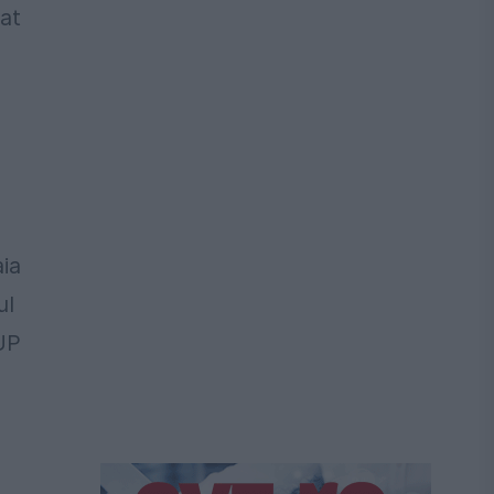
zat
ia
ul
NUP