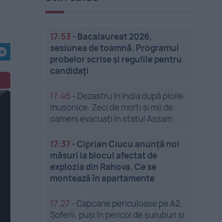
17:53
-
Bacalaureat 2026,
sesiunea de toamnă. Programul
probelor scrise și regulile pentru
candidați
17:46
-
Dezastru în India după ploile
musonice: Zeci de morți și mii de
oameni evacuați în statul Assam
17:37
-
Ciprian Ciucu anunță noi
măsuri la blocul afectat de
explozia din Rahova. Ce se
montează în apartamente
17:27
-
Capcane periculoase pe A2.
Șoferii, puși în pericol de șuruburi și