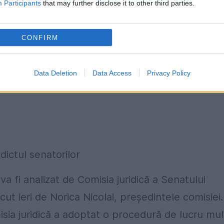
Participants
that may further disclose it to other third parties.
i şi ceva sau mai puţine“. Până la audierea lui
dividual copiile după materialele din dosare
CONFIRM
umentele au caracter confidenţial şi sunt
Data Deletion
Data Access
Privacy Policy
e la deputaţi într-un alt dosar în care este
ictul senatorilor
va fi analizat de Comisia juridică a Senatului
t ieri de Norica Nicolai, preşedintele comisiei.
ia juridică a adoptat o procedură de lucru mul