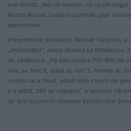
mai strictă. „Nici un senator nu va citi singur
Norica Nicolai. Dosarul cuprinde şase volum
septembrie.
Preşedintele Senatului, Nicolae Văcăroiu, a de
„întâmplător“, peste dosarul lui Mihăilescu, 
de vânătoare. „Pe parcursul a 700-800 de pag
una, au fost 9, după au fost 5. Armele au fo
nu ştiu ce a făcut, adică nişte chestii de genu
s-a plătit, 280 de milioane“, a apreciat Văcă
de la procurori în dosarele pentru care Sena