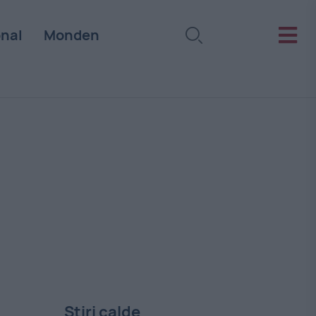
onal
Monden
Stiri calde