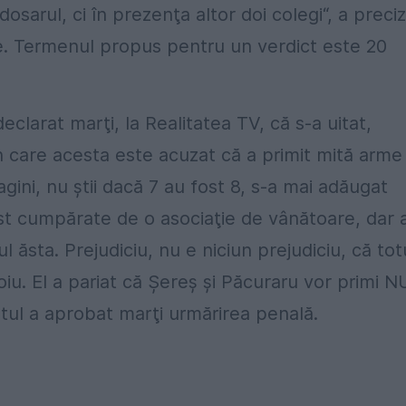
 dosarul, ci în prezenţa altor doi colegi“, a preci
e. Termenul propus pentru un verdict este 20
clarat marţi, la Realitatea TV, că s-a uitat,
în care acesta este acuzat că a primit mită arme
ini, nu ştii dacă 7 au fost 8, s-a mai adăugat
st cumpărate de o asociaţie de vânătoare, dar a
l ăsta. Prejudiciu, nu e niciun prejudiciu, că tot
roiu. El a pariat că Şereş şi Păcuraru vor primi 
tul a aprobat marţi urmărirea penală.