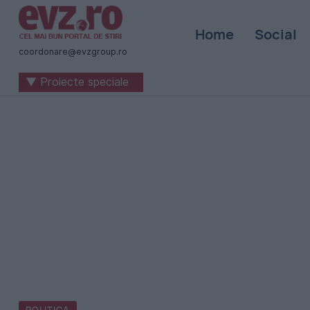
Știri
Home
Social
naționale
coordonare@evzgroup.ro
și
▼ Proiecte speciale
internaționale
|
România
-
Evenimentul
Zilei