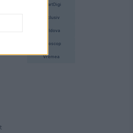
SmartDigi
Exclusiv
Moldova
Horoscop
Vremea
t