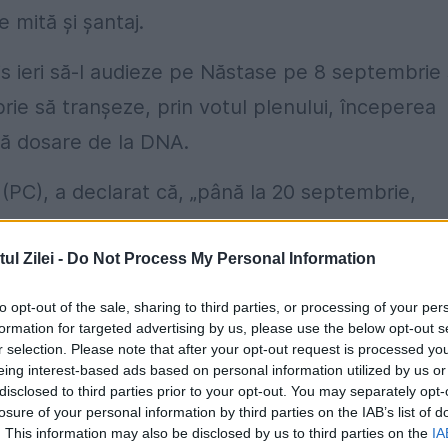
 mită şi şantaj.
is ieri să-l audieze pe Năstase pe 8 septembrie 
brie să tranşeze, prin votul plenului, începerea
uă dosare de la DNA.
 (PC), a declarat că, „până la 20 septembrie,
ie îşi face treaba în perioada pe care a stabilit-
l Zilei -
Do Not Process My Personal Information
to opt-out of the sale, sharing to third parties, or processing of your per
gureanu (PDL), a fost desfiinţată subcomisia de
formation for targeted advertising by us, please use the below opt-out s
lor oricum este unul politic, iar studiul şi poziţ
r selection. Please note that after your opt-out request is processed y
eing interest-based ads based on personal information utilized by us or
economia votului final.
disclosed to third parties prior to your opt-out. You may separately opt-
losure of your personal information by third parties on the IAB’s list of
edura de acum e că, în loc să fie şapte puncte 
. This information may also be disclosed by us to third parties on the
IA