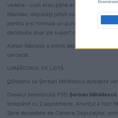
Downstream 
vedere - cum erau până acum - vor fi douăzec
Năstase, deputaţii jurişti vor putea studia in
pentru a-şi formula un punct de vedere. Doc
distribuite doar pe suport de hârtie.
Adrian Năstase a primit deja un NUP politic d
cercetat.
URMĂTORUL PE LISTĂ
Dosarul lui Şerban Mihăilescu aşteaptă verd
Dosarul senatorului PSD
Şerban Mihăilescu
începând cu 2 septembrie. Anunţul a fost făcu
Spre deosebire de Camera Deputaţilor, comis