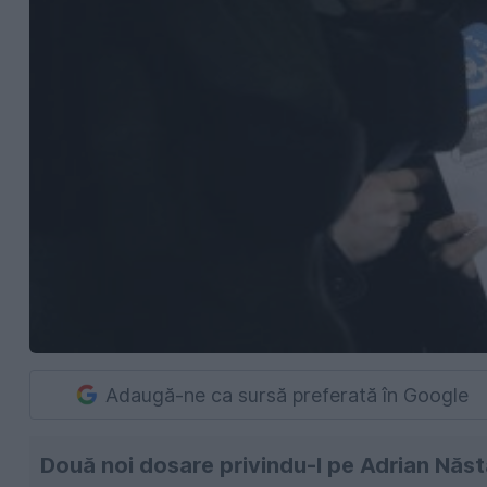
Adaugă-ne ca sursă preferată în Google
Două noi dosare privindu-l pe Adrian Năst