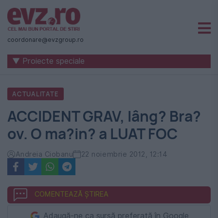
Știri
naționale
coordonare@evzgroup.ro
și
▼ Proiecte speciale
internaționale
|
ACTUALITATE
România
ACCIDENT GRAV, lâng? Bra?
-
ov. O ma?in? a LUAT FOC
Evenimentul
Zilei
Andreia Ciobanu
22 noiembrie 2012, 12:14
COMENTEAZĂ ȘTIREA
Adaugă-ne ca sursă preferată în Google