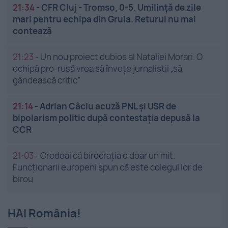
21:34
-
CFR Cluj - Tromso, 0-5. Umilință de zile
mari pentru echipa din Gruia. Returul nu mai
contează
21:23
-
Un nou proiect dubios al Nataliei Morari. O
echipă pro-rusă vrea să înveţe jurnaliştii „să
gândească critic”
21:14
-
Adrian Câciu acuză PNL și USR de
bipolarism politic după contestația depusă la
CCR
21:03
-
Credeai că birocrația e doar un mit.
Funcționarii europeni spun că este colegul lor de
birou
HAI România!