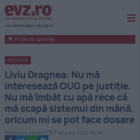
Știri
naționale
coordonare@evzgroup.ro
și
▼ Proiecte speciale
internaționale
|
POLITICA
România
Liviu Dragnea: Nu mă
-
interesează OUG pe justiţie.
Evenimentul
Nu mă îmbăt cu apă rece că
Zilei
mă scapă sistemul din mână,
oricum mi se pot face dosare
Antonia Hendrik
27 ianuarie 2017, 19:24