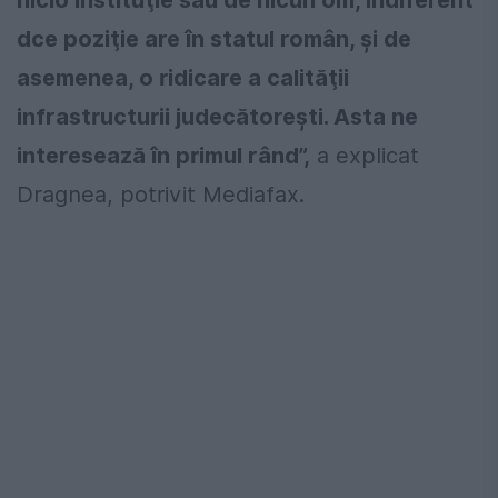
nicio instituţie sau de nicun om, indiferent
dce poziţie are în statul român, şi de
asemenea, o ridicare a calităţii
infrastructurii judecătoreşti. Asta ne
interesează în primul rând”,
a explicat
Dragnea, potrivit Mediafax.