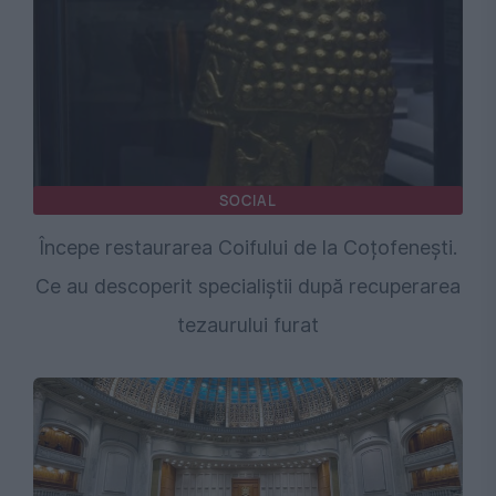
SOCIAL
Începe restaurarea Coifului de la Coțofenești.
Ce au descoperit specialiștii după recuperarea
tezaurului furat