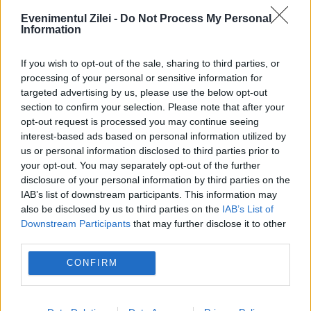
POLITICA
Evenimentul Zilei -
Do Not Process My Personal
Information
Sorin Grindeanu: Parlamentul a evitat
pierderea a 5,8 miliarde de euro din PNRR și a
If you wish to opt-out of the sale, sharing to third parties, or
processing of your personal or sensitive information for
deblocat 16,7 miliarde din SAFE
targeted advertising by us, please use the below opt-out
section to confirm your selection. Please note that after your
opt-out request is processed you may continue seeing
interest-based ads based on personal information utilized by
us or personal information disclosed to third parties prior to
your opt-out. You may separately opt-out of the further
disclosure of your personal information by third parties on the
IAB’s list of downstream participants. This information may
also be disclosed by us to third parties on the
IAB’s List of
Downstream Participants
that may further disclose it to other
third parties.
JUSTITIE
CONFIRM
Cazul Cătălin Avramescu. Fosta lui parteneră
explică de ce a sesizat DIICOT și DGASPC