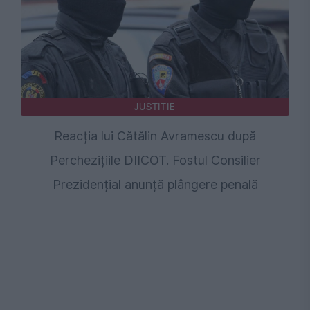
JUSTITIE
Reacția lui Cătălin Avramescu după
Perchezițiile DIICOT. Fostul Consilier
Prezidențial anunță plângere penală