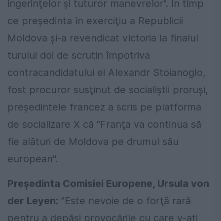
ingerinţelor şi tuturor manevrelor". În timp
ce preşedinta în exerciţiu a Republicii
Moldova şi-a revendicat victoria la finalul
turului doi de scrutin împotriva
contracandidatului ei Alexandr Stoianoglo,
fost procuror susţinut de socialiştii proruşi,
preşedintele francez a scris pe platforma
de socializare X că "Franţa va continua să
fie alături de Moldova pe drumul său
european".
Preşedinta Comisiei Europene, Ursula von
der Leyen:
”Este nevoie de o forţă rară
pentru a depăşi provocările cu care v-aţi