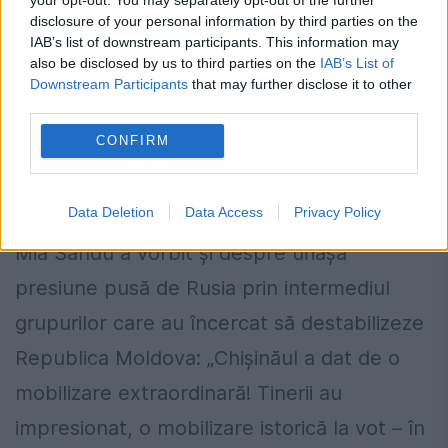
disclosure of your personal information by third parties on the
IAB’s list of downstream participants. This information may
also be disclosed by us to third parties on the
IAB’s List of
Downstream Participants
that may further disclose it to other
third parties.
CONFIRM
Maia Sandu: Moldova a fost sub
un atac fără precedent
Data Deletion
Data Access
Privacy Policy
Mia Sandu a vorbit și despre uriașa
presiune pusă de Rusia prin intermediul
grupurilor care au încercat să destabilizeze
Republica Moldova: „Chișinăul a dat de o
mobilizare extraordinară! Tinerii au
impresionat, o mobilizare istorică la vot – în