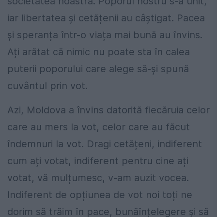
societatea noastră. Poporul nostru s-a unit,
iar libertatea și cetățenii au câștigat. Pacea
și speranța într-o viața mai bună au învins.
Ați arătat că nimic nu poate sta în calea
puterii poporului care alege să-și spună
cuvântul prin vot.
Azi, Moldova a învins datorită fiecăruia celor
care au mers la vot, celor care au făcut
îndemnuri la vot. Dragi cetățeni, indiferent
cum ați votat, indiferent pentru cine ați
votat, vă mulțumesc, v-am auzit vocea.
Indiferent de opțiunea de vot noi toți ne
dorim să trăim în pace, bunăînțelegere și să