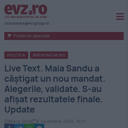
Știri
naționale
coordonare@evzgroup.ro
și
▼ Proiecte speciale
internaționale
|
POLITICA
BREAKING NEWS
România
Live Text. Maia Sandu a
-
câștigat un nou mandat.
Evenimentul
Alegerile, validate. S-au
Zilei
afișat rezultatele finale.
Update
Maria Dima
4 noiembrie 2024, 19:11