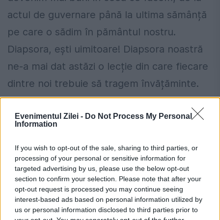
actul de guvernare până la ultima sămânță
pe care o sădim în pământul nostru.
Diapsora, ești uimitoare! Diapsora noastră
ne-a mai dat astăzi o lecție din care fiecare
dintre noi trebuie să tragem învățăminte.
Moldovenii noștri, departe, au arătat din
Evenimentul Zilei -
Do Not Process My Personal
nou că Moldova bate în păiepturile lor la fel
Information
de puternic ca în piepturile noastre cei de
If you wish to opt-out of the sale, sharing to third parties, or
aici, de acasă”, a transmis Maia Sandu.
processing of your personal or sensitive information for
targeted advertising by us, please use the below opt-out
section to confirm your selection. Please note that after your
opt-out request is processed you may continue seeing
interest-based ads based on personal information utilized by
us or personal information disclosed to third parties prior to
your opt-out. You may separately opt-out of the further