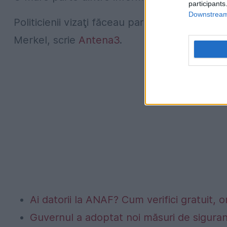
participants
Downstream 
Politicienii vizaţi făceau parte din numeroase
Merkel, scrie
Antena3
.
Ai datorii la ANAF? Cum verifici gratuit, o
Guvernul a adoptat noi măsuri de siguran