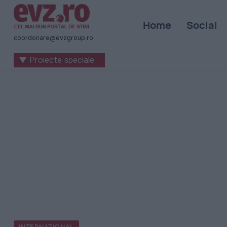
Știri
Home
Social
naționale
coordonare@evzgroup.ro
și
▼ Proiecte speciale
internaționale
|
România
-
Evenimentul
Zilei