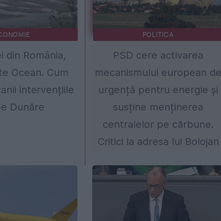
CONOMIE
POLITICA
ei din România,
PSD cere activarea
te Ocean. Cum
mecanismului european d
nii intervențiile
urgență pentru energie și
pe Dunăre
susține menținerea
centralelor pe cărbune.
Critici la adresa lui Bolojan