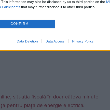
. This information may also be disclosed by us to third parties on the
IA
Participants
that may further disclose it to other third parties.
 partide, inclusiv din cel al cancelarului Angela
CONFIRM
Data Deletion
Data Access
Privacy Policy
nline, situația fiscală în doar câteva minute
ță pentru piața de energie electrică.