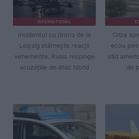
INTERNATIONAL
E
Incidentul cu drona de la
Criza ap
Leipzig stârnește reacții
ecou pes
vehemente. Rusia respinge
văd america
acuzațiile de atac hibrid
de 