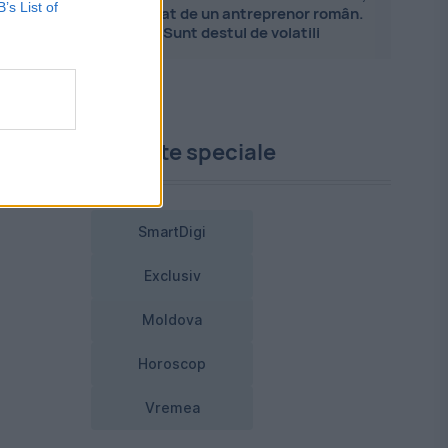
B’s List of
explicat de un antreprenor român.
Sunt destul de volatili
Proiecte speciale
SmartDigi
Exclusiv
Moldova
Horoscop
Vremea