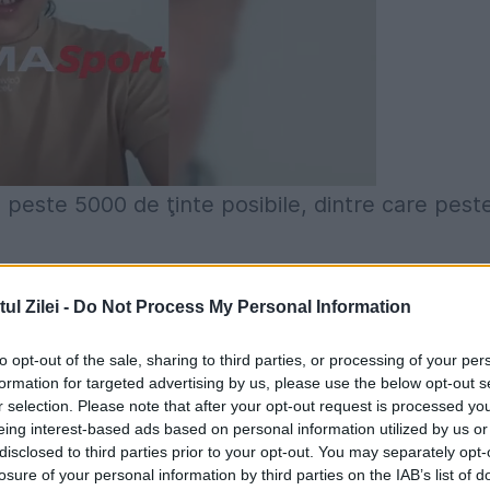
u peste 5000 de ţinte posibile, dintre care pest
id realizat săptămâna trecută în landul
l Zilei -
Do Not Process My Personal Information
to opt-out of the sale, sharing to third parties, or processing of your per
formation for targeted advertising by us, please use the below opt-out s
anele de pe listă sau dacă au făcut planuri
r selection. Please note that after your opt-out request is processed y
eing interest-based ads based on personal information utilized by us or
disclosed to third parties prior to your opt-out. You may separately opt-
losure of your personal information by third parties on the IAB’s list of
erau publice.