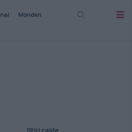
onal
Monden
Stiri calde