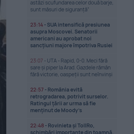
astăzi scufundarea celor două barje,
sunt măsuri de siguranţă”
23:14
-
SUA intensifică presiunea
asupra Moscovei. Senatorii
americani au aprobat noi
sancțiuni majore împotriva Rusiei
23:07
-
UTA - Rapid, 0-0. Meci fără
sare și piper la Arad. Gazdele rămân
fără victorie, oaspeții sunt neînvinși
22:57
-
România evită
retrogradarea, potrivit surselor.
Ratingul țării ar urma să fie
menținut de Moody’s
22:48
-
Rovinieta și TollRo,
schimbări importante din toamnă.