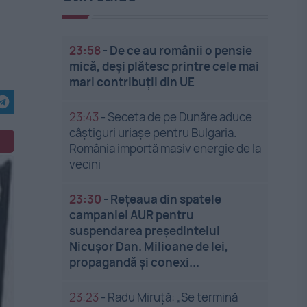
23:58
-
De ce au românii o pensie
mică, deși plătesc printre cele mai
mari contribuții din UE
23:43
-
Seceta de pe Dunăre aduce
câștiguri uriașe pentru Bulgaria.
România importă masiv energie de la
vecini
23:30
-
Rețeaua din spatele
campaniei AUR pentru
suspendarea președintelui
Nicușor Dan. Milioane de lei,
propagandă și conexi...
23:23
-
Radu Miruță: „Se termină