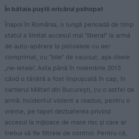
În bătaia puştii oricărui psihopat
Înapoi în România, o lungă perioadă de timp
statul a limitat accesul mai “liberal” la armă
de auto-apărare la pistoalele cu aer
comprimat, cu “bile” de cauciuc, aşa-zisele
„ne-letale”. Asta până în noiembrie 2013
când o tânără a fost împuşcată în cap, în
cartierul Militari din Bucureşti, cu o astfel de
armă. Incidentul violent a readus, pentru o
vreme, pe tapet dezbaterea privind
accesul la mijloace de mare risc şi care ar
trebui să fie filtrele de control. Pentru că,