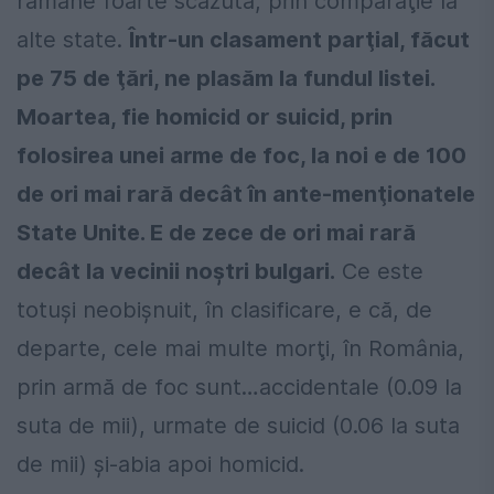
rămâne foarte scăzută, prin comparaţie la
alte state.
Într-un clasament parţial, făcut
pe 75 de ţări, ne plasăm la fundul listei.
Moartea, fie homicid or suicid, prin
folosirea unei arme de foc, la noi e de 100
de ori mai rară decât în ante-menţionatele
State Unite. E de zece de ori mai rară
decât la vecinii noştri bulgari.
Ce este
totuşi neobişnuit, în clasificare, e că, de
departe, cele mai multe morţi, în România,
prin armă de foc sunt…accidentale (0.09 la
suta de mii), urmate de suicid (0.06 la suta
de mii) şi-abia apoi homicid.