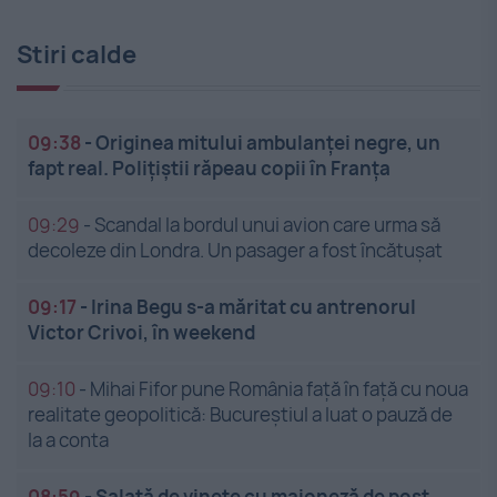
Stiri calde
09:38
-
Originea mitului ambulanței negre, un
fapt real. Polițiștii răpeau copii în Franța
09:29
-
Scandal la bordul unui avion care urma să
decoleze din Londra. Un pasager a fost încătușat
09:17
-
Irina Begu s-a măritat cu antrenorul
Victor Crivoi, în weekend
09:10
-
Mihai Fifor pune România față în față cu noua
realitate geopolitică: Bucureștiul a luat o pauză de
la a conta
08:59
-
Salată de vinete cu maioneză de post.