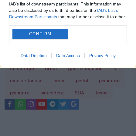
IAB’s list of downstream participants. This information may
also be disclosed by us to third parties on the
IAB’s List of
Guvernul interimar se reunește într-o
Downstream Participants
that may further disclose it to other
ședință extraordinară convocată de Ilie
third parties.
Bolojan. Ce se află pe agendă
CONFIRM
Data Deletion
Data Access
Privacy Policy
constituție
drept
gabriel diaconu
Mi
nicolae tanase
omor
pistol
psihiatrie
psihiatru
sinucidere
SUA
texas