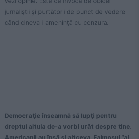
vezi opinie. Este ce invocă de obicei
jurnaliştii şi purtătorii de punct de vedere
când cineva-i ameninţă cu cenzura.
Democraţie înseamnă să lupţi pentru
dreptul altuia de-a vorbi urât despre tine.
Americanii au însă şi altceva. Faimosul ”al