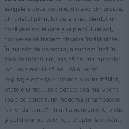
sângele a două victime, din şoc, din groază,
din urletul părinţilor care şi-au pierdut un
copil şi-al soţiei care şi-a pierdut un soţ,
cuvine-se să tragem niscaiva învăţăminte.
În materie de democraţie suntem încă în
fază de infantilism, aşa că cel mai apropiat
loc unde merită să ne uităm pentru
inspiraţie este ţara tuturor oportunităţilor,
Statele Unite, unde adastă cea mai veche
foaie de constituţie modernă şi faimoasele
“amendamente”. Primul amendament, o ştie
şi cel din urmă pelerin, e dreptul la cuvânt,