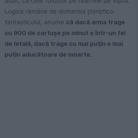
asalt, ca cele folosite pe teatrele de luptă.
Logica rămâne de domeniul ştiinţifico-
fantasticului, anume
că dacă arma trage
cu 900 de cartuşe pe minut e într-un fel
de letală, dacă trage cu mai puţin e mai
puţin aducătoare de moarte.