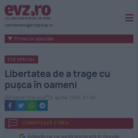
Știri
naționale
coordonare@evzgroup.ro
și
▼ Proiecte speciale
internaționale
|
EVZ SPECIAL
România
Libertatea de a trage cu
-
puşca în oameni
Evenimentul
Zilei
Gabriel Diaconu
4 aprilie 2015, 07:36
COMENTEAZĂ ȘTIREA
Adaugă-ne ca sursă preferată în Google