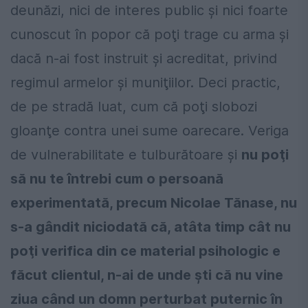
deunăzi, nici de interes public şi nici foarte
cunoscut în popor că poţi trage cu arma şi
dacă n-ai fost instruit şi acreditat, privind
regimul armelor şi muniţiilor. Deci practic,
de pe stradă luat, cum că poţi slobozi
gloanţe contra unei sume oarecare. Veriga
de vulnerabilitate e tulburătoare şi
nu poţi
să nu te întrebi cum o persoană
experimentată, precum Nicolae Tănase, nu
s-a gândit niciodată că, atâta timp cât nu
poţi verifica din ce material psihologic e
făcut clientul, n-ai de unde şti că nu vine
ziua când un domn perturbat puternic în