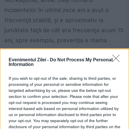
incidentelor în ultimii zece ani a avut o
frecvenţă stabilă, şi e aproximativ la
jumătate faţă de cât era frecvenţa acum 15
ani, spre exemplu, prevenţia e mama
învăţăturii.
Rigoarea cere ca, după acest
teribil incident, autorităţile statului să
Evenimentul Zilei -
Do Not Process My Personal
Information
revizuiască gaura legislativă prin care
If you wish to opt-out of the sale, sharing to third parties, or
moartea lui Nicolae Tănase a fost făcută
processing of your personal or sensitive information for
posibilă.
Prin neglijenţă. Prin dezinteres.
targeted advertising by us, please use the below opt-out
section to confirm your selection. Please note that after your
Prin apatie birocratică.
opt-out request is processed you may continue seeing
interest-based ads based on personal information utilized by
Dr. Gabriel Diaconu este medic specialist
us or personal information disclosed to third parties prior to
your opt-out. You may separately opt-out of the further
psihiatru
disclosure of your personal information by third parties on the