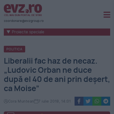
Știri
naționale
coordonare@evzgroup.ro
și
▼ Proiecte speciale
internaționale
|
POLITICA
România
Liberalii fac haz de necaz.
-
„Ludovic Orban ne duce
Evenimentul
după el 40 de ani prin deșert,
Zilei
ca Moise”
Cora Muntean
7 iulie 2018, 14:01