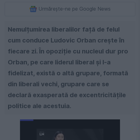
Urmărește-ne pe Google News
Nemulțumirea liberalilor față de felul
cum conduce Ludovic Orban crește în
fiecare zi. În opoziție cu nucleul dur pro
Orban, pe care liderul liberal și l-a
fidelizat, există o altă grupare, formată
din liberali vechi, grupare care se
declară exasperată de excentricitățile
politice ale acestuia.