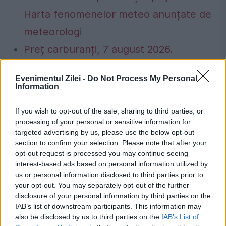
Harta fenomenelor meteo anunțate de
meteorologi
Preț carburanți, 7 august 2026.
Schimbarea apărută înainte de weekend
Evenimentul Zilei -
Do Not Process My Personal
la benzinării
Information
If you wish to opt-out of the sale, sharing to third parties, or
processing of your personal or sensitive information for
targeted advertising by us, please use the below opt-out
ludovic orban
marian petrache
PNL
section to confirm your selection. Please note that after your
opt-out request is processed you may continue seeing
PSD
UDMR
Victor Paul Dobre
interest-based ads based on personal information utilized by
us or personal information disclosed to third parties prior to
Viorica Dancila
your opt-out. You may separately opt-out of the further
disclosure of your personal information by third parties on the
IAB’s list of downstream participants. This information may
also be disclosed by us to third parties on the
IAB’s List of