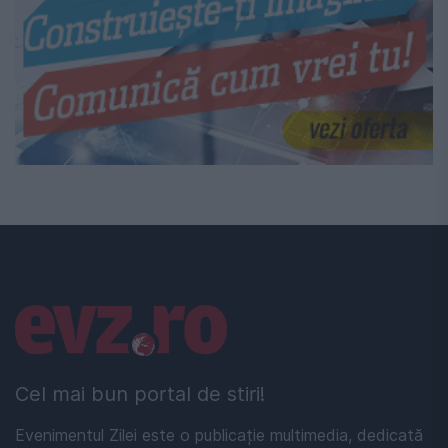
Linkuri utile
Cel mai bun portal de stiri!
Evenimentul Zilei este o publicație multimedia, dedicată