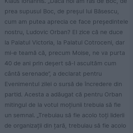
Klaus Iohannis. „Dacă noi am râs de Boc, de
prea supusul Boc, de preșul lui Băsescu,
cum am putea aprecia ce face președintele
nostru, Ludovic Orban? El zice că ne duce
la Palatul Victoria, la Palatul Cotroceni, dar
mi-e teamă că, precum Moise, ne va purta
40 de ani prin deșert să-l ascultăm cum
cântă serenade”, a declarat pentru
Evenimentul zilei o sursă de încredere din
partid. Acesta a adăugat că pentru Orban
mitingul de la votul moțiunii trebuia să fie
un semnal. „Trebuiau să fie acolo toți liderii
de organizații din țară, trebuiau să fie acolo